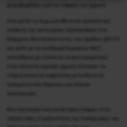
χειροβομβίδες κρότου-λάμψης και χημικά.
Λίγο μετά τις 8 μμ, μια άθλια και προκλητική
επίθεση της αστυνομίας εξαπολύθηκε στα
Εξάρχεια. Μοτοσικλετιστές των ομάδων ΔΕΛΤΑ
και ΔΙΑΣ με τη συνδρομή διμοιριών ΜΑΤ,
επιτέθηκαν με λύσσα σε συγκεντρωμένους
στην πλατεία, έρριξαν χημικά, έσπασαν τα
τζάμια γνωστού καφενείου με κίνδυνο να
τραυματιστούν θαμώνες και έκαναν
προσαγωγές.
Μια νέα εκρηκτική κατάσταση υπάρχει στην
ταξική πάλη. Η μαζικότητα της διαδήλωσης του