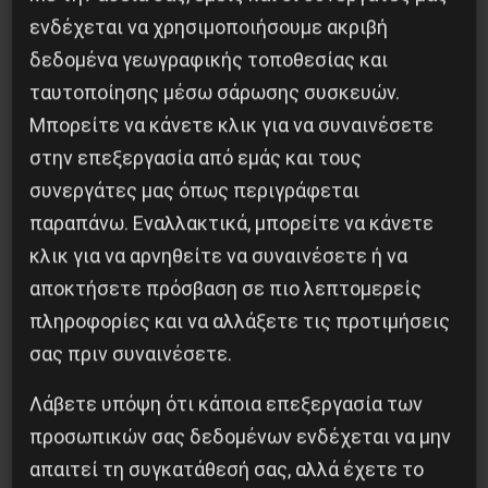
ενδέχεται να χρησιμοποιήσουμε ακριβή
συλληφθέντες (με δύο απ’ αυτούς να είναι
δεδομένα γεωγραφικής τοποθεσίας και
γάλλοι ακτιβιστές) και πάνω από 180
ταυτοποίησης μέσω σάρωσης συσκευών.
προσαχθέντες. Ισχυρές αστυνομικές δυνάμεις
Μπορείτε να κάνετε κλικ για να συναινέσετε
υπήρχαν στους γύρω δρόμους του
στην επεξεργασία από εμάς και τους
Πολυτεχνείου ήδη πολλές ώρες πριν την
συνεργάτες μας όπως περιγράφεται
πορεία. Η αστυνομική κατασταλτική παρουσία
παραπάνω. Εναλλακτικά, μπορείτε να κάνετε
επικεντρώθηκε στα μπλοκ της ΑΚ, Κόντρα,
κλικ για να αρνηθείτε να συναινέσετε ή να
Αναρχικής Αρχειοθήκης και φυσικά του ΕΕΚ.
αποκτήσετε πρόσβαση σε πιο λεπτομερείς
Αξίζει να σημειωθεί ότι σύντροφοι του ΕΕΚ που
πληροφορίες και να αλλάξετε τις προτιμήσεις
μετέφεραν τα υλικά και τα πανό της
σας πριν συναινέσετε.
διαδήλωσης προς την πλατεία Κλαυθμώνος,
Λάβετε υπόψη ότι κάποια επεξεργασία των
πριν την πορεία, άκουσαν μπάτσους να τους
προσωπικών σας δεδομένων ενδέχεται να μην
βρίζουν και να χυδαιολογούν εναντίον του
απαιτεί τη συγκατάθεσή σας, αλλά έχετε το
Γενικού Γραμματέα του ΕΕΚ.