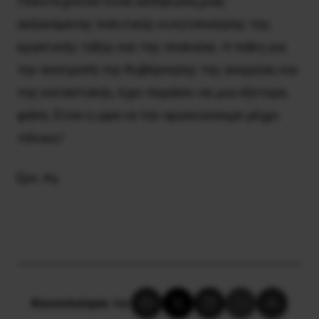
Πολυτεχνείου είναι εκδήλωση μιας
αυξανόμενης πολιτικής κινητοποίησης της
εργατικής τάξης και της νεολαίας. Η πάλη για
την ανατροπή της Κυβέρνησης της ανεργίας και
της καταστολής, έχει περάσει σε μια οξύτερη
φάση. Είναι η ώρα να την οργανώσουμε μέχρι
τέλους!
Ερν. Αγ.
Κοινοποίησε το: