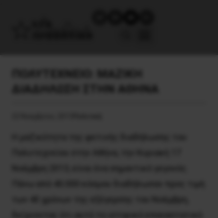
ΠΟΛΥΤΕΧΝΕΙΟ: ΜΑΖΙΚΗ
ΔΙΑΔΗΛΩΣΗ ΣΤΗΝ ΑΘΗΝΑ
22 Νοεμβρίου, 2013
Πολιτική
Η μαζικότητα της φετινής διαδήλωσης του
Πολυτεχνείου στην Αθήνα, την Κυριακή 17
Νοέμβρη 2013, είναι ένα σημαντικό γεγονός.
Πάνω από 40.000 κόσμου διαδήλωσαν προς τιμή
των 40 χρόνων της εξέγερσης του Νοέμβρη,
δείχνοντας ότι αυτό το ιστορικό επαναστατικό