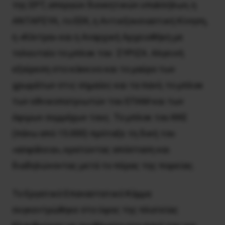
της ΕΡΤ, απεργών διοικητικών υπαλλήλων, η
ΑΝΤΑΡΣΥΑ, το ΕΕΚ, η Αντιεξουσιαστική Κίνηση,
η «Κόντρα» και η Αναρχική Αρχειοθήκη με
τελευταίο το μπλοκ του ΣΥΡΙΖΑ. Αλγεινή
εξαίρεση στο κόκκινο και το μαύρο των
χρωμάτων στις σημαίες και τα πανό, το μπλοκ
των εθνικοπατριωτών του ΕΠΑΜ και των
όψιμων συμμάχων τους. Το μπλοκ του ΚΚΕ
(πάνω από 15.000) πρόταξε τη δική του
«ασφάλεια», κρατώντας απόσταση και
διαδηλώνοντας μετά το πέρας της πορείας.
Το Εργατικό Επαναστατικό Κόμμα
συγκεντρώθηκε στο ύψος της πλατείας