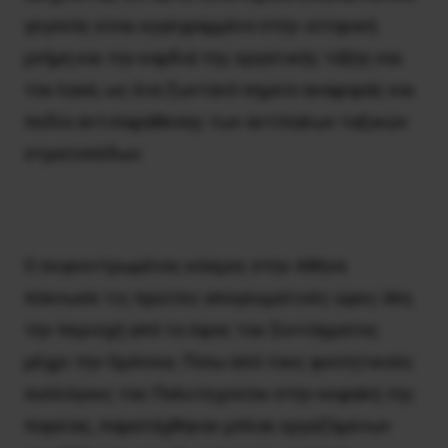
γεγονός είναι εγγεγραμμένο στην ιστορική
μνήμη και την καρδιά της εργατικής τάξης και
του λαού, ως ένα ζωντανό σημείο αναφοράς και
πεδίο αντιπαράθεσης των αντίπαλων ταξικών
στρατοπέδων.
Ο συγκεντρωμένος κόσμος στην Αθήνα
πύκνωσε τις πρώτες απογευματινές ώρες όλη
την περιοχή από το ύψος του Συντάγματος
μέχρι την Ομόνοια. Πίσω από τους φοιτητικούς
συλλόγους του Πολυτεχνείου στην κεφαλή της
πορείας, παρατάχθηκαν μπλοκ εργαζόμενων