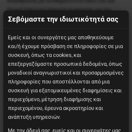
Κλαυθμώνος με συνθήματα στα πανό του για
Γενική Πολιτική Απεργία Διαρκείας για την
Σεβόμαστε την ιδιωτικότητά σας
ανατροπή της Κυβέρνησης και την εργατική
εξουσία καθώς και την συνέχιση της εξέγερσης
Εμείς και οι συνεργάτες μας αποθηκεύουμε
του Νοέμβρη με την επαναστατική κοινωνική
και/ή έχουμε πρόσβαση σε πληροφορίες σε μια
πυρκαγιά. Με το μπλοκ του ΕΕΚ πορεύτηκαν
συσκευή, όπως τα cookies, και
φωνάζοντας τα αντικυβερνητικά,
επεξεργαζόμαστε προσωπικά δεδομένα, όπως
αντιφασιστικά και διεθνιστικά συνθήματά του,
μοναδικοί αναγνωριστικοί και προσαρμοσμένες
περί τους 150 συντρόφους, μέλη και φίλοι του
πληροφορίες που αποστέλλονται από μια
Κόμματος.
συσκευή για εξατομικευμένες διαφημίσεις και
περιεχόμενο, μέτρηση διαφήμισης και
Η αστυνομοκρατία και η αστυνομική βία είναι η
περιεχομένου, έρευνα ακροατηρίου και
άλλη πλευρά που χαρακτηρίζει τη φετινή
ανάπτυξη υπηρεσιών.
διαδήλωση του Πολυτεχνείου. Ο συνολικός
απολογισμός της 17ης Νοέμβρη είναι 14
Με την άδειά σας, εμείς και οι συνεργάτες μας