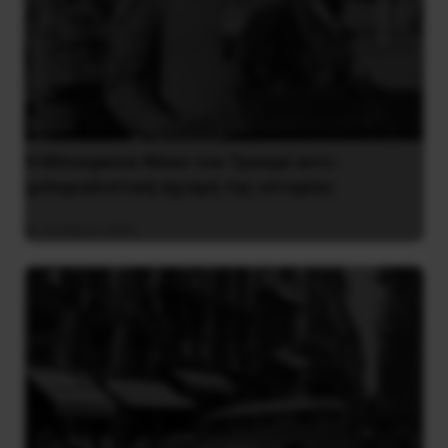
Η Μπουρκίνα Φάσο του Τραορέ αντι-
ιμπεριαλιστική σχισμή της ιστορίας
26 Μαΐου 2025