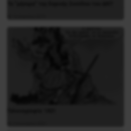
Το “μήνυμα” της Εαρινής Συνόδου του ΔΝΤ
14 Απριλίου 2019
Γελοιογραφία: 1821
2 Ιανουαρίου 2021