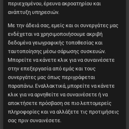
περιεχομένου, έρευνα ακροατηρίου και
ανάπτυξη υπηρεσιών.
Besa, το νέο πολιτικό μανιφέστο του Ράμα
Με την άδειά σας, εμείς και οι συνεργάτες μας
5 Αυγούστου 2026
ενδέχεται να χρησιμοποιήσουμε ακριβή
δεδομένα γεωγραφικής τοποθεσίας και
ταυτοποίησης μέσω σάρωσης συσκευών.
Μπορείτε να κάνετε κλικ για να συναινέσετε
στην επεξεργασία από εμάς και τους
συνεργάτες μας όπως περιγράφεται
παραπάνω. Εναλλακτικά, μπορείτε να κάνετε
κλικ για να αρνηθείτε να συναινέσετε ή να
αποκτήσετε πρόσβαση σε πιο λεπτομερείς
πληροφορίες και να αλλάξετε τις προτιμήσεις
Η Φινλανδία στο ρυθμό του πολέμου
σας πριν συναινέσετε.