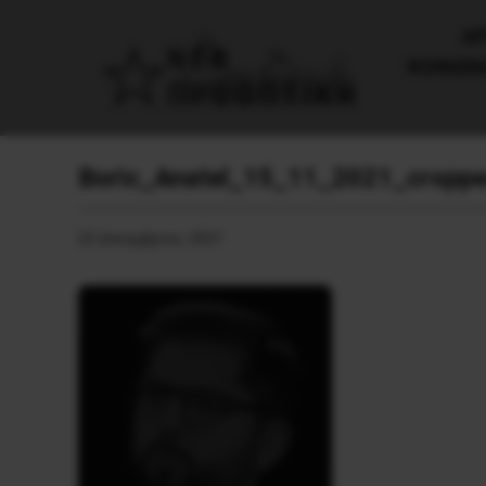
AΡ
ΚΟΙΝΩΝ
Boric_Anatel_15_11_2021_cropp
22 Δεκεμβρίου, 2021