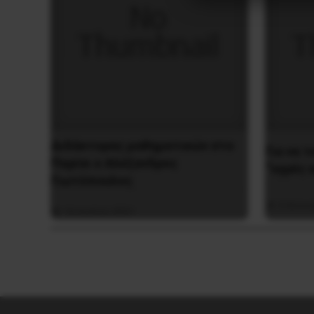
Διδάκτορας μαθηματικών στο
Για να 
Παρίσι ο Αλέξανδρος
“υγρές 
Γιωτόπουλος
4 Ιανου
16 Ιουλίου 2021