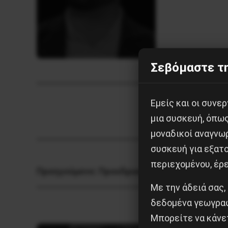
Σεβόμαστε τη
Εμείς και οι συν
μια συσκευή, όπω
μοναδικοί αναγνω
συσκευή για εξατο
περιεχομένου, έρ
Προηγούμενο:
Προεδρικές εκλογές στη Xιλή
Με την άδειά σας,
δεδομένα γεωγραφ
Μπορείτε να κάνετ