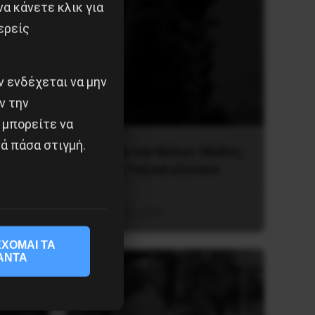
α κάνετε κλικ για
ερείς
 ενδέχεται να μην
ν την
 μπορείτε να
ά πάσα στιγμή.
υλίου
Οδύσσεια του Νόλαν: Μύθος,
μνήμη και ταξική εξουσία
3 Αυγούστου 2026
ΧΟΜΑΙ ΤΑ
ΑΝΤΑ