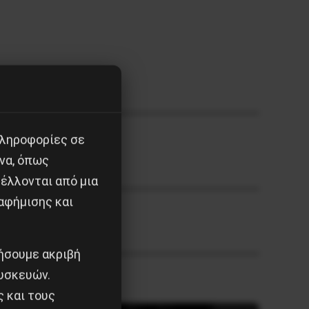
πληροφορίες σε
να, όπως
έλλονται από μια
αφήμισης και
ιήσουμε ακριβή
υσκευών.
ς και τους