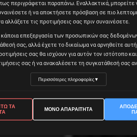
πως περιγράφεται παραπάνω. Εναλλακτικά, μπορείτε ν
συναινέσετε ή να αποκτήσετε πρόσβαση σε πιο λεπτομ
α αλλάξετε τις προτιμήσεις σας πριν συναινέσετε.
 κάποια επεξεργασία των προσωπικών σας δεδομένων
άθεσή σας, αλλά έχετε το δικαίωμα να αρνηθείτε αυτή
ροτιμήσεις σας θα ισχύουν για αυτόν τον ιστότοπο και
ιμήσεις σας ή να ανακαλέσετε τη συγκατάθεσή σας αν
εολαία δεν υπάρχει
Η Eπανάσταση της 19 Ιο
α
1936 στην Iσπανία
Περισσότερες πληροφορίες
▼
ύστου 2026
5 Αυγούστου 2026
ΤΩ ΤΑ
ΑΠΟΔΕ
ΜΟΝΟ ΑΠΑΡΑΙΤΗΤΑ
ΤΑ
Π