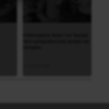
Η Μπουρκίνα Φάσο του Τραορέ
αντι-ιμπεριαλιστική σχισμή της
ιστορίας
26 Μαΐου 2025