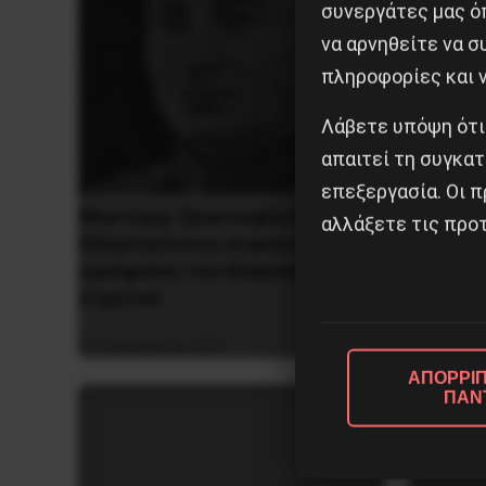
συνεργάτες μας ό
να αρνηθείτε να 
πληροφορίες και ν
Λάβετε υπόψη ότι
απαιτεί τη συγκατ
επεξεργασία. Οι π
Βλαντίμιρ Τριανταφίλοφ: ο
αλλάξετε τις προτ
Χωρίς Ν
Ελληνοπόντιος στρατιωτικός
Αλβανί
εγκέφαλος του Κόκκινου
Στρατού
7 Αυγο
8 Αυγούστου 2026
ΑΠΟΡΡΙΠ
ΠΑΝ