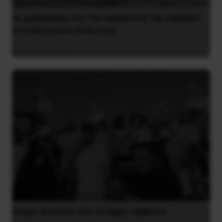
Ας μιλήσουμε για τον οργανωτή της εφόδου
στα Χειμερινά Ανάκτορα
10 Ιουλίου 2026
Χωρίς Νεολαία δεν υπάρχει Αλβανία