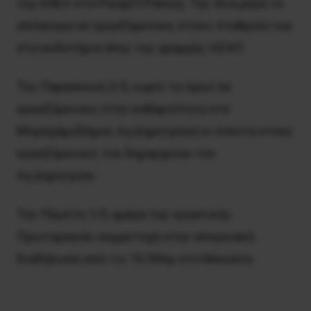
της ΕΘΕΛ στο Ρουφ(Π.Ράλλη). Την ίδια μέρα το
απόγευμα σε εργαζόμενους στους σταθμούς και
στα εκδοτήρια όλης της γραμμής ΗΣΑΠ.
Την Παρασκευή 2/5, νωρίς το πρωί σε
εργαζόμενους στην καθαριότητα στο
Μπραχάμι(δήμος Αγ.Δημητρίου) κι έπειτα στους
εργαζόμενους του δημαρχείου του
Αγ.Δημητρίου.
Την Πέμπτη 1/5, ημέρα της εργατικής
Πρωτομαγιάς συμμετοχή στην απεργιακή
διαδήλωση από τις 10:30πμ στο Μουσείο.