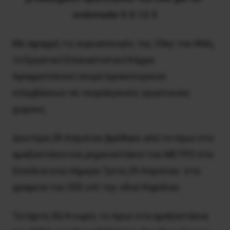
evdomada-5-5-12-5
Με αφορμή τις ευρωεκλογές της 25ης του Μάη,
το Εργατικό Επαναστατικό Κόμμα
πραγματοποιεί σειρά προεκλογικών
επεμβάσεων σε νευραλγικούς εργατικούς
χώρους.
Δευτέρα 28 Απριλίου βρέθηκε από το πρωί στο
αμαξοστάσιο και μηχανοστάσιο του ΜΕΤΡΟ στα
Σεπόλια ενώ σήμερα Τρίτη 29 Απριλίου στα
γραφεία του ΟΣΕ επί της οδού Καρόλου.
Τετάρτη 30/4 νωρίς το πρωί στα αμαξοστάσια