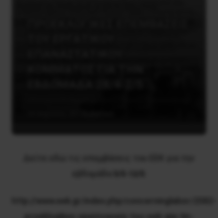
ΠΡΟΕΚΛΟΓΙΚΕΣ ΕΠΕΜΒΑΣΕΙΣ
ΤΟΥ ΕΡΓΑΤΙΚΟΥ
ΕΠΑΝΑΣΤΑΤΙΚΟΥ
ΚΟΜΜΑΤΟΣ ΓΙΑ ΤΗΝ
ΕΒΔΟΜΑΔΑ 28/4-2/5
29 Απριλίου, 2014
Εργατικά
Δείτε εδώ τις επεμβάσεις του ΕΕΚ για την
εβδομάδα
:
5/5-12/5
http://www.eek.gr/index.php/concerninglabor/2582-
proeklogikes-epemvaseis-tou-eek-gia-tin-