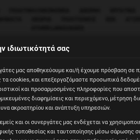
ΠΟΛΙΤΙΚΉ/ΟΙΚΟΝΟΜΊΑ
ΔΙΕΘΝΗ
ΕΡΓΑΤΙΚΑ
ΙΝΗΜΑΤΑ
ΘΕΩΡΙΑ
ΠΟΛΙΤΙΣΜΟΣ
ΕΕΚ
ΑΤΖ
OTHER LANGUAGES
ν ιδιωτικότητά σας
εργάτες μας αποθηκεύουμε και/ή έχουμε πρόσβαση σε 
ς τα cookies, και επεξεργαζόμαστε προσωπικά δεδομέ
ριστικοί και προσαρμοσμένες πληροφορίες που αποστ
μικευμένες διαφημίσεις και περιεχόμενο, μέτρηση δι
ευνα ακροατηρίου και ανάπτυξη υπηρεσιών.
Κοινοποίησε το:
 εμείς και οι συνεργάτες μας ενδέχεται να χρησιμοπο
ικής τοποθεσίας και ταυτοποίησης μέσω σάρωσης σ