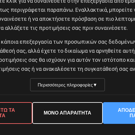
ε κλικ για να συναινέσετε στην επεξεργασία από εμά
πως περιγράφεται παραπάνω. Εναλλακτικά, μπορείτε ν
ΤΗΝ ΑΓΓΕΛΙΚΗ ΚΟΥΤΣΟΥΜΠΟΥ
συναινέσετε ή να αποκτήσετε πρόσβαση σε πιο λεπτομ
Δημοφιλή Άρθρα
α αλλάξετε τις προτιμήσεις σας πριν συναινέσετε.
 κάποια επεξεργασία των προσωπικών σας δεδομένων
άθεσή σας, αλλά έχετε το δικαίωμα να αρνηθείτε αυτή
ροτιμήσεις σας θα ισχύουν για αυτόν τον ιστότοπο και
ιμήσεις σας ή να ανακαλέσετε τη συγκατάθεσή σας αν
Περισσότερες πληροφορίες
▼
© 2026 Νέα Προοπτική. All rights reserved.
ΤΩ ΤΑ
ΑΠΟΔΕ
ΜΟΝΟ ΑΠΑΡΑΙΤΗΤΑ
ΤΑ
Π