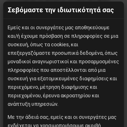
πολλά από τα νεοφιλελεύθερα αφηγήματα περί
Σεβόμαστε την ιδιωτικότητά σας
ελεύθερης αγοράς και της
«αποτελεσματικότητάς» της, λόγω της απειλής
Εμείς και οι συνεργάτες μας αποθηκεύουμε
κοινωνικής αναταραχής από τα κάτω. Η δράση
και/ή έχουμε πρόσβαση σε πληροφορίες σε μια
των εργαζομένων σε βασικές βιομηχανίες
συσκευή, όπως τα cookies, και
επεξεργαζόμαστε προσωπικά δεδομένα, όπως
ακόμα και οι διαδικτυακές διαμαρτυρίες και
μοναδικοί αναγνωριστικοί και προσαρμοσμένες
εκστρατείες μπορούν να εξαναγκάσουν σε
πληροφορίες που αποστέλλονται από μια
παραχωρήσεις. Δεν μπορούμε να δεχθούμε να
συσκευή για εξατομικευμένες διαφημίσεις και
αφεθεί ο κόσμος να υποφέρει σιωπηλά εν μέσω
περιεχόμενο, μέτρηση διαφήμισης και
αυτής της πανδημίας για το καλό της υπεραξίας
περιεχομένου, έρευνα ακροατηρίου και
τους.
ανάπτυξη υπηρεσιών.
Aρ. Mα.
Με την άδειά σας, εμείς και οι συνεργάτες μας
ενδέχεται να χρησιμοποιήσουμε ακριβή