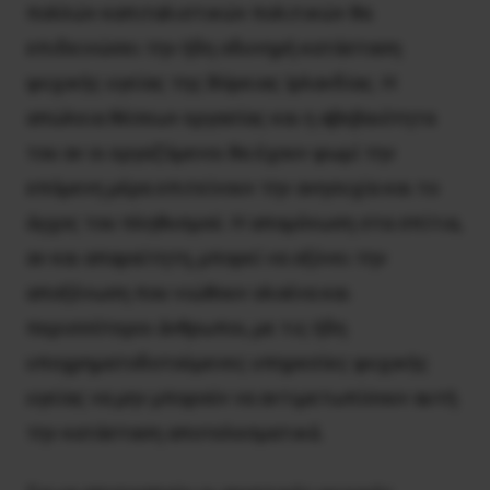
πολλών καπιταλιστικών πολιτικών θα
επιδεινώσει την ήδη οδυνηρή κατάσταση
ψυχικής υγείας της Βόρειας Ιρλανδίας. Η
απώλεια θέσεων εργασίας και η αβεβαιότητα
του αν οι εργαζόμενοι θα έχουν ψωμί την
επόμενη μέρα επιτείνουν την ανησυχία και το
άγχος του πληθυσμού. Η απομόνωση στα σπίτια,
αν και απαραίτητη, μπορεί να οξύνει την
αποξένωση που νιώθουν ολοένα και
περισσότεροι άνθρωποι, με τις ήδη
υποχρηματοδοτούμενες υπηρεσίες ψυχικής
υγείας να μην μπορούν να αντιμετωπίσουν αυτή
την κατάσταση αποτελεσματικά.