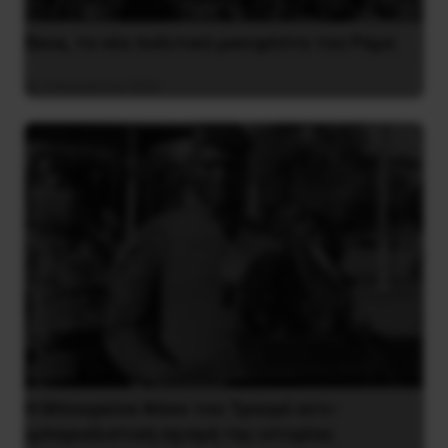
Besa, το νέο πολιτικό μανιφέστο του Ράμα
5 Αυγούστου 2026
Η Μπουρκίνα Φάσο του Τραορέ αντι-
ιμπεριαλιστική σχισμή της ιστορίας