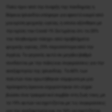
Πολύ πριν από την έναρξη της πανδημίας η
Βόρεια Ιρλανδία υπέφερε για αρκετό καιρό από
μια κρίση ψυχικής υγείας, η οποία οξύνθηκε με
την κρίση του Covid-19. Εκτιμάται ότι το 20%
του πληθυσμού πάσχει από προβλήματα
ψυχικής υγείας, 25% περισσότερα από την
Αγγλία. Το γεγονός αυτό σε μεγάλο βαθμό
συνδέεται με την πάλη και συγκρούσεις για την
ανεξαρτησία της Ιρλανδίας. Το 60% των
πολιτών που ερωτήθηκαν σύμφωνα με μια
πρόσφατη έρευνα ισχυρίστηκαν ότι είχαν
βιώσει ένα τραυματικό συμβάν στη ζωή τους, με
το 19% αυτών να σχετίζεται με τις συγκρούσεις
για την ανεξαρτησία και το 16% να σχετίζεται