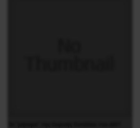
Το “μήνυμα” της Εαρινής Συνόδου του ΔΝΤ
14 Απριλίου 2019