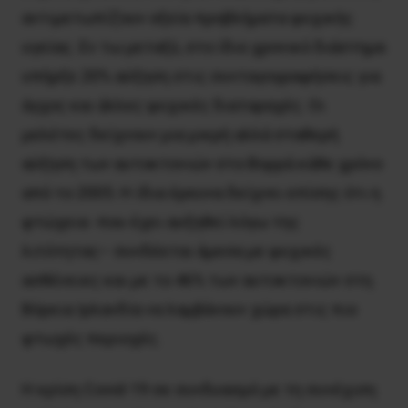
αντιμετωπίζουν οξεία προβλήματα ψυχικής
υγείας. Εν τω μεταξύ, στο ίδιο χρονικό διάστημα
υπήρξε 20% αύξηση στις συνταγογραφήσεις για
άγχος και άλλες ψυχικές διαταραχές. Οι
μελέτες δείχνουν μια μικρή αλλά σταθερή
αύξηση των αυτοκτονιών στο Βορρά κάθε χρόνο
από το 2005. Η ίδια έρευνα δείχνει επίσης ότι η
φτώχεια -που έχει αυξηθεί λόγω της
λιτότητας– συνδέεται άμεσα με ψυχικές
ασθένειες και με το 46% των αυτοκτονιών στη
Βόρεια Ιρλανδία να λαμβάνουν χώρα στις πιο
φτωχές περιοχές.
Η κρίση Covid-19 σε συνδυασμό με τη συνέχιση