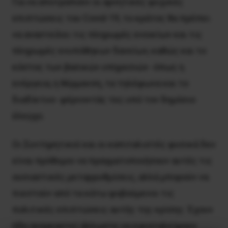
Για να αποτραπούν οι αρνητικές ψυχικές
επιπτώσεις του Covid-19, το κράτος θα πρέπει
να αναστείλει τις πληρωμές ενοικίων και τις
πληρωμές ενυπόθηκων δανείων, καθώς και το
κόστος των βασικών υπηρεσιών -όπως η
ενέργεια, η θέρμανση, τα τηλέφωνα και το
διαδίκτυο- φέρνοντάς τες υπό τον δημόσιο
έλεγχο.
Οι Συντηρητικοί και οι καπιταλιστές φυσικά δεν
είναι πρόθυμοι να πραγματοποιήσουν αυτές τις
ουσιαστικές μεταρρυθμίσεις, αλλά μπορούν να
πιεστούν από τα κάτω φοβούμενοι τις
πολιτικές επιπτώσεις αυτής της κρίσης. Έχουν
ήδη αναγκαστεί άλλωστε να εγκαταλείψουν