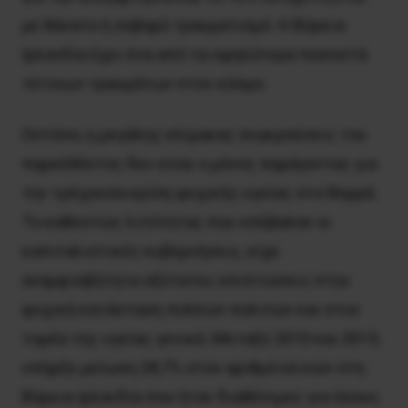
με θάνατο ή σοβαρό τραυματισμό. Η Βόρεια
Ιρλανδία έχει ένα από τα υψηλότερα ποσοστά
τέτοιων τραυμάτων στον κόσμο.
Ωστόσο, η μεγάλης κλίμακας συγκρούσεις του
παρελθόντος δεν είναι ο μόνος παράγοντας για
την τρέχουσα κρίση ψυχικής υγείας στο Βορρά.
Το καθεστώς λιτότητας που επέβαλαν οι
καπιταλιστικές κυβερνήσεις, είχε
αναμφισβήτητα οξύτατες επιπτώσεις στην
ψυχική κατάσταση πολλών πολιτών και στον
τομέα της υγείας γενικά. Μεταξύ 2010 και 2015,
υπήρξε μείωση 28,7% στον αριθμό κλινών στη
Βόρεια Ιρλανδία που ήταν διαθέσιμες για όσους