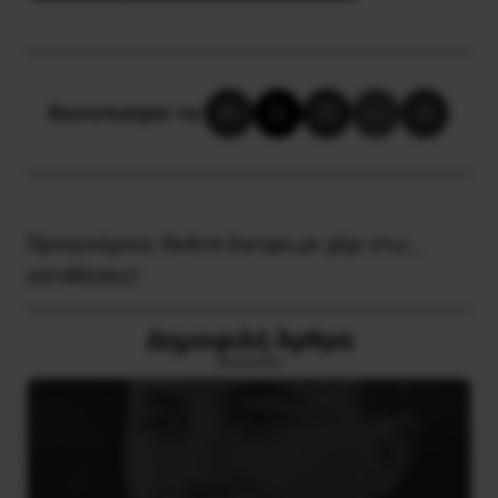
Κοινοποίησε το:
Προηγούμενο:
ReArm Europe με χέρι στις…
καταθέσεις!
Δημοφιλή Άρθρα