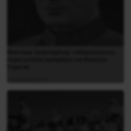
Βλαντίμιρ Τριανταφίλοφ: ο Ελληνοπόντιος
στρατιωτικός εγκέφαλος του Κόκκινου
Στρατού
8 Αυγούστου 2026