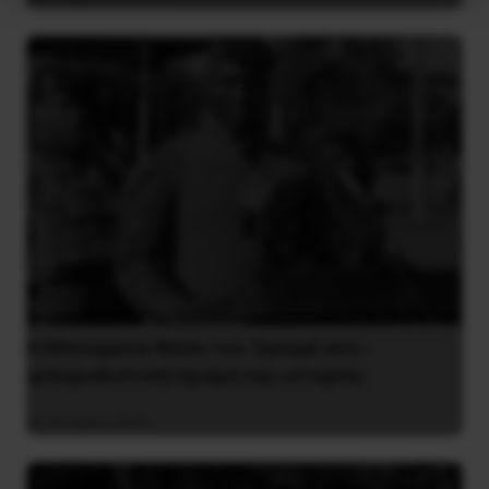
Η Μπουρκίνα Φάσο του Τραορέ αντι-
ιμπεριαλιστική σχισμή της ιστορίας
26 Μαΐου 2025