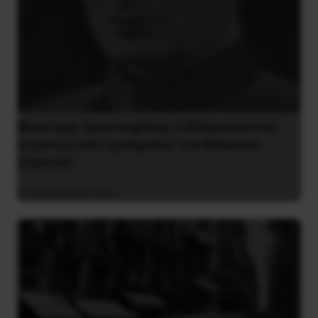
Βλαντίμιρ Τριανταφίλοφ: ο Ελληνοπόντιος
στρατιωτικός εγκέφαλος του Κόκκινου
Στρατού
8 Αυγούστου 2026