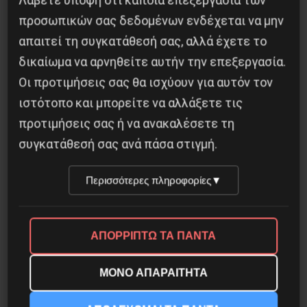
Λάβετε υπόψη ότι κάποια επεξεργασία των
Η Μπουρκίνα Φάσο του Τραορέ αντι-
προσωπικών σας δεδομένων ενδέχεται να μην
ιμπεριαλιστική σχισμή της ιστορίας
απαιτεί τη συγκατάθεσή σας, αλλά έχετε το
26 Μαΐου 2025
δικαίωμα να αρνηθείτε αυτήν την επεξεργασία.
Οι προτιμήσεις σας θα ισχύουν για αυτόν τον
ιστότοπο και μπορείτε να αλλάξετε τις
προτιμήσεις σας ή να ανακαλέσετε τη
συγκατάθεσή σας ανά πάσα στιγμή.
Περισσότερες πληροφορίες
▼
ΑΠΟΡΡΙΠΤΩ ΤΑ ΠΑΝΤΑ
ΜΟΝΟ ΑΠΑΡΑΙΤΗΤΑ
ΤΑ ΘΟΛΩΜΕΝΑ ΠΡΟΣΩΠΑ