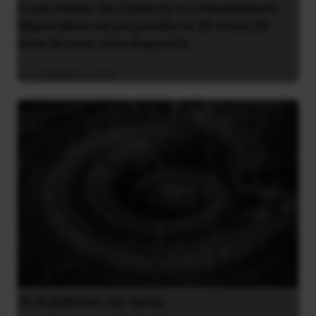
Στρατόπεδο Χατζηπεντή στο Κουφόβουνο
Έβρου:Μόνο σε μια μονάδα οι 30 στους 60
είναι θετικοί στον Κορονοϊό
4 Δεκεμβρίου 2020
Το ΑΙ βαθαίνει την Κρίση