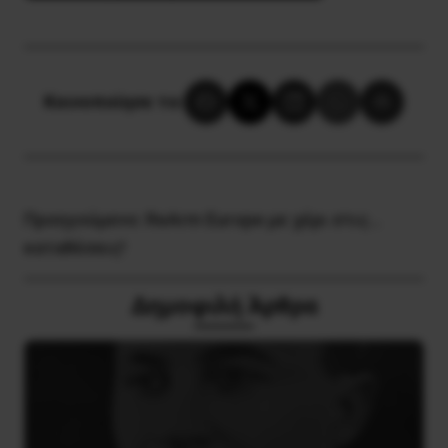
Κοινοποίησε το:
Προηγούμενο:
ReArm Europe με χέρι στις…
καταθέσεις!
Δημοφιλή Άρθρα