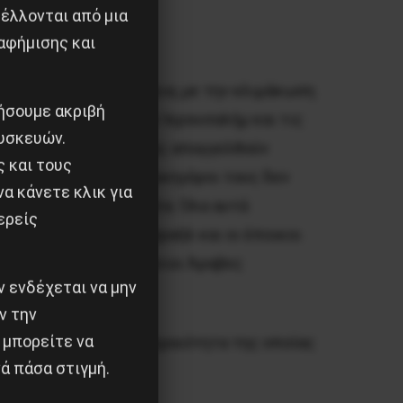
έλλονται από μια
αφήμισης και
λαιστινιακή επικράτεια, με την κλιμάκωση
ιήσουμε ακριβή
Δυτική Όχθη και την Ιερουσαλήμ και τις
υσκευών.
ό αυτούς χωρίς να τους απαγγελθούν
ς και τους
ρός Σταυρός και οι δικηγόροι τους δεν
α κάνετε κλικ για
ούν τα κλινοσκεπάσματα. Όλα αυτά
ερείς
ισαν οι αρχές του Ισραήλ και οι έποικοι
ουσουλμάνοι Παλαιστίνιοι Άραβες
 ενδέχεται να μην
ν την
 μπορείτε να
ή της Κύπρου – την ακεραιότητα της οποίας
ά πάσα στιγμή.