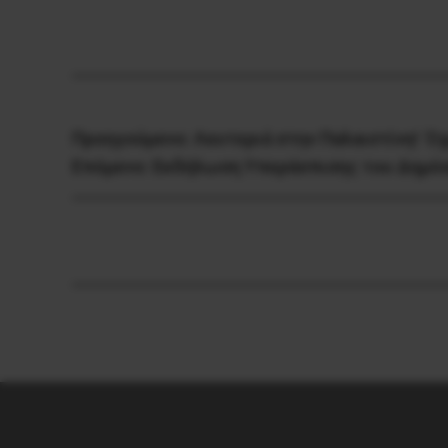
Προηγούμενο:
Λευτεριά στην Παλαιστίνη! Όχ
Επόμενο:
Εκδήλωση Υπεράσπισης του Δημόσ