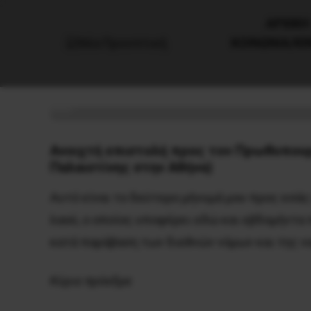
AΡΧΙΚΗ
ΚΟΙΝΩΝΙΑ/Κ
Σαλάχ Μούσα: “Δεν βασανίζει 
αναισθητικό”;
8 Ιανουαρίου, 2024
Αντιπολεμικά
Ανοιχτή επιστολή προς τον Πρωθυπουρ
Παλαιστίνης στην Αθήνα)
Αυτό είναι το δεύτερο μήνυμά μου προς εσά
λαού, ο οποίος υποφέρει εδώ και εβδομήντα 
κατά παράβαση των διεθνών νόμων και της νο
Κύριε πρόεδρε