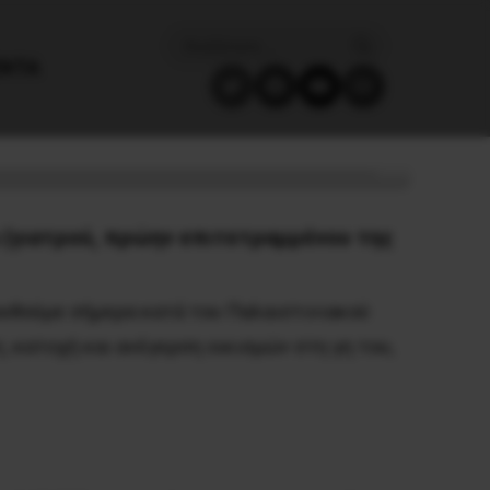
ΈΝΤΑ
ηριάστηκαν χωρίς
 (γιατρού, πρώην επιτετραμμένου της
ουθούμε σήμερα κατά του Παλαιστινιακού
 κατοχή και ανέγερση οικισμών στη γη του,