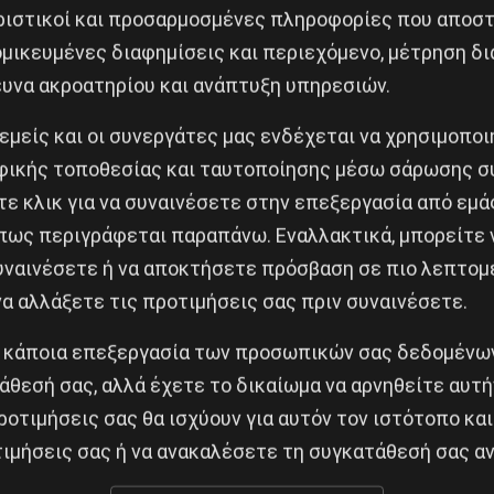
ριστικοί και προσαρμοσμένες πληροφορίες που αποστ
μικευμένες διαφημίσεις και περιεχόμενο, μέτρηση δι
ευνα ακροατηρίου και ανάπτυξη υπηρεσιών.
ωρίδα της Γάζας, αλλά εκτείνεται σε ολόκληρη την πα
 εμείς και οι συνεργάτες μας ενδέχεται να χρησιμοπο
ινιακών εδαφών, την εκτέλεση εν ψυχρώ παιδιών στη 
ικής τοποθεσίας και ταυτοποίησης μέσω σάρωσης σ
ρασαν τους 9.500 Παλαιστίνιους, οι περισσότεροι απ
ε κλικ για να συναινέσετε στην επεξεργασία από εμά
εύμα την ημέρα. Στερούνται θεραπείας, ο Διεθνής Ερυθ
πως περιγράφεται παραπάνω. Εναλλακτικά, μπορείτε ν
ν χειμωνιάτικα ρούχα και κουβέρτες, ενώ τους αφαιρ
συναινέσετε ή να αποκτήσετε πρόσβαση σε πιο λεπτομ
στήρια. Επιπλέον, ο αριθμός των σπιτιών που κατεδάφ
α αλλάξετε τις προτιμήσεις σας πριν συναινέσετε.
ουμε ότι τις περισσότερες φορές οι Χριστιανοί και Μ
 κάποια επεξεργασία των προσωπικών σας δεδομένων
και να προσευχηθούν.
άθεσή σας, αλλά έχετε το δικαίωμα να αρνηθείτε αυτή
ροτιμήσεις σας θα ισχύουν για αυτόν τον ιστότοπο και
τρίδας είναι μια. Σε τι διαφέρει αυτό από την κατοχ
ιμήσεις σας ή να ανακαλέσετε τη συγκατάθεσή σας αν