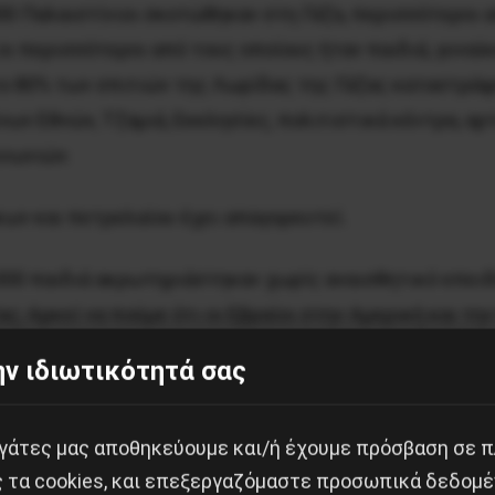
00 Παλαιστίνιοι σκοτώθηκαν στη Γάζα, περισσότεροι 
οι περισσότεροι από τους οποίους ήταν παιδιά, γυναί
το 80% των σπιτιών της Λωρίδας της Γάζας καταστράφ
ων Εθνών, Τζαμιά, Εκκλησίες, πολιτιστικά κέντρα, αρτ
ινωνιών.
κων και πετρελαίου έχει απαγορευτεί.
.000 παιδιά ακρωτηριάστηκαν χωρίς αναισθητικό επειδ
; Αρκεί να πούμε ότι οι Εβραίοι στην Αμερική και τη
η εγκλημάτων.
ν ιδιωτικότητά σας
ουργούς τους που ζητούν τη δολοφονία οποιουδήποτε
ου, επίσημοι κυβερνητικοί παράγοντες έχουν προτείνε
εργάτες μας αποθηκεύουμε και/ή έχουμε πρόσβαση σε 
ς τα cookies, και επεξεργαζόμαστε προσωπικά δεδομέ
τίνης στο Κονγκό και άλλες χώρες της Αφρικής.