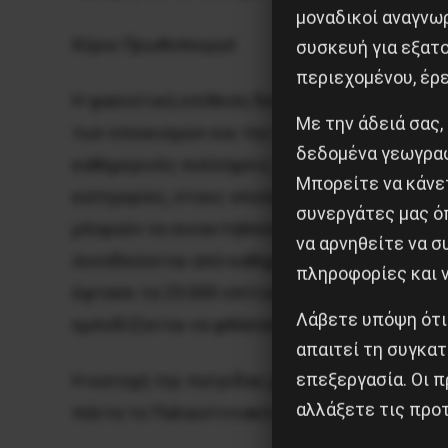
μοναδικοί αναγνω
Κύριε Πρωθυπουργέ
συσκευή για εξατο
περιεχομένου, έρ
Η φασιστική επίθεση δεν περιορίζεται στη Λ
Με την άδειά σας,
των εποικισμών και την προσάρτηση παλαιστ
δεδομένα γεωγραφ
καθημερινές συλλήψεις. Οι κρατούμενοι ξεπέ
Μπορείτε να κάνετ
κατηγορίες, στους οποίους παρέχεται μισό γ
συνεργάτες μας ό
μπορούν να συναντηθούν μαζί τους, δεν έχου
να αρνηθείτε να 
συνοδεύονται από καθημερινά βάναυσα βασανι
πληροφορίες και ν
έφτασε τα 25.000 σπίτια. Τέλος, ας σημειώσ
Λάβετε υπόψη ότι
εμποδίζονται να φθάσουν στους ναούς τους 
απαιτεί τη συγκατ
επεξεργασία. Οι π
Η κατοχή της πατρίδας μας και της όποιας πα
αλλάξετε τις προτ
πάντα το Παλαιστινιακό κίνημα υποστήριξε;