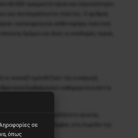
από 60.000 τραυματίστηκαν και περισσότεροι
κες και ανυπεράσπιστοι πολίτες. Ο αριθμός
ηκαν, νοσοκομεία και ασθενοφόρα, πολιτική
οποιεία, δρόμοι και όλες οι υποδομές νερού,
ή οι νεοναζί εμποδίζουν την εισαγωγή
ν Βρετανία διαδηλώνουν καθημερινά ενάντια
 Παλαιστινίου, οποιασδήποτε ηλικίας,
ι την ρίψη πυρηνικής βόμβας στη Λωρίδα της
πληροφορίες σε
να, όπως