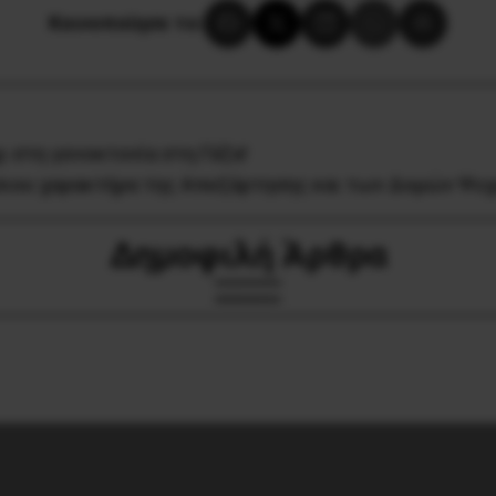
Κοινοποίησε το:
ι στη γενοκτονία στη Γάζα!
ιου χαρακτήρα της Απεξάρτησης και των Δομών Ψυχ
Δημοφιλή Άρθρα