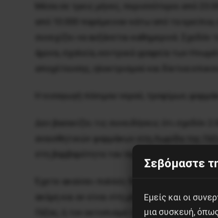
Μέσα σε τρεις μήνες, περισσότεροι από 23.0
από 10.000 παρέμειναν κάτω από τα ερείπια, 
συνεχίζει να αυξάνεται καθημερινά. Σχεδόν 
άμυνα, σχολεία, κεντρικά γραφεία των Ηνωμέν
αποχέτευσης, ηλεκτρισμού και δίκτυα επικο
Η εισαγωγή πόσιμου νερού, τροφίμων, φαρμά
Δεν βασανίζει τις συνειδήσεις ότι σχεδόν 2
αναισθητικών φαρμάκων στη Λωρίδα της Γάζας
στη βαρβαρότητα του Ισραήλ και τη διάπραξ
Σεβόμαστε τη
Έχετε ακούσει πολλές δηλώσεις από τους υπ
ακόμη και αν είναι στη μήτρα της μητέρας τ
Εμείς και οι συν
μια συσκευή, όπω
Γάζας, ή τον εκτοπισμό του λαού της Παλαισ