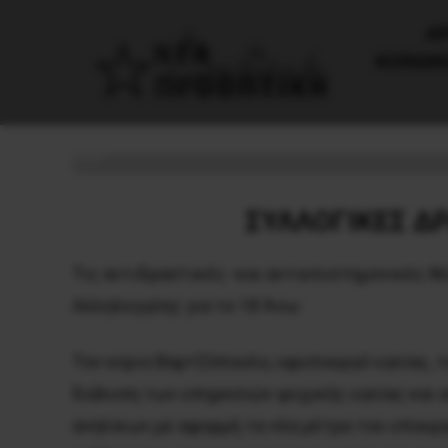
AΡ
ΚΟΙΝΩΝ
Σχολική βία: με αφορμή τις 
6 Μαΐου, 2024
Κοινωνία
ΣΥΛΛΟΓΙΚΕΣ ΔΡ
Τις αντιδραστικές -και αντιεπιστημονικές 
Αλληλεγγύης για το 18 Άνω:
Τον κύριο Βαρτζόπουλο, υφυπουργό υγείας, 
διάλυση των υπηρεσιών ψυχικής υγείας και 
ανηλίκων με αφορμή τα νέα μέτρα του υπουργ