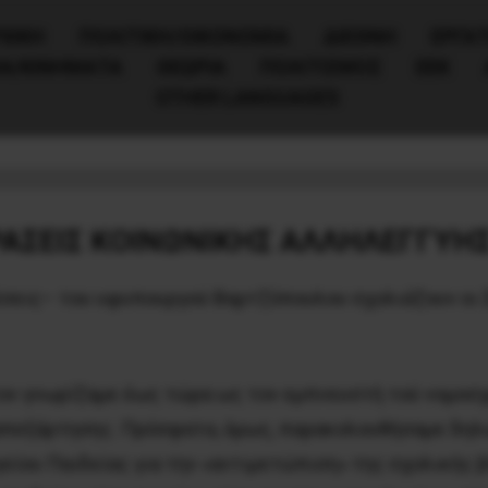
ΧΙΚΗ
ΠΟΛΙΤΙΚΉ/ΟΙΚΟΝΟΜΊΑ
ΔΙΕΘΝΗ
ΕΡΓΑΤ
ΙΑ/ΚΙΝΗΜΑΤΑ
ΘΕΩΡΙΑ
ΠΟΛΙΤΙΣΜΟΣ
ΕΕΚ
OTHER LANGUAGES
δηλώσεις Βαρτζόπουλου
ΑΣΕΙΣ ΚΟΙΝΩΝΙΚΗΣ ΑΛΛΗΛΕΓΓΥΗΣ
θέσεις– του υφυπουργού Βαρτζόπουλου σχολιάζουν οι
τον γνωρίζαμε έως τώρα ως τον εμπνευστή τού νομοσ
απεξάρτησης. Πρόσφατα, όμως, παρακολουθήσαμε δηλώ
είου Παιδείας για την «αντιμετώπιση» της σχολικής 