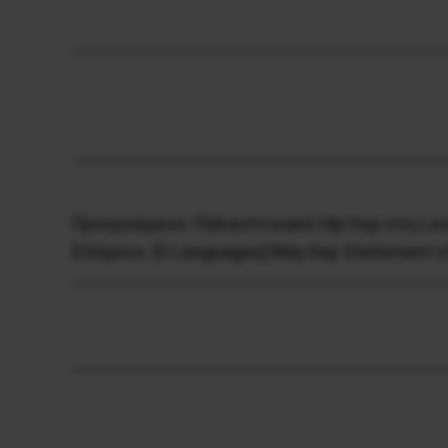
Προηγούμενο:
Παλαιστινιακό Hip hop στη Lo
Επόμενο:
[5 Languages] May Day Statement of