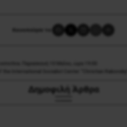
Κοινοποίησε το:
comotiva. Παρασκευή 10 Μαΐου, ώρα 19:00
 the International Socialist Center “Christian Rakovs
Δημοφιλή Άρθρα