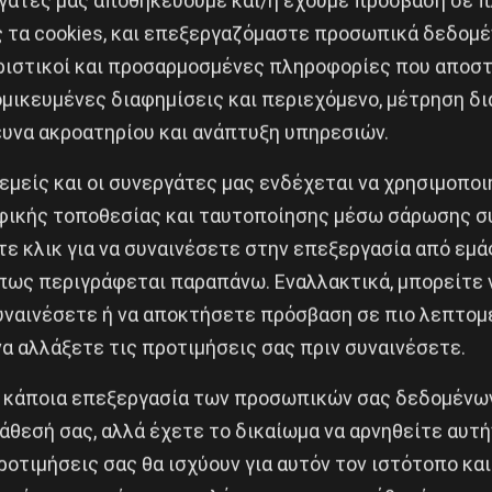
ς αιτίες που απομακρύνουν τα παιδιά από τη μάθηση κ
ς τα cookies, και επεξεργαζόμαστε προσωπικά δεδομέ
ριστικοί και προσαρμοσμένες πληροφορίες που αποστ
μικευμένες διαφημίσεις και περιεχόμενο, μέτρηση δι
ς λείψει τίποτα», με ένα τάμπλετ στο χέρι σχεδόν απ
ευνα ακροατηρίου και ανάπτυξη υπηρεσιών.
το παιδί μου», όμως ξεχνούν ότι τελικά τούς στερούν 
 εμείς και οι συνεργάτες μας ενδέχεται να χρησιμοπο
ματα και τα υποκαθιστούν με υλικά αγαθά. Το σχολείο,
ικής τοποθεσίας και ταυτοποίησης μέσω σάρωσης σ
υς συμμαθητές και την ανακάλυψη, επιβραβεύει τις υψη
ε κλικ για να συναινέσετε στην επεξεργασία από εμά
 με το να είναι «άλογα κούρσας». Οι έφηβοι δέχοντα
πως περιγράφεται παραπάνω. Εναλλακτικά, μπορείτε ν
ον αμοραλισμό. Δυστυχώς, αυτό που κυριαρχεί είναι ότ
συναινέσετε ή να αποκτήσετε πρόσβαση σε πιο λεπτομ
 συνεπειών τους.
α αλλάξετε τις προτιμήσεις σας πριν συναινέσετε.
αζητήσει «τι φταίει», ενοχοποιεί και τιμωρεί μαθητές
 κάποια επεξεργασία των προσωπικών σας δεδομένων
άθεσή σας, αλλά έχετε το δικαίωμα να αρνηθείτε αυτή
γεννημένοι επιθετικοί». Με το ρατσιστικό αυτό επιχε
ροτιμήσεις σας θα ισχύουν για αυτόν τον ιστότοπο και
αιώνα, όπως αυτές του Cesare Lombroso, επιχειρεί ν