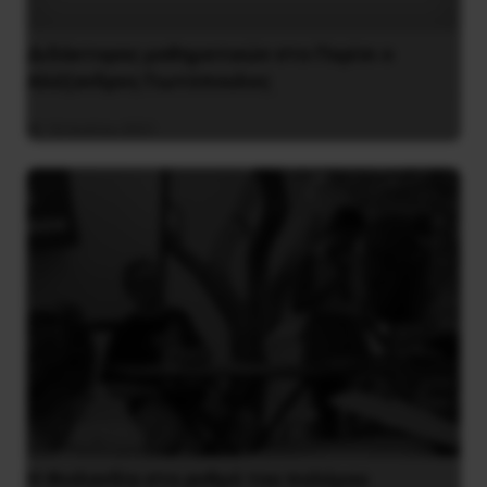
Διδάκτορας μαθηματικών στο Παρίσι ο
Αλέξανδρος Γιωτόπουλος
16 Ιουλίου 2021
Η Φινλανδία στο ρυθμό του πολέμου