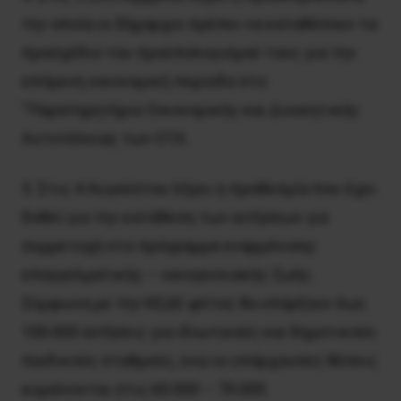
την οποία οι δήμαρχοι πρέπει να καταθέσουν τα
προσχέδιο του προϋπολογισμού τους για την
επόμενη οικονομική περίοδο στο
“Παρατηρητήριο Οικονομικής και Διοικητικής
Αυτοτέλειας των ΟΤΑ .
5. Στις 4 Αυγούστου λήγει η προθεσμία που έχει
δοθεί για την κατάθεση των αιτήσεων για
συμμετοχή στο πρόγραμμα εναρμόνισης
επαγγελματικής – οικογενειακής ζωής.
Σύμφωνα με την ΚΕΔΕ φέτος θα υπάρξουν έως
100.000 αιτήσεις για ιδιωτικούς και δημοτικούς
παιδικούς σταθμούς, ενώ οι υπάρχουσες θέσεις
κυμαίνονται στις 60.000 – 70.000.