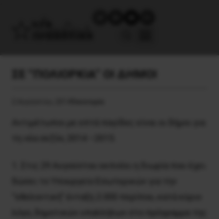
ΣΕ “ΠΟΛΙΟΡΚΙΑ” ΟΙ ΔΗΜΟΙ
2 Αυγούστου, 2014
Οικονομία
Αντιμέτωποι με επτά παγίδες είναι οι δήμοι για
τη νέα σεζόν, 2014 –2015.
1. Στις 29 Αυγούστου εκπνέει η διωρία που έχει
δώσει το Υπουργείο Εσωτερικών για την
“εθελοντική” ένταξη 2.000 περίπου, κατά κύριο
λόγο, δημοτικών υπαλλήλων στο πρόγραμμα της