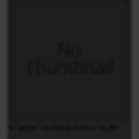
Το “μήνυμα” της Εαρινής Συνόδου του ΔΝΤ