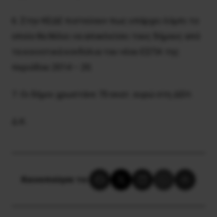
6. Στην ΚΕΔΕ πιστεύουν πως υπάρχει λόμπι το
οποίο θα θέλει να αποκλείσει τους δήμους από
τα κοινοτικά κονδύλια του νέου ΕΣΠΑ της
περιόδου 2014 – 20.
7. Οι δήμοι χρωστάνε 70 εκατ. ευρώ στη ΔΕΗ.
Δ.Κ.
Κοινοποίησε το: