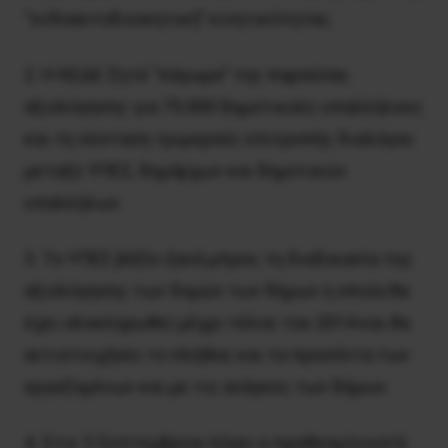
“ενδοαυτοδιοικητική” κινητικότητας.
2. Η ΚΕΔΕ ζητά “πάγωμα” της παρούσας
αξιολόγησης για 75.000 δημοτικούς υπαλλήλους
και τη σύσταση τριμερούς επιτροπής διαλόγου
μεταξύ ΥΠΕΣ, δημάρχων και δημοτικών
υπαλλήλων.
3. Το ΥΠΕΣ βάζει ξανά μπρος τη διαδικασία της
αξιολόγησης των δομών των δήμων η οποία θα
έχει ολοκληρωθεί μέχρι τέλος του 2014 και θα
αντιστοιχήσει το πλήθος και τα προσόντα των
εργαζομένων και με τις ανάγκες των δήμων.
4. Στις 5 Σεπτεμβρίου λήγει η προθεσμία κατά