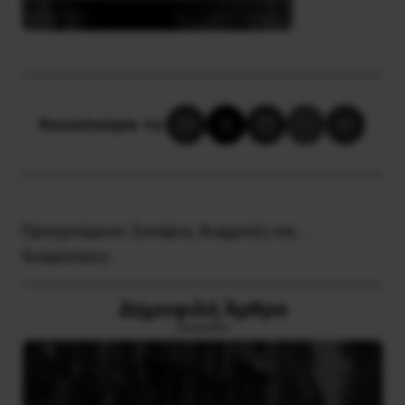
Κοινοποίησε το:
Προηγούμενο:
Σενάρια, διαρροές και …
διαψεύσεις
Δημοφιλή Άρθρα