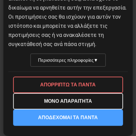
Besa, το νέο πολιτικό μανιφέστο του Ράμα
δικαίωμα να αρνηθείτε αυτήν την επεξεργασία.
Οι προτιμήσεις σας θα ισχύουν για αυτόν τον
5 Αυγούστου 2026
ιστότοπο και μπορείτε να αλλάξετε τις
προτιμήσεις σας ή να ανακαλέσετε τη
συγκατάθεσή σας ανά πάσα στιγμή.
Περισσότερες πληροφορίες
▼
ΑΠΟΡΡΙΠΤΩ ΤΑ ΠΑΝΤΑ
ΜΟΝΟ ΑΠΑΡΑΙΤΗΤΑ
Οδύσσεια του Νόλαν: Μύθος, μνήμη και
ΑΠΟΔΕΧΟΜΑΙ ΤΑ ΠΑΝΤΑ
ταξική εξουσία