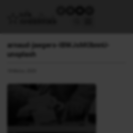
arnaud-jaegers-IBWJsMObnnU-
unsplash
18 Μαΐου, 2020