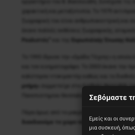
εργαστήριο του Β. Βασιλειάδη. Συνέχισε τις σ
χαρακτική και μεταξοτυπία. Το 1979 αντιπροσ
ζωγραφική του είναι ανθρωποκεντρική και συ
έκανε πολλές εκθέσεις ζωγραφικής, ατομικές
Ρεαλιστές”
και της
Ευρωπαϊκής Ένωσης Καλ
Το 1995 ίδρυσε την «Ομάδα Τέχνης» η οποία 
και τον κινηματογράφο. Το 2003 έκανε την π
καλύτερου ντοκιμαντέρ καθώς και το διεθνές
μνήμη»
συμμετείχε στο Διεθνές Φεστιβάλ το
Πανεπιστημίου Θεσσαλονίκης.
Σεβόμαστε τη
Πέρα όμως από το μακροσκελές βιογραφικό ο
Εμείς και οι συν
διεκδικούμε το χώρο να ονειρευόμαστε: να
μια συσκευή, όπω