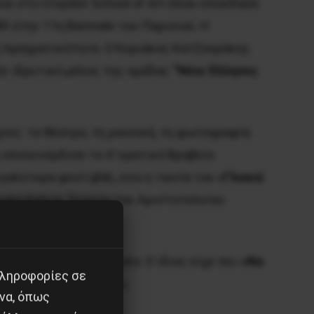
 και στο Croydon School of Art όπου σπούδασε
0 στην 11η Biennale του Παρισιού. Η
ή πραγματικότητα. Ο Κυριάκος Κατζουράκης
ξε ιδρυτικό μέλος της ομάδας
“Νέοι Έλληνες
νες: το θέατρο, τη μουσική, τη φωτογραφία
 οποία κέρδισε το Α’ κρατικό Βραβείο
εγαλύτερα φεστιβάλ, ενώ η ταινία του
«Γλυκιά
Σχολή Καλών Τεχνών του Αριστοτελείου
ονταν για τον Άνθρωπο. Ο ίδιος είχε πει
«Να
πληροφορίες σε
δανικής και δίκαιης».
να, όπως