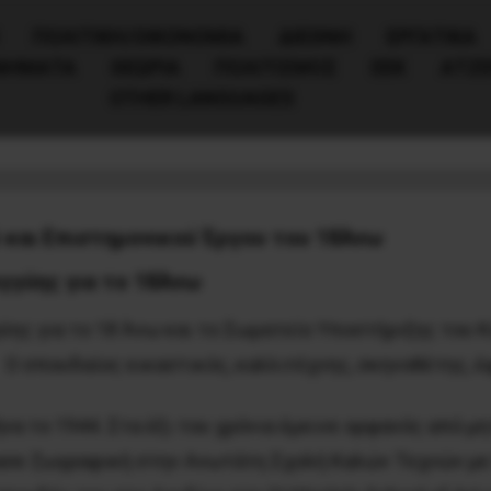
ΠΟΛΙΤΙΚΉ/ΟΙΚΟΝΟΜΊΑ
ΔΙΕΘΝΗ
ΕΡΓΑΤΙΚΑ
ΙΝΗΜΑΤΑ
ΘΕΩΡΙΑ
ΠΟΛΙΤΙΣΜΟΣ
ΕΕΚ
ΑΤΖ
OTHER LANGUAGES
ουράκη
 και Επιστημονικού Έργου του 18Άνω
γγύης για το 18Άνω
ύης για το 18 Άνω και το Σωματείο Υποστήριξης του Κ
Ο σπουδαίος εικαστικός, καλλιτέχνης, σκηνοθέτης, έ
α το 1944. Στα έξι του χρόνια έμεινε ορφανός από μ
ασε ζωγραφική στην Ανωτάτη Σχολή Καλών Τεχνών με 