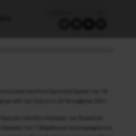
ΈΝΤΑ
οινωνικού και Επιστημονικού Έργου του 18
φυγε από την ζωή στις 22 Οκτωβρίου 2021.
ητέρα και επειδή ο πατέρας του διωκόταν
δάσκαλο τον Γ. Μόραλη και σκηνογραφία στο