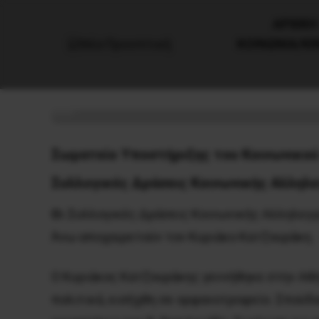
AΡΧΙΚΗ
ΚΟΙΝΩΝΙΑ/Κ
Στη μνήμη του Κυριάκου Κατζ
24 Οκτωβρίου, 2021
Κοινωνία
Σωματείο Υποστήριξης του Κοινωνικού
Συλλογικές Δράσεις Κοινωνικής Αλληλε
Ο
ι Συλλογικές Δράσεις Κοινωνικής Αλληλεγγ
Άνω αποχαιρετούν τον Κυριάκο Κατζουράκη. 
Ο Κυριάκος Κατζουράκης γεννήθηκε στην Αθήν
πολιτικά, εισήχθη σε ορφανοτροφείο. Σπούδ