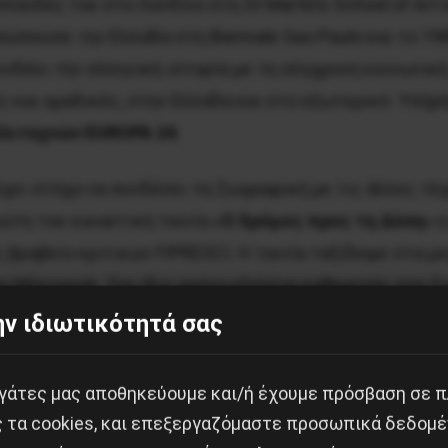
πουδές του στο Λονδίνο στη St Martin’s School of Art
ώπευσε την Ελλάδα στη Biennale Sao Paulo και το 198
νδέει την ελληνική ιστορία με τη σύγχρονη κοινωνικ
 και ομαδικές, στην Ελλάδα και στο εξωτερικό. Υπήρ
λιτεχνών EUROPA 24.
έχει στόχο να συνδέσει τη ζωγραφική με τις άλλες τέχ
ρώτη του εικαστική ταινία
«Ο δρόμος προς τη Δύση»
η
 βραβείο κριτικών FIPRESCΙ. Η ταινία ταξίδεψε στα μ
υ Μόντρεαλ. Τον ίδιο χρόνο εξελέγη καθηγητής στη 
ν ιδιωτικότητά σας
 ευαίσθητος Κυριάκος Κατζουράκης πάλευε και αγωνίζ
εργάτες μας αποθηκεύουμε και/ή έχουμε πρόσβαση σε 
 στήνουμε γύρω μας εκδοχές μιας πραγματικότητας ι
ς τα cookies, και επεξεργαζόμαστε προσωπικά δεδομέ