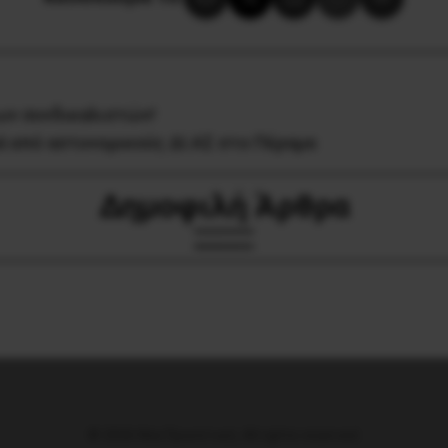
ων συνδικαλιστών!
ά από αστυνομικούς ΔΙ.ΑΣ στο Πέραμα
Δημοφιλή Άρθρα
© 2026 Νέα Προοπτική. All rights reserved.