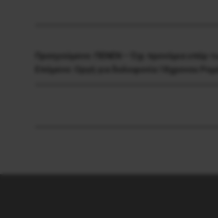
Προηγούμενο:
ΠΕΝΕΝ – Όχι προνόμια υπέρ τ
Επόμενο:
Oργή για δολοφονία 18χρονου Ρομ