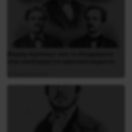
Βίλχελμ Λίμπκνεχτ: από τα οδοφράγματα
στην οικοδόμηση του εργατικού κόμματος
9 Αυγούστου 2026