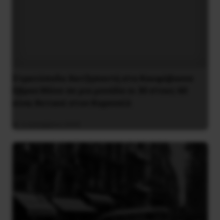
Στρατόπεδο Χατζηπεντή στο Κουφόβουνο
Έβρου:Μόνο σε μια μονάδα οι 30 στους 60
είναι θετικοί στον Κορονοϊό
4 Δεκεμβρίου 2020