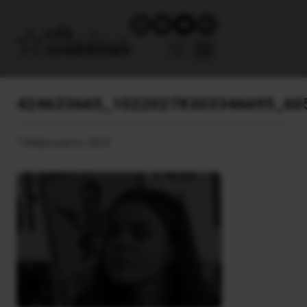
424633665_10220278303346695_60
7 Φεβρουαρίου, 2024