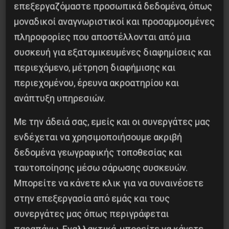
επεξεργαζόμαστε προσωπικά δεδομένα, όπως
μοναδικοί αναγνωριστικοί και προσαρμοσμένες
πληροφορίες που αποστέλλονται από μια
Βλαντίμιρ Τριανταφίλοφ: ο Ελληνοπόντιος
συσκευή για εξατομικευμένες διαφημίσεις και
στρατιωτικός εγκέφαλος του Κόκκινου
περιεχόμενο, μέτρηση διαφήμισης και
Στρατού
περιεχομένου, έρευνα ακροατηρίου και
8 Αυγούστου 2026
ανάπτυξη υπηρεσιών.
Με την άδειά σας, εμείς και οι συνεργάτες μας
ενδέχεται να χρησιμοποιήσουμε ακριβή
δεδομένα γεωγραφικής τοποθεσίας και
ταυτοποίησης μέσω σάρωσης συσκευών.
Μπορείτε να κάνετε κλικ για να συναινέσετε
στην επεξεργασία από εμάς και τους
συνεργάτες μας όπως περιγράφεται
παραπάνω. Εναλλακτικά, μπορείτε να κάνετε