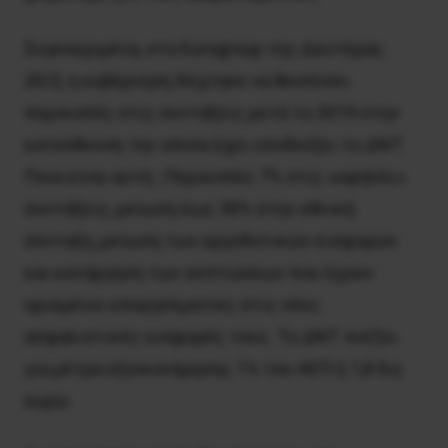
Συγκεκριμένα, στο Eurogroup της Δευτέρας
20/2, η κυβέρνηση δέχτηκε να θεσπίσει
περικοπές στις συντάξεις μετά το 2019 στην
κατεύθυνση την οποία έχει υποδείξει το ΔΝΤ.
Ποια είναι αυτή ; Περικοπές 7% στις «υψηλές»
συντάξεις, μείωση έως 30% στην εθνική
σύνταξη, μείωση των εργοδοτικών εισφορών
και κατάργηση των εκπτώσεων που έχουν
ορισμένοι επαγγελματίες στις νέες
ασφαλιστικές εισφορές τους. Το ΔΝΤ πιέζει
για μέτρα εξοικονόμησης 1% του ΑΕΠ ή 1,8 δις
ευρώ.