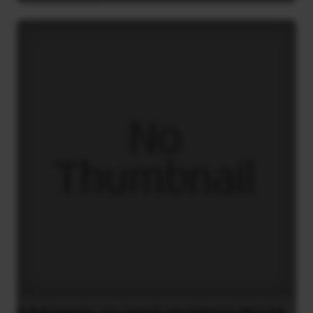
H δολοφονία του Ιρανού επιστήμονα Μοχσέν