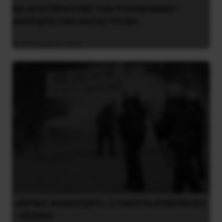
NA AΠOTPEΨOYME THN YΓEIONOMIKH –
ANΘPΩΠIΣTIKH KATAΣTPOΦH
29 Νοεμβρίου 2013
«ΘΕΡΜΟ ΦΘΙΝΟΠΩΡΟ» ΣΤΗΝΟΥΝ ΚΥΒΕΡΝΗΣΗ
– ΘΕΣΜΟΙ