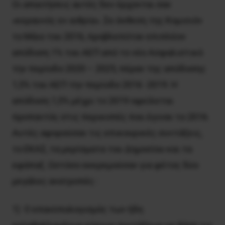
Οι απαιτήσεις αυτές δεν έρχονται σαν
«κεραυνός εν αιθρία». Σε έκθεση της Κομισιόν
το Μάιο του 2016, προβλεπόταν επιπλέον
απόδοση 1% του ΑΕΠ από το νέο Ασφαλιστικό
την περίοδο 2020 – 2025, πέραν της απόδοσης
1,5% του ΑΕΠ την περίοδο 2016 -2019. Η
απόδοση 1,5% μέχρι το 2019 οφείλεται
προπαντός στις περικοπές που έγιναν το 2016.
Αυτές αφορούσαν τις επικουρικές συντάξεις,
το ΕΚΑΣ, τα μερίσματα του Δημοσίου και τα
εφάπαξ. Ωστόσο εκκρεμούσαν για φέτος δύο
μεγάλες ανατροπές :
1) Ο επανϋπολογισμός των ήδη