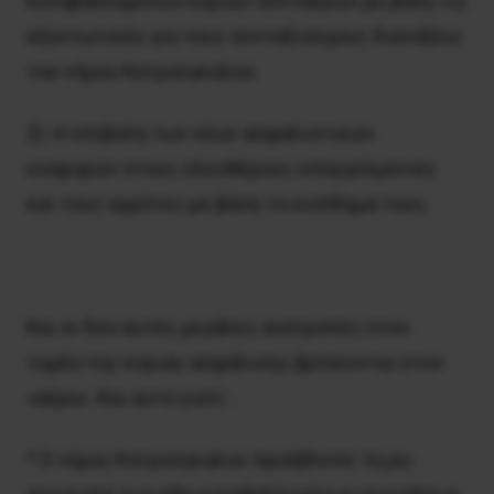
καταβαλλομένων κύριων συντάξεων με βάση τις
εξοντωτικές για τους συνταξιούχους διατάξεις
του νόμου Κατρούγκαλου.
2) Η επιβολή των νέων ασφαλιστικών
εισφορών στους ελευθέρους επαγγελματίες
και τους αγρότες με βάση το εισόδημα τους.
Και οι δύο αυτές μεγάλες ανατροπές στον
τομέα της κύριας ασφάλισης βρίσκονται στον
«αέρα». Και αυτό γιατί :
* Ο νόμος Κατρούγκαλου προέβλεπε τη μη-