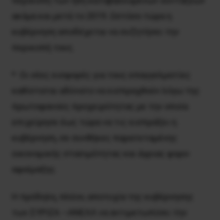
περικοπή των ήδη καταβαλλομένων συντάξεων
ακόμα και μετά το 2019. Ωστόσο τώρα η
κυβέρνηση αποδέχεται να συζητήσει την
περικοπή τους.
* Οι νέες εισφορές για τους επαγγελματίες
καθίσταται αδύνατο να εισπραχθούν λόγω της
πρωτοφανούς προχειρότητας με την οποία
επιχείρησε έως τώρα να τις εισπράξει η
κυβέρνηση, σε συνθήκες παρατεταμένης
οικονομικής στασιμότητας και άγριας φορο-
αφαίμαξης.
Η πρόδηλη, πλέον, αποτυχία της κυβέρνησης
των ΣΥΡΙΖΑ –ΑΝΕΛΛ να αντιμετωπίσει την