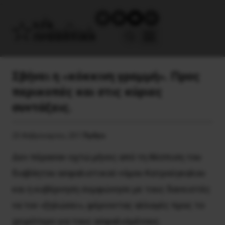
Σβήνει η «κόκκινη γραμμή». Προς
περικοπές και στις κύριες
συντάξεις.
25 Φεβρουαρίου, 2017
Άρθρα
Δεν πέρασαν οχτώ μήνες από τη θέσπιση του
διαβόητου ασφαλιστικού νόμου Κατρούγκαλου
και η κυβέρνηση συμφώνησε με τους δανειστές
να τον «ξηλώσει», φέρνοντας αλλαγές προς το
χειρότερο για τους ασφαλισμένους.