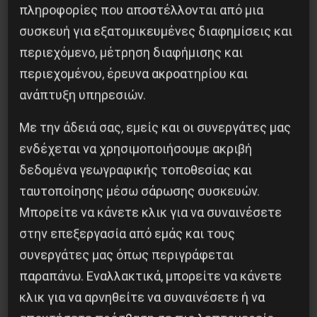
πληροφορίες που αποστέλλονται από μια
συσκευή για εξατομικευμένες διαφημίσεις και
Προηγούμενο:
ΣYΛΛAΛHTHPIO από την
περιεχόμενο, μέτρηση διαφήμισης και
Πρωτοβουλία Πρωτοβάθμιων Σωματείων: 2
Mάρτη 2017
περιεχομένου, έρευνα ακροατηρίου και
Επόμενο:
Ο ΣΥΡΙΖΑ ΚΑΙ Η… ΑΝΤΙΓΟΝΗ!
ανάπτυξη υπηρεσιών.
Με την άδειά σας, εμείς και οι συνεργάτες μας
Δημοφιλή Άρθρα
ενδέχεται να χρησιμοποιήσουμε ακριβή
δεδομένα γεωγραφικής τοποθεσίας και
ταυτοποίησης μέσω σάρωσης συσκευών.
Μπορείτε να κάνετε κλικ για να συναινέσετε
στην επεξεργασία από εμάς και τους
συνεργάτες μας όπως περιγράφεται
παραπάνω. Εναλλακτικά, μπορείτε να κάνετε
κλικ για να αρνηθείτε να συναινέσετε ή να