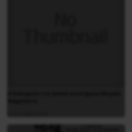
H δολοφονία του Ιρανού επιστήμονα Μοχσέν
Φαχριζαντέ
29 Νοεμβρίου 2020