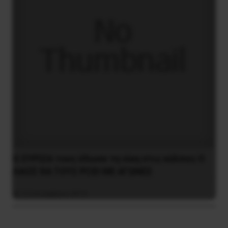
O ΣYPIZA τους έδωσε τη νίκη στις κάλπες O
ΛAOΣ ΘA TOYΣ PIΞEI ME AΓΩNEΣ
3 Σεπτεμβρίου 2019