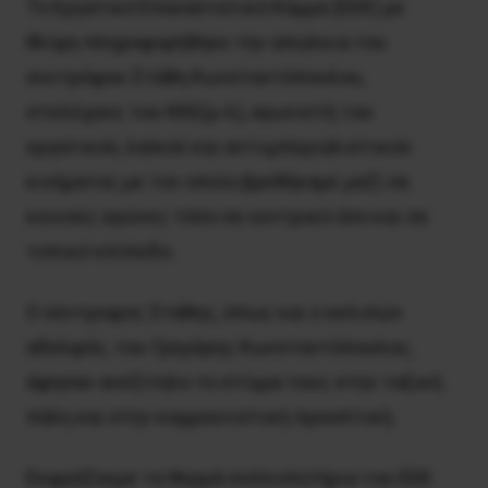
Το Εργατικό Επαναστατικό Κόμμα (ΕΕΚ) με
θλίψη πληροφορήθηκε την απώλεια του
συντρόφου Στάθη Κωνσταντόπουλου,
στελέχους του ΚΚΕ(μ-λ), αγωνιστή του
εργατικού, λαϊκού και αντιιμπεριαλιστικού
κινήματος με τον οποίο βρεθήκαμε μαζί σε
κοινούς αγώνες τόσο σε κεντρικό όσο και σε
τοπικό επίπεδο.
O σύντροφος Στάθης, όπως και ο εκλιπών
αδελφός, του Γρηγόρης Κωνσταντόπουλος,
άφησαν ανεξίτηλο το στίγμα τους στην ταξική
πάλη και στην κομμουνιστική προοπτική.
Εκφράζουμε τα θερμά συλλυπητήρια του ΕΕΚ