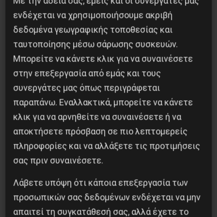
Με την άδειά σας, εμείς και οι συνεργάτες μας
ενδέχεται να χρησιμοποιήσουμε ακριβή
δεδομένα γεωγραφικής τοποθεσίας και
ταυτοποίησης μέσω σάρωσης συσκευών.
Μπορείτε να κάνετε κλικ για να συναινέσετε
στην επεξεργασία από εμάς και τους
συνεργάτες μας όπως περιγράφεται
παραπάνω. Εναλλακτικά, μπορείτε να κάνετε
κλικ για να αρνηθείτε να συναινέσετε ή να
αποκτήσετε πρόσβαση σε πιο λεπτομερείς
πληροφορίες και να αλλάξετε τις προτιμήσεις
σας πριν συναινέσετε.
Το “μήνυμα” της Εαρινής Συνόδου του ΔΝΤ
Λάβετε υπόψη ότι κάποια επεξεργασία των
14 Απριλίου 2019
προσωπικών σας δεδομένων ενδέχεται να μην
απαιτεί τη συγκατάθεσή σας, αλλά έχετε το