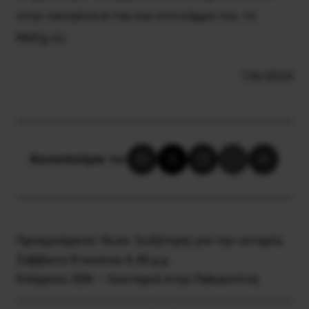
στην οικογένειά του και στο κόμμα του, το
ΚΚΕ(μ-λ).
7/6/2024
Κοινοποίησε το:
Προηγούμενο:
Ίλιον: Συζήτηση για την ιστορία.
Σάββατο 8 Ιουνίου 6.30 μ.μ.
Επόμενο:
ΕΕΚ – Λευτεριά στην Παλαιστίνη