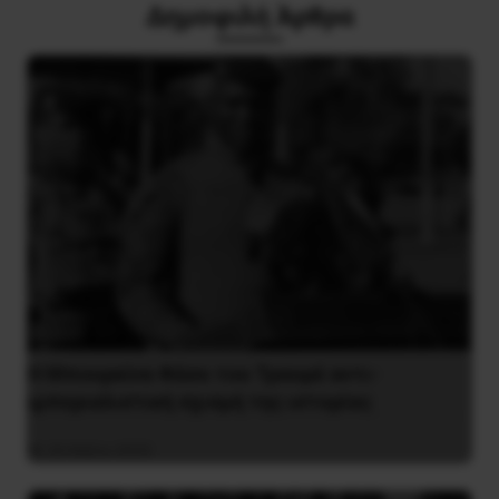
Δημοφιλή Άρθρα
Η Μπουρκίνα Φάσο του Τραορέ αντι-
ιμπεριαλιστική σχισμή της ιστορίας
26 Μαΐου 2025