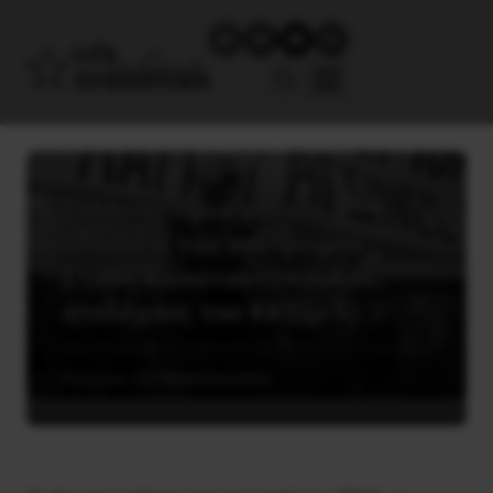
Συλλυπητήρια για την
απώλεια του συντρόφου
Στάθη Κωνσταντόπουλου,
στελέχους του ΚΚΕ(μ-λ)
8 Ιουνίου, 2024
Ανακοινώσεις