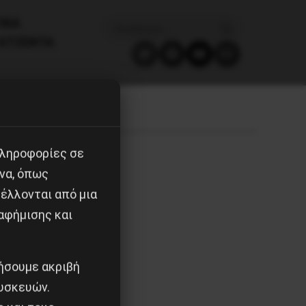
ΙΚΑ
ΑΤΖΈΝΤΑ
πληροφορίες σε
να, όπως
έλλονται από μια
αφήμισης και
ιήσουμε ακριβή
υσκευών.