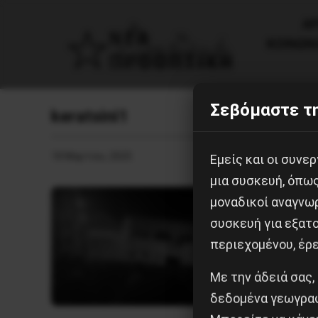
AΡ
ΚΟΙΝΩΝ
Σεβόμαστε τη
keratsini1
18 Μαρτίου, 2025
Εμείς και οι συν
μια συσκευή, όπω
μοναδικοί αναγνω
συσκευή για εξατο
περιεχομένου, έρ
Με την άδειά σας,
δεδομένα γεωγραφ