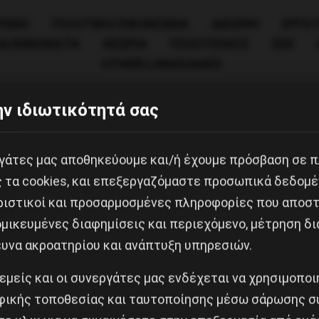
ΧΙΚΗ
ΠΟΛΙΤΙΚΉ/ΟΙΚΟΝΟΜΊΑ
ΔΙΕΘΝΗ
ΕΡΓΑΤ
ΙΑ/ΚΙΝΗΜΑΤΑ
ΘΕΩΡΙΑ
ΠΟΛΙΤΙΣΜΟΣ
ΕΕΚ
OTHER LANGUAGES
ν ιδιωτικότητά σας
εργάτες μας αποθηκεύουμε και/ή έχουμε πρόσβαση σε 
ς τα cookies, και επεξεργαζόμαστε προσωπικά δεδομέ
ριστικοί και προσαρμοσμένες πληροφορίες που αποστ
μικευμένες διαφημίσεις και περιεχόμενο, μέτρηση δι
ευνα ακροατηρίου και ανάπτυξη υπηρεσιών.
 εμείς και οι συνεργάτες μας ενδέχεται να χρησιμοπο
ικής τοποθεσίας και ταυτοποίησης μέσω σάρωσης σ