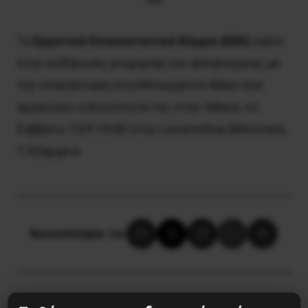
***
Το
Εργατικό Επαναστατικό Κόμμα (ΕΕΚ)
καλεί
στην εκδήλωση γνωριμίας και αλληλεγγύης με
την επανάσταση στη Μπουργκίνα Φάσο που
οργανώνει η Κοινότητά της στην Αθήνα, το
Σάββατο 13/9 19:00 στην Locomotiva (Μπόταση
7, Εξάρχεια
Κοινοποίησε το: