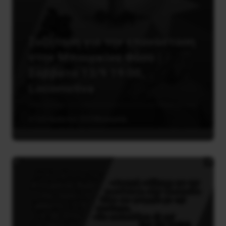
Συζήτηση για την επανάσταση
στην Μπουρκίνα Φάσο |
Σάββατο 13/9 19:00,
Locomotiva
4 Σεπτεμβρίου, 2025
Κοινωνία