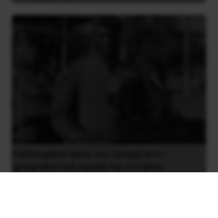
Η Μπουρκίνα Φάσο του Τραορέ αντι-
ιμπεριαλιστική σχισμή της ιστορίας
26 Μαΐου 2025