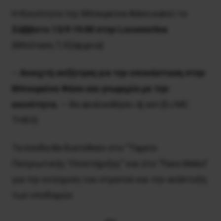
Η Κοινότητα της Μπουρκίνα Φάσο καλεί το
Σάββατο 13/9 19:00 στην Locomotiva
(Μπόταση 7, Εξάρχεια)
–
Ανοιχτή συζήτηση για την επανάσταση στην
Μπουρκίνα Φάσο και γνωριμία με την
κοινότητα.
– Θα ακολουθήσει dj set (DJ MC
THEO)
Τα έσοδα θα διατεθούν στο “Ταμείο
Πατριωτικής Υποστήριξης” και στο “Faso Mebo”
για την ενίσχυση του στρατού και την ανάπτυξη
των υποδομών.