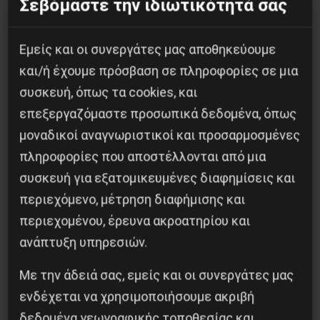
Σεβόμαστε την ιδιωτικότητά σας
Προηγούμενο:
ΚΑΛΕΣΜΑ ΤΟΥ ΕΕΚ ΓΙΑ ΤΗΝ ΔΕΘ
2025
Επόμενο:
Το Σάββατο 6/9/2025 διαδηλώνουμε
Εμείς και οι συνεργάτες μας αποθηκεύουμε
στη ΔΕΘ, στην Αθήνα, σε όλη την Ελλάδα
και/ή έχουμε πρόσβαση σε πληροφορίες σε μια
συσκευή, όπως τα cookies, και
Δημοφιλή Άρθρα
επεξεργαζόμαστε προσωπικά δεδομένα, όπως
μοναδικοί αναγνωριστικοί και προσαρμοσμένες
πληροφορίες που αποστέλλονται από μια
συσκευή για εξατομικευμένες διαφημίσεις και
περιεχόμενο, μέτρηση διαφήμισης και
περιεχομένου, έρευνα ακροατηρίου και
ανάπτυξη υπηρεσιών.
Με την άδειά σας, εμείς και οι συνεργάτες μας
ενδέχεται να χρησιμοποιήσουμε ακριβή
δεδομένα γεωγραφικής τοποθεσίας και