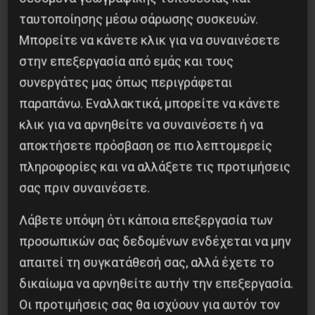
Χωρίς Νεολαία δεν υπάρχει Αλβανία
ταυτοποίησης μέσω σάρωσης συσκευών.
Μπορείτε να κάνετε κλικ για να συναινέσετε
7 Αυγούστου 2026
στην επεξεργασία από εμάς και τους
συνεργάτες μας όπως περιγράφεται
παραπάνω. Εναλλακτικά, μπορείτε να κάνετε
κλικ για να αρνηθείτε να συναινέσετε ή να
αποκτήσετε πρόσβαση σε πιο λεπτομερείς
πληροφορίες και να αλλάξετε τις προτιμήσεις
σας πριν συναινέσετε.
Λάβετε υπόψη ότι κάποια επεξεργασία των
προσωπικών σας δεδομένων ενδέχεται να μην
απαιτεί τη συγκατάθεσή σας, αλλά έχετε το
Βλαντίμιρ Τριανταφίλοφ: ο Ελληνοπόντιος
δικαίωμα να αρνηθείτε αυτήν την επεξεργασία.
στρατιωτικός εγκέφαλος του Κόκκινου
Οι προτιμήσεις σας θα ισχύουν για αυτόν τον
Στρατού