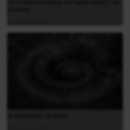
Για να τελειώνουμε με τις “υγρές αγορές” της
μουσικής
4 Ιανουαρίου 2021
Το ΑΙ βαθαίνει την Κρίση
4 Αυγούστου 2026