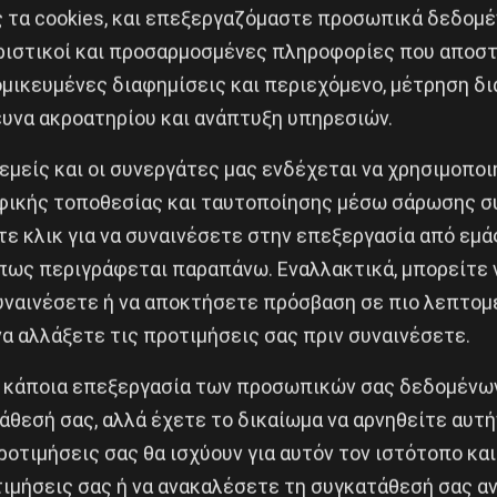
προϊόντων.
ς τα cookies, και επεξεργαζόμαστε προσωπικά δεδομέ
ριστικοί και προσαρμοσμένες πληροφορίες που αποστ
ι ΔΝΤ αλλά σταματά να πληρώνει τις υποχρεώσεις (
μικευμένες διαφημίσεις και περιεχόμενο, μέτρηση δι
ίνουν περιορισμοί στην κίνηση κεφαλαίων (όπως στο δ
ευνα ακροατηρίου και ανάπτυξη υπηρεσιών.
ώ”. Σύμφωνα με τον κ. Βαρουφάκη που είναι και ο β
 εμείς και οι συνεργάτες μας ενδέχεται να χρησιμοπο
πρόγραμμα “κουρέματος” του επίσημου χρέους και έ
ικής τοποθεσίας και ταυτοποίησης μέσω σάρωσης σ
ταρρυθμίσεων”. Αντίθετα από τον κ. Βαρουφάκη, στ
ε κλικ για να συναινέσετε στην επεξεργασία από εμά
πως περιγράφεται παραπάνω. Εναλλακτικά, μπορείτε ν
συναινέσετε ή να αποκτήσετε πρόσβαση σε πιο λεπτομ
ιαπραγμάτευση με την τρόικα και να ενσωματώσει τα
α αλλάξετε τις προτιμήσεις σας πριν συναινέσετε.
ει “αναπτυξιακό” και “μεταρρυθμιστικό” χαρακτήρα. Σ
ντάξεις και τις πληρωμές χρέους ταυτόχρονα στο
 κάποια επεξεργασία των προσωπικών σας δεδομένων
ν και συντάξεων με ευρώ και το υπόλοιπο με έν
άθεσή σας, αλλά έχετε το δικαίωμα να αρνηθείτε αυτή
νικά το χρέος. Οι πολιτικές συνέπειες μιας τέτοιας ε
ροτιμήσεις σας θα ισχύουν για αυτόν τον ιστότοπο και
ιμήσεις σας ή να ανακαλέσετε τη συγκατάθεσή σας αν