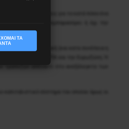
πυκνώσει οι συζητήσεις για το κατά πόσο ένα
παραλλαγή του, θα συμπαρασύρει ή όχι την
ΧΟΜΑΙ ΤΑ
ΑΝΤΑ
κατά πόσο η νομισματική (και κατα συνέπεια η
 της κρίσης από τις ΗΠΑ και την Ευρωζώνη. Ή
κών τραπεζών απέναντι στο ανεξέλεγκτο των
ο καπιταλιστικό σύστημα του οποίου όμως οι