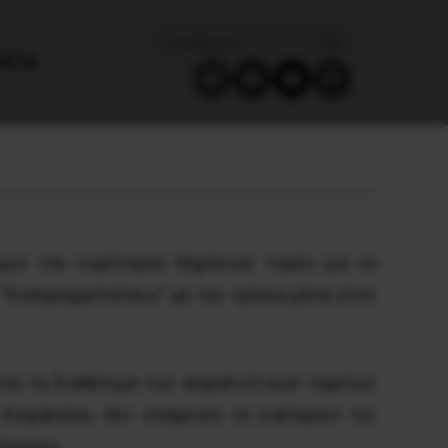
ΈΝΤΑ
μών του ευρύτερου δημόσιου τομέα για να
“διαπραγματεύσεις” με την τρόικα μέσα στον
νται τα διαθέσιμα των ασφαλιστικών ταμείων
 Κεφαλαίου, δεν επαρκούν να καλύψουν τις
όχρονα.