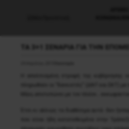
AΡΧΙΚΗ
ΚΟΙΝΩΝΙΑ/Κ
ΤΑ 3+1 ΣΕΝΑΡΙΑ ΓΙΑ ΤΗΝ ΕΠΟ
24 Απριλίου, 2015
Οικονομία
Η απελπισμένη στροφή της κυβέρνησης να
πληρωθούν οι “δανειστές” (ΔΝΤ και ΕΚΤ) με
Μάιο, αποτυπώνει με τον πλέον… εκκωφαντικό
Έτσι κι αλλιώς τα διαθέσιμα αυτά -δεν ξεπ
που είναι ήδη κατατεθειμένα στην Τράπεζ
πληρωμές για μισθούς συντάξεις τους επόμε