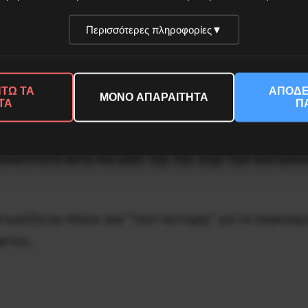
Περισσότερες πληροφορίες
▼
 για τις ενδεχόμενες εξελίξεις στην Ελλάδα, έχουν 
τάσιο που θα οδηγούσε σε Grexit σε οποιαδήποτε 
 της κρίσης που έχει ξεσπάσει από το 2008.
ΤΩ ΤΑ
ΑΠΟΔΕ
ΜΟΝΟ ΑΠΑΡΑΙΤΗΤΑ
ΤΑ
Π
ην “συζήτηση” είναι η ουσιαστική αμφισβήτηση για το 
ναι αποτελεσματικό “εργαλείο” για την αντιμετώπιση
 δυνατότητα αυτή και μαζί της την ισχύ των κεντρι
ετωπίζεται πλέον σαν “τέστ αντοχής” για το παγκόσμι
εγκτες…