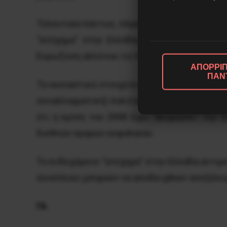
Τελευταία πάντως, πέραν των σεναρίων αυτών
“ατύχημα” στην Ελλάδα, δηλαδή ένα χρεοσ
Ευρωζώνη αλλά και τις ΗΠΑ σε ενα νέο κύκλο
ΑΠΟΡΡΙΠ
ΠΑΝ
Το ουσιαστικό στοιχείο και η βάση σ’ αυτή τ
συναλλαγματική) πολιτική εξακολουθεί να εί
ότι η κρίση του 2008 έχει “ακυρώσει” την
διεθνών αγορών κεφαλαίου.
Το ενδεχόμενο “ατύχημα” στην Ελλάδα αντιμ
συνέπειες μπορούν να αποδειχθούν ανεξέλ
ΓΑ