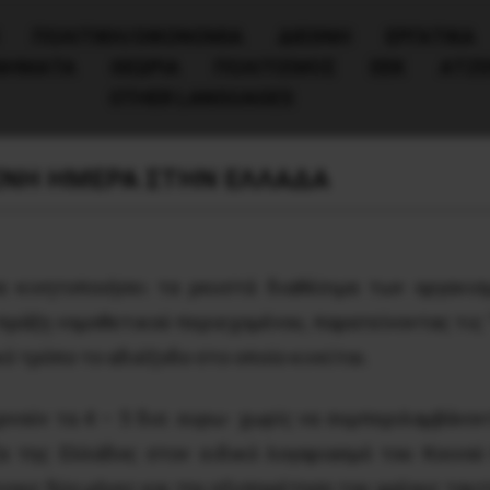
ΠΟΛΙΤΙΚΉ/ΟΙΚΟΝΟΜΊΑ
ΔΙΕΘΝΗ
ΕΡΓΑΤΙΚΑ
ΙΝΗΜΑΤΑ
ΘΕΩΡΙΑ
ΠΟΛΙΤΙΣΜΟΣ
ΕΕΚ
ΑΤΖ
OTHER LANGUAGES
ΜΕΝΗ ΗΜΕΡΑ ΣΤΗΝ ΕΛΛΑΔΑ
 κινητοποιήσει τα ρευστά διαθέσιμα των οργανισ
 πράξη νομοθετικού περιεχομένου, παρατείνοντας τις 
 τρόπο το αδιέξοδο στο οποίο κινείται.
ερνούν τα 4 – 5 δισ. ευρω- χωρίς να συμπεριλαμβάνο
α της Ελλάδος στον ειδικό λογαριασμό του Κοινού
νους δύο μήνες και την εξυπηρέτηση του χρέους ταυτ