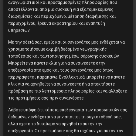
αναγνωριστικοί και προσαρμοσμένες πληροφορίες που
αποστέλλονται από μια συσκευή για εξατομικευμένες
Δημοφιλή Άρθρα
διαφημίσεις και περιεχόμενο, μέτρηση διαφήμισης και
περιεχομένου, έρευνα ακροατηρίου και ανάπτυξη
υπηρεσιών.
Η Eπανάσταση της 19 Ιουλίου
1936 στην Iσπανία
Με την άδειά σας, εμείς και οι συνεργάτες μας ενδέχεται να
χρησιμοποιήσουμε ακριβή δεδομένα γεωγραφικής
τοποθεσίας και ταυτοποίησης μέσω σάρωσης συσκευών.
Μπορείτε να κάνετε κλικ για να συναινέσετε στην
Besa, το νέο πολιτικό
επεξεργασία από εμάς και τους συνεργάτες μας όπως
μανιφέστο του Ράμα
περιγράφεται παραπάνω. Εναλλακτικά, μπορείτε να κάνετε
κλικ για να αρνηθείτε να συναινέσετε ή να αποκτήσετε
πρόσβαση σε πιο λεπτομερείς πληροφορίες και να αλλάξετε
τις προτιμήσεις σας πριν συναινέσετε.
Η Μπουρκίνα Φάσο του Τραορέ
αντι-ιμπεριαλιστική σχισμή
Λάβετε υπόψη ότι κάποια επεξεργασία των προσωπικών σας
της ιστορίας
δεδομένων ενδέχεται να μην απαιτεί τη συγκατάθεσή σας,
αλλά έχετε το δικαίωμα να αρνηθείτε αυτήν την
επεξεργασία. Οι προτιμήσεις σας θα ισχύουν για αυτόν τον