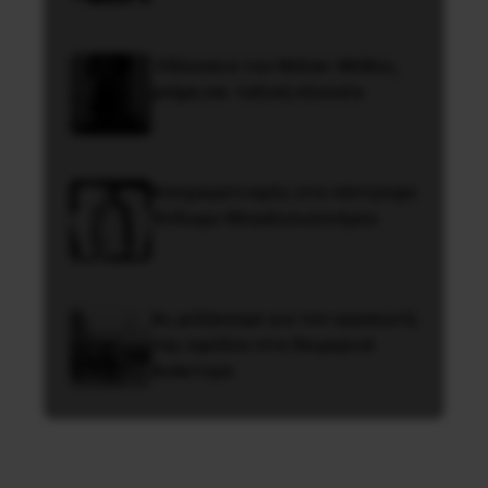
Οδύσσεια του Νόλαν: Μύθος,
μνήμη και ταξική εξουσία
Αποχαιρετισμός στο σύντροφο
Θόδωρο Μεγαλοοικονόμου
Ας μιλήσουμε για τον οργανωτή
της εφόδου στα Χειμερινά
Ανάκτορα