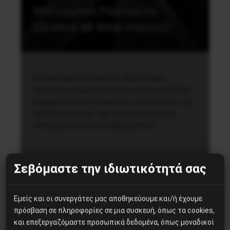
Ματωμένα Πορτρέτα
(Greece all time classic)*
Έκθεση-εγκατάσταση του ταλαντούχου
εικαστικού Δημήτρη Αστερίου, στο εργοστάσιο
Καχραμάνογλου στο Κερατσίνι, στο πλαίσιο των
εκδηλώσεων προς τιμή του Παύλου Φύσσα
«Αντιφασιστικός Σεπτέμβρης 2021».
2 Οκτωβρίου, 2021
Σεβόμαστε την ιδιωτικότητά σας
Εμείς και οι συνεργάτες μας αποθηκεύουμε και/ή έχουμε
πρόσβαση σε πληροφορίες σε μια συσκευή, όπως τα cookies,
και επεξεργαζόμαστε προσωπικά δεδομένα, όπως μοναδικοί