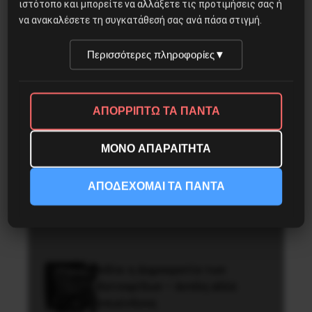
ιστότοπο και μπορείτε να αλλάξετε τις προτιμήσεις σας ή
Το ΑΙ βαθαίνει την Κρίση
να ανακαλέσετε τη συγκατάθεσή σας ανά πάσα στιγμή.
Περισσότερες πληροφορίες
▼
Η Φινλανδία στο ρυθμό του
πολέμου
ΑΠΟΡΡΙΠΤΩ ΤΑ ΠΑΝΤΑ
ΜΟΝΟ ΑΠΑΡΑΙΤΗΤΑ
Άμεση ανάκληση της απόλυσης
του γιατρού Νικόλα
ΑΠΟΔΕΧΟΜΑΙ ΤΑ ΠΑΝΤΑ
Σκούφογλου από τον
Ευαγγελισμό
Ινδία: η Δημοκρατία των
Κατσαρίδων – άοπλη αλλά
επικίνδυνη