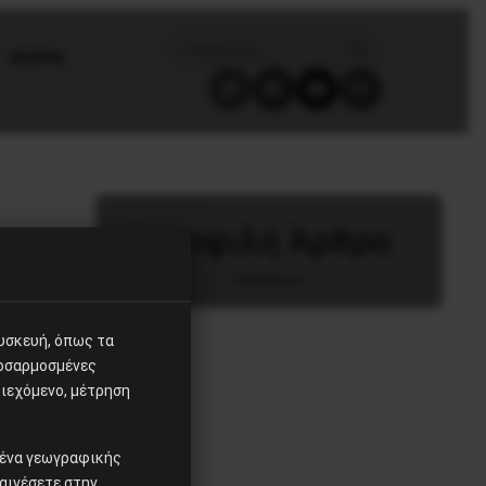
ΘΕΩΡΙΑ
Δημοφιλή Άρθρα
συσκευή, όπως τα
ροσαρμοσμένες
ιεχόμενο, μέτρηση
ομένα γεωγραφικής
αινέσετε στην