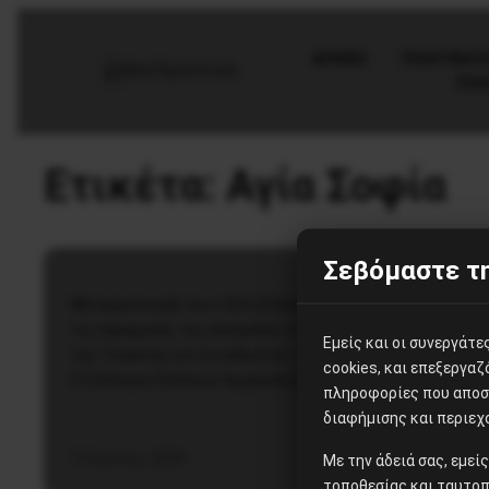
AΡΧΙΚΗ
ΠΟΛΙΤΙΚΉ/
ΠΟΛ
Τέχνη
Ετικέτα:
Αγία Σοφία
Για την Αγία Σοφία της
Κωνσταντινούπολης
Σεβόμαστε τη
Με ανακοίνωσή του ο ΣΕΑ (Σύλλογος Ελλήνων Αρχαιολόγων
τις παραμονές της απόφασης του Συμβουλίου Επικρατεία
Εμείς και οι συνεργάτ
της Τουρκίας για το καθεστώς της Αγίας Σοφίας αναφέρει
cookies, και επεξεργα
Ο Σύλλογος Ελλήνων Αρχαιολόγων παρακολουθεί με…
πληροφορίες που αποστ
διαφήμισης και περιεχ
13 Ιουλίου, 2020
Με την άδειά σας, εμε
τοποθεσίας και ταυτοπ