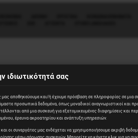
ΟΙΚΟΝΟΜΊΑ
ΔΙΕΘΝΗ
ΕΡΓΑΤΙΚΑ
ΚΟΙΝΩΝΙΑ/ΚΙΝΗΜΑΤΑ
ΙΤΙΣΜΟΣ
ΕΕΚ
ΑΤΖΈΝΤΑ
OTHER LANGUAGES
ν ιδιωτικότητά σας
),
ς
ες μας αποθηκεύουμε και/ή έχουμε πρόσβαση σε πληροφορίες σε μια 
:
ζόμαστε προσωπικά δεδομένα, όπως μοναδικοί αναγνωριστικοί και π
έλλονται από μια συσκευή για εξατομικευμένες διαφημίσεις και περ
ομένου, έρευνα ακροατηρίου και ανάπτυξη υπηρεσιών.
ίς και οι συνεργάτες μας ενδέχεται να χρησιμοποιήσουμε ακριβή δεδ
οίησης μέσω σάρωσης συσκευών. Μπορείτε να κάνετε κλικ για να συν