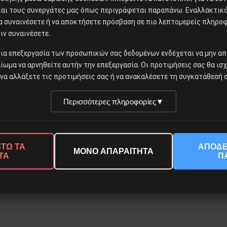
και τους συνεργάτες μας όπως περιγράφεται παραπάνω. Εναλλακτικά,
να συναινέσετε ή να αποκτήσετε πρόσβαση σε πιο λεπτομερείς πληρο
ιν συναινέσετε.
ια επεξεργασία των προσωπικών σας δεδομένων ενδέχεται να μην απ
αίωμα να αρνηθείτε αυτήν την επεξεργασία. Οι προτιμήσεις σας θα ισ
να αλλάξετε τις προτιμήσεις σας ή να ανακαλέσετε τη συγκατάθεσή σ
Περισσότερες πληροφορίες
▼
© 2026 Νέα Προοπτική. All rights reserved.
ΤΩ ΤΑ
ΑΠΟΔΕ
ΜΟΝΟ ΑΠΑΡΑΙΤΗΤΑ
ΤΑ
Π