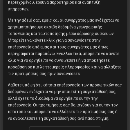
περιεχομένου, έρευνα ακροατηρίου και ανάπτυξη
εγκέφαλος του Κόκκινου
υπηρεσιών.
Στρατού
Με την άδειά σας, εμείς και οι συνεργάτες μας ενδέχεται να
χρησιμοποιήσουμε ακριβή δεδομένα γεωγραφικής
τοποθεσίας και ταυτοποίησης μέσω σάρωσης συσκευών.
Η Eπανάσταση της 19 Ιουλίου
Μπορείτε να κάνετε κλικ για να συναινέσετε στην
1936 στην Iσπανία
επεξεργασία από εμάς και τους συνεργάτες μας όπως
περιγράφεται παραπάνω. Εναλλακτικά, μπορείτε να κάνετε
κλικ για να αρνηθείτε να συναινέσετε ή να αποκτήσετε
πρόσβαση σε πιο λεπτομερείς πληροφορίες και να αλλάξετε
Χωρίς Νεολαία δεν υπάρχει
τις προτιμήσεις σας πριν συναινέσετε.
Αλβανία
Λάβετε υπόψη ότι κάποια επεξεργασία των προσωπικών σας
δεδομένων ενδέχεται να μην απαιτεί τη συγκατάθεσή σας,
αλλά έχετε το δικαίωμα να αρνηθείτε αυτήν την
Οδύσσεια του Νόλαν: Μύθος,
επεξεργασία. Οι προτιμήσεις σας θα ισχύουν για αυτόν τον
μνήμη και ταξική εξουσία
ιστότοπο και μπορείτε να αλλάξετε τις προτιμήσεις σας ή
να ανακαλέσετε τη συγκατάθεσή σας ανά πάσα στιγμή.