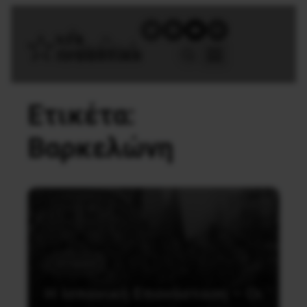
Ετικέτα:
Βαρκελώνη
Ιστορικά
Η Ισπανική Επανάσταση – Οι