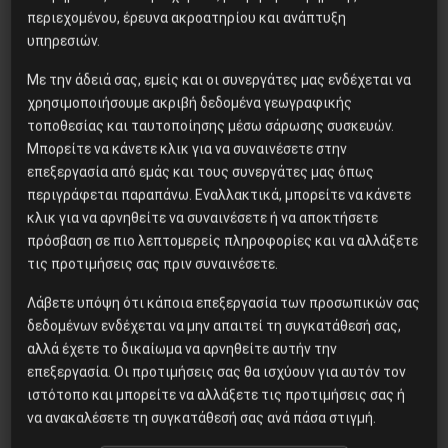
της ιστορίας
περιεχομένου, έρευνα ακροατηρίου και ανάπτυξη
υπηρεσιών.
Με την άδειά σας, εμείς και οι συνεργάτες μας ενδέχεται να
Η Eπανάσταση της 19 Ιουλίου
χρησιμοποιήσουμε ακριβή δεδομένα γεωγραφικής
1936 στην Iσπανία
τοποθεσίας και ταυτοποίησης μέσω σάρωσης συσκευών.
Μπορείτε να κάνετε κλικ για να συναινέσετε στην
επεξεργασία από εμάς και τους συνεργάτες μας όπως
περιγράφεται παραπάνω. Εναλλακτικά, μπορείτε να κάνετε
Το “μήνυμα” της Εαρινής
κλικ για να αρνηθείτε να συναινέσετε ή να αποκτήσετε
Συνόδου του ΔΝΤ
πρόσβαση σε πιο λεπτομερείς πληροφορίες και να αλλάξετε
τις προτιμήσεις σας πριν συναινέσετε.
Λάβετε υπόψη ότι κάποια επεξεργασία των προσωπικών σας
Γελοιογραφία: 1821
δεδομένων ενδέχεται να μην απαιτεί τη συγκατάθεσή σας,
αλλά έχετε το δικαίωμα να αρνηθείτε αυτήν την
επεξεργασία. Οι προτιμήσεις σας θα ισχύουν για αυτόν τον
ιστότοπο και μπορείτε να αλλάξετε τις προτιμήσεις σας ή
να ανακαλέσετε τη συγκατάθεσή σας ανά πάσα στιγμή.
ΒΙΒΛΙΟΠΑΡΟΥΣΙΑΣΗ: “Η