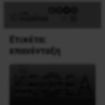
Ετικέτα:
επανένταξη
Υγεία
Η κυβέρνηση καταργεί το
θεραπευτικό ρόλο του
ΚΕΘΕΑ