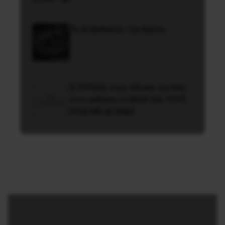
Το ΑΙ βαθαίνει την Κρίση
O ΣYPIZA τους έδωσε τη νίκη
στις κάλπες O ΛAOΣ ΘA TOYΣ
PIΞEI ME AΓΩNEΣ