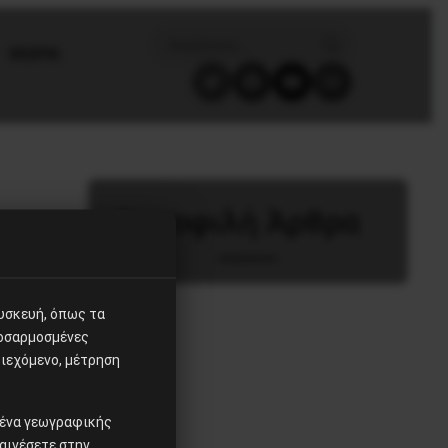
ΘΕΩΡΙΑ
Δημοφιλή Άρθρα
συσκευή, όπως τα
ροσαρμοσμένες
ιεχόμενο, μέτρηση
ομένα γεωγραφικής
αινέσετε στην