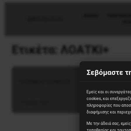
AΡΧΙΚΗ
ΠΟΛΙΤΙΚΉ/
ΠΟΛ
Έμφυλο
Ετικέτα:
ΛΟΑΤΚΙ+
Για τις Δήμητρες αυτού του
κόσμου
Σεβόμαστε τη
των Σύλβιας Ι. και Θάνου Θ.
Εμείς και οι συνεργάτ
cookies, και επεξεργα
19 Ιουνίου, 2021
πληροφορίες που αποστ
διαφήμισης και περιεχ
Με την άδειά σας, εμε
τοποθεσίας και ταυτοπ