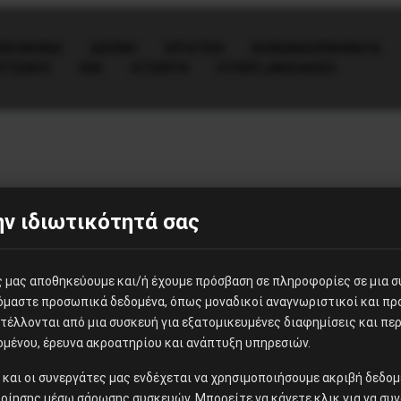
ΟΙΚΟΝΟΜΊΑ
ΔΙΕΘΝΗ
ΕΡΓΑΤΙΚΑ
ΚΟΙΝΩΝΙΑ/ΚΙΝΗΜΑΤΑ
ΙΤΙΣΜΟΣ
ΕΕΚ
ΑΤΖΈΝΤΑ
OTHER LANGUAGES
ν ιδιωτικότητά σας
ες μας αποθηκεύουμε και/ή έχουμε πρόσβαση σε πληροφορίες σε μια 
ζόμαστε προσωπικά δεδομένα, όπως μοναδικοί αναγνωριστικοί και π
έλλονται από μια συσκευή για εξατομικευμένες διαφημίσεις και περ
ομένου, έρευνα ακροατηρίου και ανάπτυξη υπηρεσιών.
ίς και οι συνεργάτες μας ενδέχεται να χρησιμοποιήσουμε ακριβή δεδ
οίησης μέσω σάρωσης συσκευών. Μπορείτε να κάνετε κλικ για να συν