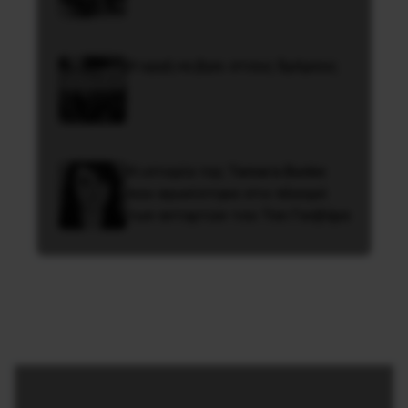
H οργή να βγει στους δρόμους
Η ιστορία της Tamara Bunke
που αγωνίστηκε στο πλευρό
των ανταρτών του Τσε Γκεβάρα