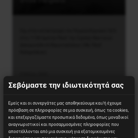
στον Πειραιά
Όχι στην καταστροφή του Πειραιά Κυριακή 10/5
στις 11:00 πμστην Πλαζ της Σχολής Ναυτικών
Δοκίμων(Ακτή Θεμιστοκλέους 346, Πλαζ
Καλαμπάκας)
9 Μαΐου, 2020
Σεβόμαστε την ιδιωτικότητά σας
Εμείς και οι συνεργάτες μας αποθηκεύουμε και/ή έχουμε
πρόσβαση σε πληροφορίες σε μια συσκευή, όπως τα cookies,
και επεξεργαζόμαστε προσωπικά δεδομένα, όπως μοναδικοί
αναγνωριστικοί και προσαρμοσμένες πληροφορίες που
Δημοφιλή Άρθρα
αποστέλλονται από μια συσκευή για εξατομικευμένες