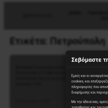
AΡΧΙΚΗ
ΠΟΛΙΤΙΚΉ/
ΠΟΛ
Υγεία
Ετικέτα:
Πετρούπολη
Συγκέντρωση στο Ίλιον για τα
κρούσματα κορωνοϊού στο 2ο
Γυμνάσιο Πετρούπολης
Σεβόμαστε τη
Με αφορμή τα κρούσματα κορωνοϊού στο 2ο Γυμνάσιο
Πετρούπολης, η Γ’ ΕΛΜΕ Δυτικής Αθήνας καλεί σε
Εμείς και οι συνεργάτ
συγκέντρωση στην κεντρική πλατεία Ιλίου, την Τρίτη 22/9
cookies, και επεξεργα
απόγευμα, 18:30.
πληροφορίες που αποστ
διαφήμισης και περιεχ
20 Σεπτεμβρίου, 2020
Με την άδειά σας, εμε
τοποθεσίας και ταυτοπ