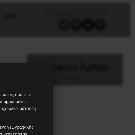
ΘΕΩΡΙΑ
Δημοφιλή Άρθρα
συσκευή, όπως τα
ροσαρμοσμένες
ιεχόμενο, μέτρηση
ομένα γεωγραφικής
αινέσετε στην