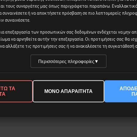
και τους συνεργάτες μας όπως περιγράφεται παραπάνω. Εναλλακτικά,
να συναινέσετε ή να αποκτήσετε πρόσβαση σε πιο λεπτομερείς πληρο
ιν συναινέσετε.
ια επεξεργασία των προσωπικών σας δεδομένων ενδέχεται να μην απ
αίωμα να αρνηθείτε αυτήν την επεξεργασία. Οι προτιμήσεις σας θα ισ
να αλλάξετε τις προτιμήσεις σας ή να ανακαλέσετε τη συγκατάθεσή σ
Περισσότερες πληροφορίες
▼
© 2026 Νέα Προοπτική. All rights reserved.
ΤΩ ΤΑ
ΑΠΟΔΕ
ΜΟΝΟ ΑΠΑΡΑΙΤΗΤΑ
ΤΑ
Π