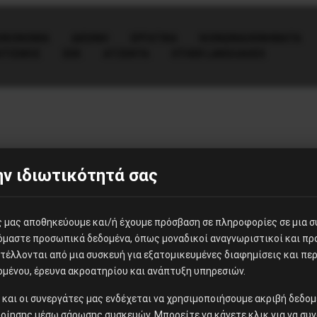
ΟΙΚΟΝΟΜΊΑ
ΔΙΕΘΝΗ
ΕΡΓΑΤΙΚΑ
ΚΟΙΝΩΝΙΑ/ΚΙΝΗΜΑΤΑ
ΙΤΙΣΜΟΣ
ΕΕΚ
ΑΤΖΈΝΤΑ
OTHER LANGUAGES
ν ιδιωτικότητά σας
ες μας αποθηκεύουμε και/ή έχουμε πρόσβαση σε πληροφορίες σε μια 
 το
ζόμαστε προσωπικά δεδομένα, όπως μοναδικοί αναγνωριστικοί και π
έλλονται από μια συσκευή για εξατομικευμένες διαφημίσεις και περ
ομένου, έρευνα ακροατηρίου και ανάπτυξη υπηρεσιών.
ίς και οι συνεργάτες μας ενδέχεται να χρησιμοποιήσουμε ακριβή δεδ
οίησης μέσω σάρωσης συσκευών. Μπορείτε να κάνετε κλικ για να συν