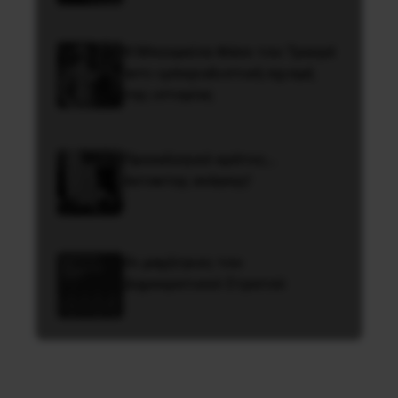
Η Μπουρκίνα Φάσο του Τραορέ
αντι-ιμπεριαλιστική σχισμή
της ιστορίας
Προεκλογικό κράτος…
έκτακτης ανάγκης!
Οι μαχήτριες του
Δημοκρατικού Στρατού