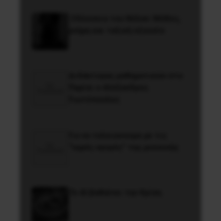
Οδύσσεια του Νόλαν: Μύθος,
μνήμη και ταξική εξουσία
Διδάκτορας μαθηματικών στο
Παρίσι ο Αλέξανδρος
Γιωτόπουλος
Για να τελειώνουμε με τις
“υγρές αγορές” της μουσικής
Το ΑΙ βαθαίνει την Κρίση