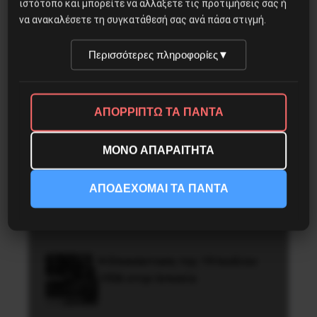
ιστότοπο και μπορείτε να αλλάξετε τις προτιμήσεις σας ή
να ανακαλέσετε τη συγκατάθεσή σας ανά πάσα στιγμή.
Δημοφιλή Άρθρα
Περισσότερες πληροφορίες
▼
Βλαντίμιρ Τριανταφίλοφ: ο
Ελληνοπόντιος στρατιωτικός
εγκέφαλος του Κόκκινου
ΑΠΟΡΡΙΠΤΩ ΤΑ ΠΑΝΤΑ
Στρατού
ΜΟΝΟ ΑΠΑΡΑΙΤΗΤΑ
Χωρίς Νεολαία δεν υπάρχει
ΑΠΟΔΕΧΟΜΑΙ ΤΑ ΠΑΝΤΑ
Αλβανία
Η Eπανάσταση της 19 Ιουλίου
1936 στην Iσπανία