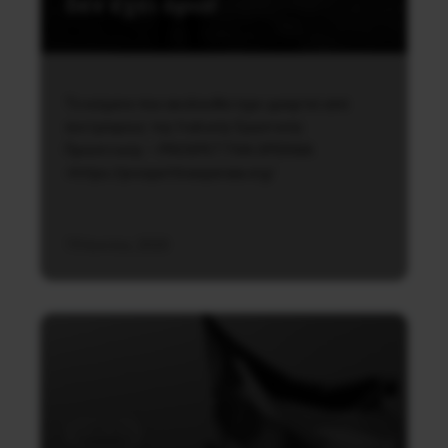
δεν έχει όρια!
Το κείμενο που ακολουθεί έχει γραφτεί από
συντρόφους της Ιταλικής Εργατικής
Προοπτικής – PROSPETTIVA OPERAIA
<https://prospettivaoperaia.org/
19 Ιουνίου, 2020
Διεθνή