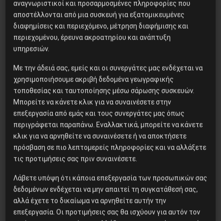
αναγνωριστικοί και προσαρμοσμένες πληροφορίες που
Μίτσελ – Έγκλημα στη
αποστέλλονται από μια συσκευή για εξατομικευμένες
Μελβούρνη
διαφημίσεις και περιεχόμενο, μέτρηση διαφήμισης και
περιεχομένου, έρευνα ακροατηρίου και ανάπτυξη
υπηρεσιών.
Με την άδειά σας, εμείς και οι συνεργάτες μας ενδέχεται να
Η άγραφη ιστορία της Aiia Maasarwe της
χρησιμοποιήσουμε ακριβή δεδομένα γεωγραφικής
Κατερίνας Μάτσα Σε αυτό το μικρό, καλαίσθητο
τοποθεσίας και ταυτοποίησης μέσω σάρωσης συσκευών.
βιβλίο ο βετεράνος τροτσκιστής
Μπορείτε να κάνετε κλικ για να συναινέσετε στην
δημοσιογράφος Άλεξ Μίτσελ, στέλεχος της SLL
επεξεργασία από εμάς και τους συνεργάτες μας όπως
και αργότερα του WRP της Βρεταννίας,…
περιγράφεται παραπάνω. Εναλλακτικά, μπορείτε να κάνετε
κλικ για να αρνηθείτε να συναινέσετε ή να αποκτήσετε
πρόσβαση σε πιο λεπτομερείς πληροφορίες και να αλλάξετε
24 Απριλίου, 2020
τις προτιμήσεις σας πριν συναινέσετε.
Λάβετε υπόψη ότι κάποια επεξεργασία των προσωπικών σας
δεδομένων ενδέχεται να μην απαιτεί τη συγκατάθεσή σας,
αλλά έχετε το δικαίωμα να αρνηθείτε αυτήν την
επεξεργασία. Οι προτιμήσεις σας θα ισχύουν για αυτόν τον