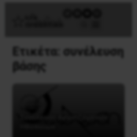
Ετικέτα:
συνέλευση
βάσης
Εργατικά
Συνέλευση Αγωνιζόμενων
Ηθοποιών