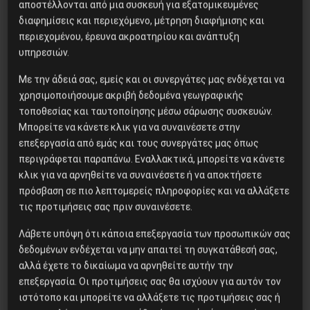
αποστέλλονται από μια συσκευή για εξατομικευμένες
H δολοφονία του Ιρανού
διαφημίσεις και περιεχόμενο, μέτρηση διαφήμισης και
επιστήμονα Μοχσέν
περιεχομένου, έρευνα ακροατηρίου και ανάπτυξη
Φαχριζαντέ
υπηρεσιών.
Με την άδειά σας, εμείς και οι συνεργάτες μας ενδέχεται να
χρησιμοποιήσουμε ακριβή δεδομένα γεωγραφικής
Το “μήνυμα” της Εαρινής
τοποθεσίας και ταυτοποίησης μέσω σάρωσης συσκευών.
Συνόδου του ΔΝΤ
Μπορείτε να κάνετε κλικ για να συναινέσετε στην
επεξεργασία από εμάς και τους συνεργάτες μας όπως
περιγράφεται παραπάνω. Εναλλακτικά, μπορείτε να κάνετε
κλικ για να αρνηθείτε να συναινέσετε ή να αποκτήσετε
Το φασιστικό πραξικόπημα του
πρόσβαση σε πιο λεπτομερείς πληροφορίες και να αλλάξετε
ΝΑΤΟ και η εργατική αντίσταση
τις προτιμήσεις σας πριν συναινέσετε.
στο Ντονμπάς
Λάβετε υπόψη ότι κάποια επεξεργασία των προσωπικών σας
δεδομένων ενδέχεται να μην απαιτεί τη συγκατάθεσή σας,
ΒΙΒΛΙΟΠΑΡΟΥΣΙΑΣΗ: “Η
αλλά έχετε το δικαίωμα να αρνηθείτε αυτήν την
ΕΡΓΑΤΙΚΗ ΤΑΞΗ ΣΤΗΝ ΕΛΛΑΔΑ.
επεξεργασία. Οι προτιμήσεις σας θα ισχύουν για αυτόν τον
ΑΠΟ ΤΗΝ ΠΡΩΤΗ ΣΥΓΚΡΟΤΗΣΗ
ιστότοπο και μπορείτε να αλλάξετε τις προτιμήσεις σας ή