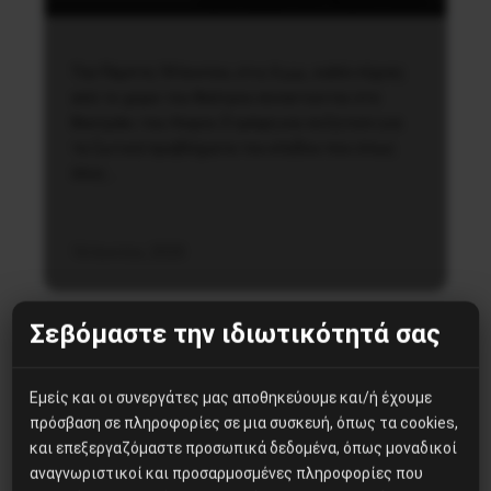
Την Πέμπτη 18 Ιουνίου, στις 6 μ.μ., καλλιτέχνες
από το χώρο του θεάτρου συναντώνται στο
θεατράκι του Λόφου Στρέφη και συζητούν για
τα ζωτικά προβλήματα του κλάδου που όπως
όλος…
16 Ιουνίου, 2020
Σεβόμαστε την ιδιωτικότητά σας
Εμείς και οι συνεργάτες μας αποθηκεύουμε και/ή έχουμε
πρόσβαση σε πληροφορίες σε μια συσκευή, όπως τα cookies,
και επεξεργαζόμαστε προσωπικά δεδομένα, όπως μοναδικοί
Δημοφιλή Άρθρα
αναγνωριστικοί και προσαρμοσμένες πληροφορίες που