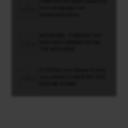
CERN: Ένα νέο βαρύ σωματίδιο
στον αστερισμό των
μικροσωματιδίων
ΑΡΓΕΝΤΙΝΗ , ΣΥΝΕΔΡΙΟ ΤΟΥ
ΕΡΓΑΤΙΚΟΥ ΚΙΝΗΜΑΤΟΣ ΚΑΙ
ΤΗΣ ΑΡΙΣΤΕΡΑΣ
O ΣYPIZA τους έδωσε τη νίκη
στις κάλπες O ΛAOΣ ΘA TOYΣ
PIΞEI ME AΓΩNEΣ