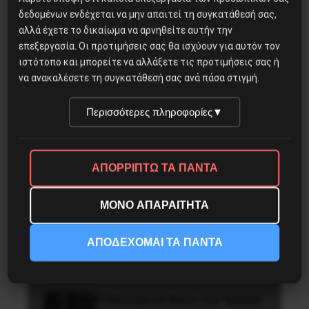
θετικοί στον Κορονοϊό
δεδομένων ενδέχεται να μην απαιτεί τη συγκατάθεσή σας,
αλλά έχετε το δικαίωμα να αρνηθείτε αυτήν την
επεξεργασία. Οι προτιμήσεις σας θα ισχύουν για αυτόν τον
Η Eπανάσταση της 19 Ιουλίου
ιστότοπο και μπορείτε να αλλάξετε τις προτιμήσεις σας ή
1936 στην Iσπανία
να ανακαλέσετε τη συγκατάθεσή σας ανά πάσα στιγμή.
Περισσότερες πληροφορίες
▼
ΤΑ ΘΟΛΩΜΕΝΑ ΠΡΟΣΩΠΑ
ΑΠΟΡΡΙΠΤΩ ΤΑ ΠΑΝΤΑ
ΜΟΝΟ ΑΠΑΡΑΙΤΗΤΑ
Βίλχελμ Λίμπκνεχτ: από τα
οδοφράγματα στην οικοδόμηση
ΑΠΟΔΕΧΟΜΑΙ ΤΑ ΠΑΝΤΑ
του εργατικού κόμματος
Η Μπουρκίνα Φάσο του Τραορέ