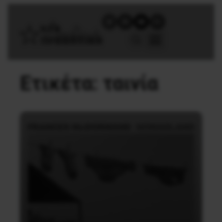
Ετικέτα:
ταινία