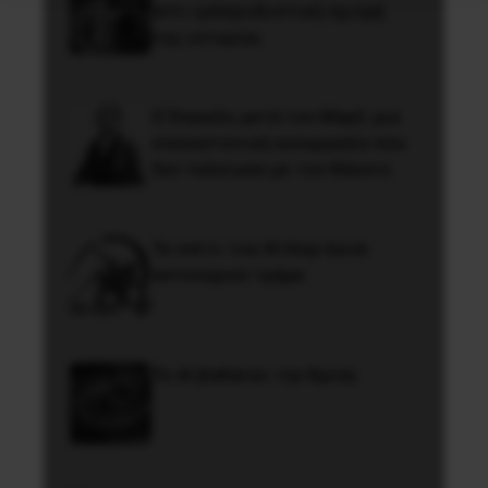
αντι-ιμπεριαλιστική σχισμή
της ιστορίας
Ο Ένγκελς μετά τον Μαρξ: μια
επαναστατική συνεργασία που
δεν τελείωσε με τον θάνατο
Το σπίτι του Χίτλερ έγινε
αστυνομικό τμήμα
Το ΑΙ βαθαίνει την Κρίση