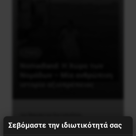
Τέχνη
Nomadland: Η Χώρα των
Νομάδων – Μία ανθρώπινη
ιστορία αξιοπρέπειας
της Μαργαρίτας Κουτσανέλλου
Σεβόμαστε την ιδιωτικότητά σας