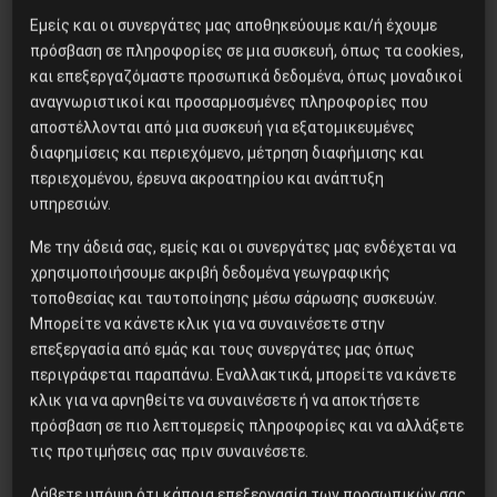
11 Ιανουαρίου, 2021
Εμείς και οι συνεργάτες μας αποθηκεύουμε και/ή έχουμε
πρόσβαση σε πληροφορίες σε μια συσκευή, όπως τα cookies,
και επεξεργαζόμαστε προσωπικά δεδομένα, όπως μοναδικοί
αναγνωριστικοί και προσαρμοσμένες πληροφορίες που
αποστέλλονται από μια συσκευή για εξατομικευμένες
διαφημίσεις και περιεχόμενο, μέτρηση διαφήμισης και
περιεχομένου, έρευνα ακροατηρίου και ανάπτυξη
Δημοφιλή Άρθρα
υπηρεσιών.
Με την άδειά σας, εμείς και οι συνεργάτες μας ενδέχεται να
Βλαντίμιρ Τριανταφίλοφ: ο
χρησιμοποιήσουμε ακριβή δεδομένα γεωγραφικής
Ελληνοπόντιος στρατιωτικός
τοποθεσίας και ταυτοποίησης μέσω σάρωσης συσκευών.
εγκέφαλος του Κόκκινου
Μπορείτε να κάνετε κλικ για να συναινέσετε στην
Στρατού
επεξεργασία από εμάς και τους συνεργάτες μας όπως
περιγράφεται παραπάνω. Εναλλακτικά, μπορείτε να κάνετε
κλικ για να αρνηθείτε να συναινέσετε ή να αποκτήσετε
Στρατόπεδο Χατζηπεντή στο
πρόσβαση σε πιο λεπτομερείς πληροφορίες και να αλλάξετε
τις προτιμήσεις σας πριν συναινέσετε.
Κουφόβουνο Έβρου:Μόνο σε
μια μονάδα οι 30 στους 60 είναι
Λάβετε υπόψη ότι κάποια επεξεργασία των προσωπικών σας