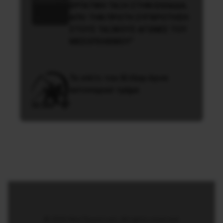
ΕΡΓΑΤΙΚΗ ΤΑΞΗ ΣΤΗΝ ΕΛΛΑΔΑ.
ΑΠΟ ΤΗΝ ΠΡΩΤΗ ΣΥΓΚΡΟΤΗΣΗ
ΣΤΟΥΣ ΤΑΞΙΚΟΥΣ ΑΓΩΝΕΣ ΤΟΥ
ΜΕΣΟΠΟΛΕΜΟΥ”
Το σπίτι του Χίτλερ έγινε
αστυνομικό τμήμα
© 2026 Νέα Προοπτική. All rights reserved.