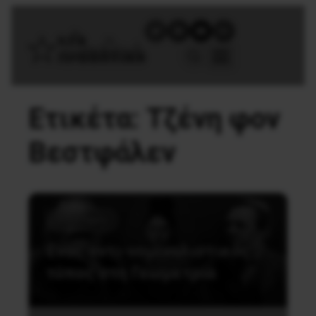
Ετικέτα:
Τζένη φον
Βεστφάλεν
Επιστήμες
Ένας αντι-νομιναλιστικός
τύπος στη Γεωμετρία