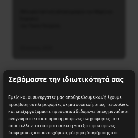
(Μια φανταστική αλληλογραφία των Μαρξ και
Ένγκελς)
του Τάσου Πατρώνη
22 Ιουλίου, 2020
Σεβόμαστε την ιδιωτικότητά σας
Εμείς και οι συνεργάτες μας αποθηκεύουμε και/ή έχουμε
Δημοφιλή Άρθρα
πρόσβαση σε πληροφορίες σε μια συσκευή, όπως τα cookies,
και επεξεργαζόμαστε προσωπικά δεδομένα, όπως μοναδικοί
αναγνωριστικοί και προσαρμοσμένες πληροφορίες που
Η Eπανάσταση της 19 Ιουλίου
αποστέλλονται από μια συσκευή για εξατομικευμένες
1936 στην Iσπανία
διαφημίσεις και περιεχόμενο, μέτρηση διαφήμισης και