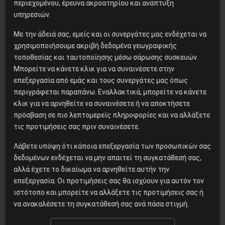
περιεχομένου, έρευνα ακροατηρίου και ανάπτυξη
υπηρεσιών.
Η Μπουρκίνα Φάσο του Τραορέ
Με την άδειά σας, εμείς και οι συνεργάτες μας ενδέχεται να
αντι-ιμπεριαλιστική σχισμή
χρησιμοποιήσουμε ακριβή δεδομένα γεωγραφικής
της ιστορίας
τοποθεσίας και ταυτοποίησης μέσω σάρωσης συσκευών.
Μπορείτε να κάνετε κλικ για να συναινέσετε στην
επεξεργασία από εμάς και τους συνεργάτες μας όπως
Besa, το νέο πολιτικό
περιγράφεται παραπάνω. Εναλλακτικά, μπορείτε να κάνετε
μανιφέστο του Ράμα
κλικ για να αρνηθείτε να συναινέσετε ή να αποκτήσετε
πρόσβαση σε πιο λεπτομερείς πληροφορίες και να αλλάξετε
τις προτιμήσεις σας πριν συναινέσετε.
Λάβετε υπόψη ότι κάποια επεξεργασία των προσωπικών σας
Το ΑΙ βαθαίνει την Κρίση
δεδομένων ενδέχεται να μην απαιτεί τη συγκατάθεσή σας,
αλλά έχετε το δικαίωμα να αρνηθείτε αυτήν την
επεξεργασία. Οι προτιμήσεις σας θα ισχύουν για αυτόν τον
ιστότοπο και μπορείτε να αλλάξετε τις προτιμήσεις σας ή
να ανακαλέσετε τη συγκατάθεσή σας ανά πάσα στιγμή.
Η Φινλανδία στο ρυθμό του
πολέμου