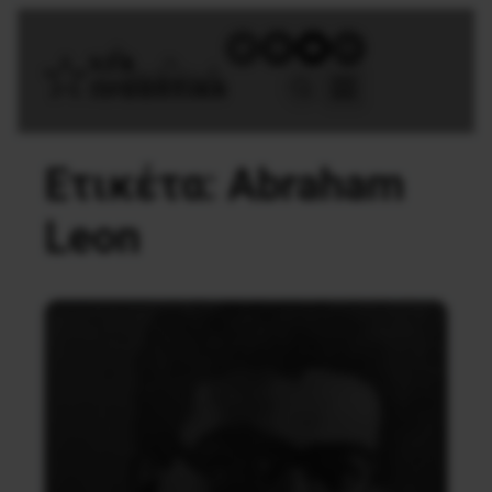
Ετικέτα:
Abraham
Leon