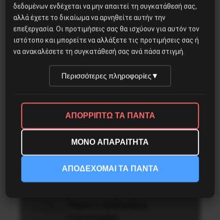
δεδομένων ενδέχεται να μην απαιτεί τη συγκατάθεσή σας,
αλλά έχετε το δικαίωμα να αρνηθείτε αυτήν την
Η Eπανάσταση της 19 Ιουλίου
επεξεργασία. Οι προτιμήσεις σας θα ισχύουν για αυτόν τον
1936 στην Iσπανία
ιστότοπο και μπορείτε να αλλάξετε τις προτιμήσεις σας ή
να ανακαλέσετε τη συγκατάθεσή σας ανά πάσα στιγμή.
Περισσότερες πληροφορίες
▼
Οδύσσεια του Νόλαν: Μύθος,
μνήμη και ταξική εξουσία
ΑΠΟΡΡΙΠΤΩ ΤΑ ΠΑΝΤΑ
Για να τελειώνουμε με τις
ΜΟΝΟ ΑΠΑΡΑΙΤΗΤΑ
“υγρές αγορές” της μουσικής
ΑΠΟΔΕΧΟΜΑΙ ΤΑ ΠΑΝΤΑ
Διδάκτορας μαθηματικών στο
Παρίσι ο Αλέξανδρος
Γιωτόπουλος