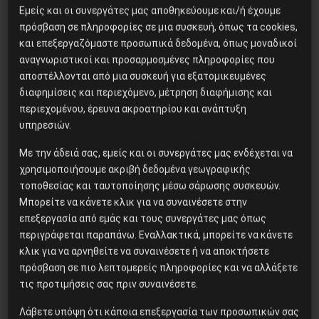
Εμείς και οι συνεργάτες μας αποθηκεύουμε και/ή έχουμε
πρόσβαση σε πληροφορίες σε μια συσκευή, όπως τα cookies,
και επεξεργαζόμαστε προσωπικά δεδομένα, όπως μοναδικοί
αναγνωριστικοί και προσαρμοσμένες πληροφορίες που
αποστέλλονται από μια συσκευή για εξατομικευμένες
διαφημίσεις και περιεχόμενο, μέτρηση διαφήμισης και
περιεχομένου, έρευνα ακροατηρίου και ανάπτυξη
υπηρεσιών.
Δημοφιλή Άρθρα
Με την άδειά σας, εμείς και οι συνεργάτες μας ενδέχεται να
Βλαντίμιρ Τριανταφίλοφ: ο
χρησιμοποιήσουμε ακριβή δεδομένα γεωγραφικής
Ελληνοπόντιος στρατιωτικός
τοποθεσίας και ταυτοποίησης μέσω σάρωσης συσκευών.
εγκέφαλος του Κόκκινου
Μπορείτε να κάνετε κλικ για να συναινέσετε στην
Στρατού
επεξεργασία από εμάς και τους συνεργάτες μας όπως
περιγράφεται παραπάνω. Εναλλακτικά, μπορείτε να κάνετε
κλικ για να αρνηθείτε να συναινέσετε ή να αποκτήσετε
πρόσβαση σε πιο λεπτομερείς πληροφορίες και να αλλάξετε
Χωρίς Νεολαία δεν υπάρχει
τις προτιμήσεις σας πριν συναινέσετε.
Αλβανία
Λάβετε υπόψη ότι κάποια επεξεργασία των προσωπικών σας