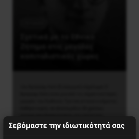
Ιστορικά
Σχετικά με το Εθνικό
Ζήτημα στις μεγάλες
καπιταλιστικές χώρες
του Άμπρααμ Λεόν [Εισαγωγικό σημείωμα: Ο
Άμπρααμ Λεόν είναι μια από τις σημαντικότερες
μορφές του διεθνούς Τροτσκιστικού κινήματος.
Χάθηκε νωρίς, σε ηλικία μόλις 26 χρόνων,
ύστερα από βασανιστήρια, στο ναζιστικό…
Σεβόμαστε την ιδιωτικότητά σας
22 Μαΐου, 2020