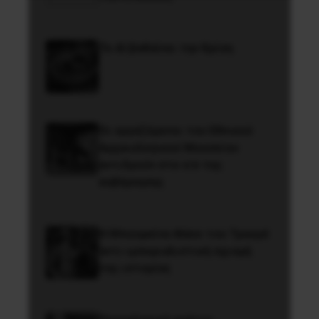
Το ΑΙ βαθαίνει την Κρίση
Οι εργαζόμενοι του Εθνικού
Αρχαιολογικού Μουσείου
αντιδρούν στο ν/σ της
κυβέρνησης
Η Μπουρκίνα Φάσο του Τραορέ
αντι-ιμπεριαλιστική σχισμή
της ιστορίας