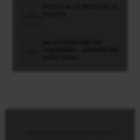
Μπίζνες με τον θάνατο και τον
κορονοϊό
NA AΠOTPEΨOYME THN
YΓEIONOMIKH – ANΘPΩΠIΣTIKH
KATAΣTPOΦH
© 2026 Νέα Προοπτική. All rights reserved.