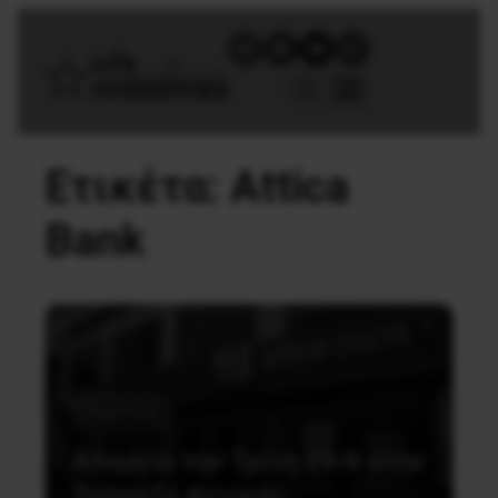
Ετικέτα:
Attica
Bank
Εργατικά
Απεργία την Τρίτη 29/6 στην
Τράπεζα Αττικής