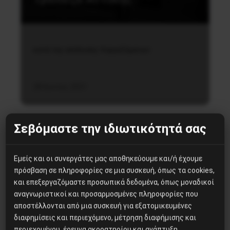
κατά της απόλυσης 4 εργαζόμενων
28 Ιουνίου, 2021
Σεβόμαστε την ιδιωτικότητά σας
Εμείς και οι συνεργάτες μας αποθηκεύουμε και/ή έχουμε
πρόσβαση σε πληροφορίες σε μια συσκευή, όπως τα cookies,
Δημοφιλή Άρθρα
και επεξεργαζόμαστε προσωπικά δεδομένα, όπως μοναδικοί
αναγνωριστικοί και προσαρμοσμένες πληροφορίες που
αποστέλλονται από μια συσκευή για εξατομικευμένες
H δολοφονία του Ιρανού
διαφημίσεις και περιεχόμενο, μέτρηση διαφήμισης και
επιστήμονα Μοχσέν
περιεχομένου, έρευνα ακροατηρίου και ανάπτυξη