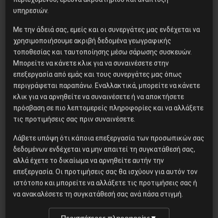
Φαχριζαντέ
υπηρεσιών.
Με την άδειά σας, εμείς και οι συνεργάτες μας ενδέχεται να
CERN: Ένα νέο βαρύ σωματίδιο
χρησιμοποιήσουμε ακριβή δεδομένα γεωγραφικής
στον αστερισμό των
τοποθεσίας και ταυτοποίησης μέσω σάρωσης συσκευών.
μικροσωματιδίων
Μπορείτε να κάνετε κλικ για να συναινέσετε στην
επεξεργασία από εμάς και τους συνεργάτες μας όπως
περιγράφεται παραπάνω. Εναλλακτικά, μπορείτε να κάνετε
κλικ για να αρνηθείτε να συναινέσετε ή να αποκτήσετε
Η Eπανάσταση της 19 Ιουλίου
πρόσβαση σε πιο λεπτομερείς πληροφορίες και να αλλάξετε
1936 στην Iσπανία
τις προτιμήσεις σας πριν συναινέσετε.
Λάβετε υπόψη ότι κάποια επεξεργασία των προσωπικών σας
δεδομένων ενδέχεται να μην απαιτεί τη συγκατάθεσή σας,
Το φασιστικό πραξικόπημα του
αλλά έχετε το δικαίωμα να αρνηθείτε αυτήν την
ΝΑΤΟ και η εργατική αντίσταση
επεξεργασία. Οι προτιμήσεις σας θα ισχύουν για αυτόν τον
στο Ντονμπάς
ιστότοπο και μπορείτε να αλλάξετε τις προτιμήσεις σας ή
να ανακαλέσετε τη συγκατάθεσή σας ανά πάσα στιγμή.
ΑΡΓΕΝΤΙΝΗ , ΣΥΝΕΔΡΙΟ ΤΟΥ