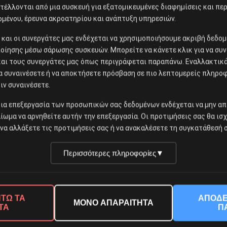
έλλονται από μια συσκευή για εξατομικευμένες διαφημίσεις και περ
ομένου, έρευνα ακροατηρίου και ανάπτυξη υπηρεσιών.
ίς και οι συνεργάτες μας ενδέχεται να χρησιμοποιήσουμε ακριβή δεδ
οίησης μέσω σάρωσης συσκευών. Μπορείτε να κάνετε κλικ για να συν
και τους συνεργάτες μας όπως περιγράφεται παραπάνω. Εναλλακτικά,
να συναινέσετε ή να αποκτήσετε πρόσβαση σε πιο λεπτομερείς πληρο
ιν συναινέσετε.
ια επεξεργασία των προσωπικών σας δεδομένων ενδέχεται να μην απ
αίωμα να αρνηθείτε αυτήν την επεξεργασία. Οι προτιμήσεις σας θα ισ
να αλλάξετε τις προτιμήσεις σας ή να ανακαλέσετε τη συγκατάθεσή σ
Περισσότερες πληροφορίες
▼
ΤΩ ΤΑ
ΑΠΟΔΕ
ΜΟΝΟ ΑΠΑΡΑΙΤΗΤΑ
ΤΑ
Π