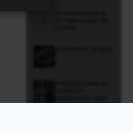
Για να τελειώνουμε με
τις “υγρές αγορές” της
μουσικής
Το ΑΙ βαθαίνει την Κρίση
Η Μπουρκίνα Φάσο του
Τραορέ αντι-
ιμπεριαλιστική σχισμή
της ιστορίας
Μαχόμενη Εργατική