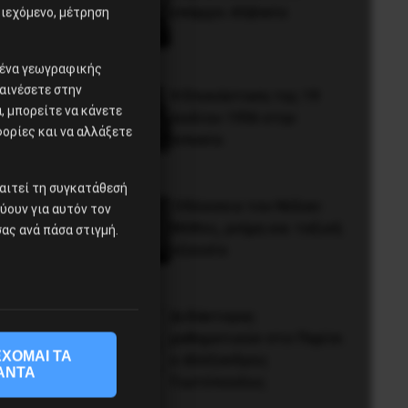
υπάρχει Αλβανία
ιεχόμενο, μέτρηση
ομένα γεωγραφικής
αινέσετε στην
Η Eπανάσταση της 19
 μπορείτε να κάνετε
Ιουλίου 1936 στην
φορίες και να αλλάξετε
Iσπανία
αιτεί τη συγκατάθεσή
Οδύσσεια του Νόλαν:
χύουν για αυτόν τον
Μύθος, μνήμη και ταξική
ας ανά πάσα στιγμή.
εξουσία
Διδάκτορας
μαθηματικών στο Παρίσι
ΧΟΜΑΙ ΤΑ
ο Αλέξανδρος
ΑΝΤΑ
Γιωτόπουλος