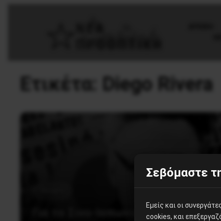
AΡΧΙΚΗ
Θ
Ετικέτα:
Diego Rivera
Σεβόμαστε τη
Θεωρία
Εμείς και οι συνεργάτ
Για το Σινο-Ιαπωνικό Πόλεμο
cookies, και επεξεργα