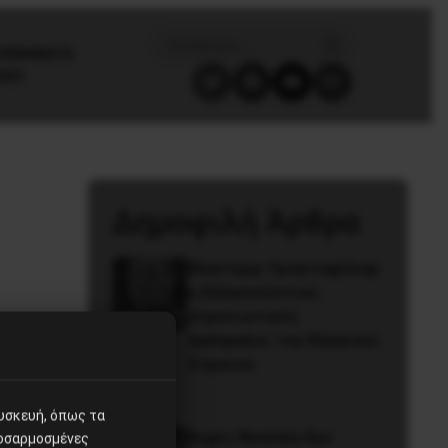
/ΚΙΝΗΜΑΤΑ
GES
Δημοφιλή Άρθρα
Βλαντίμιρ Τριανταφίλοφ:
ο Ελληνοπόντιος
στρατιωτικός
εγκέφαλος του Κόκκινου
Στρατού
συσκευή, όπως τα
Χωρίς Νεολαία δεν
ροσαρμοσμένες