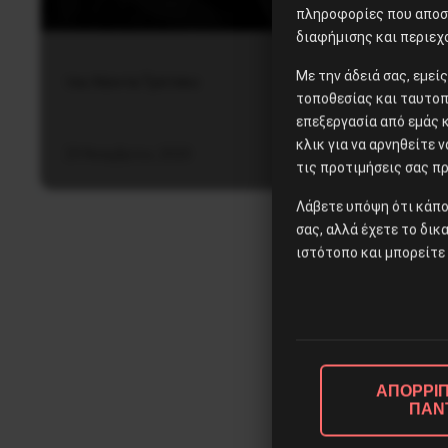
πληροφορίες που αποστ
διαφήμισης και περιεχ
Με την άδειά σας, εμε
του Λέοντα Τρότσκυ
τοποθεσίας και ταυτοπ
επεξεργασία από εμάς 
κλικ για να αρνηθείτε 
29 Νοεμβρίου, 2020
τις προτιμήσεις σας πρ
Λάβετε υπόψη ότι κάπο
σας, αλλά έχετε το δικ
ιστότοπο και μπορείτε 
ΑΠΟΡΡΙΠ
ΠΑΝ