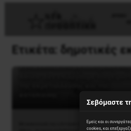
AΡΧΙΚΗ
Θ
Ετικέτα:
δημοτικές ε
Πολιτική
Aντικαπιταλιστική Ανατροπή στη
Αθήνα: Δεν επιλέγουμε διαχειρισ
της εκμετάλλευσης και της
καταπίεσης
Σεβόμαστε τη
Εμείς και οι συνεργάτ
Με ανακοίνωσή της η Αντικαπιταλιστική Ανατροπή στην
cookies, και επεξεργα
Αθήνα – Ανταρσία σε Κυβέρνηση – ΕΕ – ΚΕΦΑΛΑΙΟ, που