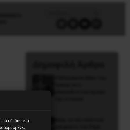
/ΚΙΝΗΜΑΤΑ
GES
Δημοφιλή Άρθρα
Η Μπουρκίνα Φάσο του
Τραορέ αντι-
ιμπεριαλιστική σχισμή
της ιστορίας
Besa, το νέο πολιτικό
συσκευή, όπως τα
μανιφέστο του Ράμα
ροσαρμοσμένες