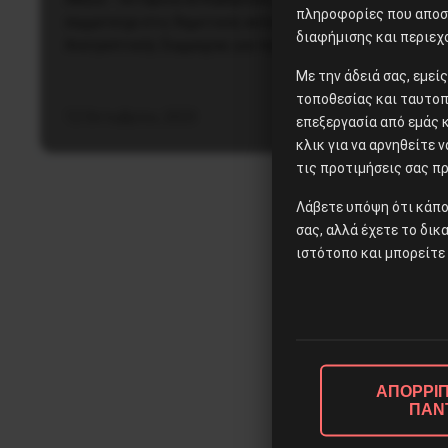
πληροφορίες που αποστ
συμμετείχε στις δημοτικές εκλογές με το σχήμα της
διαφήμισης και περιεχ
Ανατρεπτικής Συμμαχίας για την Αθήνα,…
Με την άδειά σας, εμε
τοποθεσίας και ταυτοπ
12 Οκτωβρίου, 2023
επεξεργασία από εμάς 
κλικ για να αρνηθείτε 
τις προτιμήσεις σας πρ
Λάβετε υπόψη ότι κάπο
σας, αλλά έχετε το δικ
ιστότοπο και μπορείτε 
ΑΠΟΡΡΙΠ
ΠΑΝ