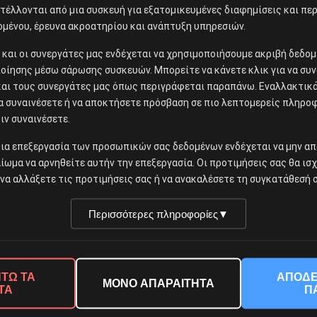
έλλονται από μια συσκευή για εξατομικευμένες διαφημίσεις και περ
ομένου, έρευνα ακροατηρίου και ανάπτυξη υπηρεσιών.
ίς και οι συνεργάτες μας ενδέχεται να χρησιμοποιήσουμε ακριβή δεδ
οίησης μέσω σάρωσης συσκευών. Μπορείτε να κάνετε κλικ για να συν
και τους συνεργάτες μας όπως περιγράφεται παραπάνω. Εναλλακτικά,
να συναινέσετε ή να αποκτήσετε πρόσβαση σε πιο λεπτομερείς πληρο
ιν συναινέσετε.
ια επεξεργασία των προσωπικών σας δεδομένων ενδέχεται να μην απ
αίωμα να αρνηθείτε αυτήν την επεξεργασία. Οι προτιμήσεις σας θα ισ
να αλλάξετε τις προτιμήσεις σας ή να ανακαλέσετε τη συγκατάθεσή σ
Περισσότερες πληροφορίες
▼
ΤΩ ΤΑ
ΑΠΟΔΕ
ΜΟΝΟ ΑΠΑΡΑΙΤΗΤΑ
ΤΑ
Π