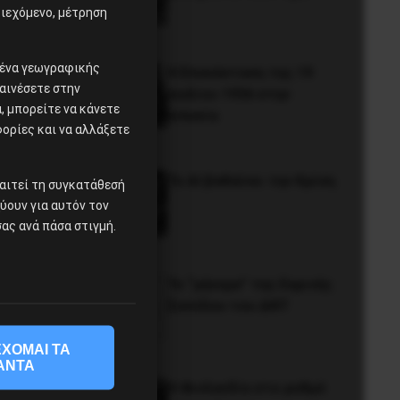
ιεχόμενο, μέτρηση
ομένα γεωγραφικής
Η Eπανάσταση της 19
αινέσετε στην
Ιουλίου 1936 στην
 μπορείτε να κάνετε
Iσπανία
φορίες και να αλλάξετε
Το ΑΙ βαθαίνει την Κρίση
αιτεί τη συγκατάθεσή
χύουν για αυτόν τον
ας ανά πάσα στιγμή.
Το “μήνυμα” της Εαρινής
Συνόδου του ΔΝΤ
ΧΟΜΑΙ ΤΑ
ΑΝΤΑ
Η Φινλανδία στο ρυθμό