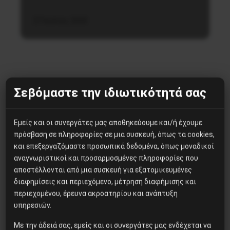
27 Ιουλίου, 2020
Σεβόμαστε την ιδιωτικότητά σας
Δημοφιλή Άρθρα
Εμείς και οι συνεργάτες μας αποθηκεύουμε και/ή έχουμε
πρόσβαση σε πληροφορίες σε μια συσκευή, όπως τα cookies,
H δολοφονία του Ιρανού
και επεξεργαζόμαστε προσωπικά δεδομένα, όπως μοναδικοί
επιστήμονα Μοχσέν
αναγνωριστικοί και προσαρμοσμένες πληροφορίες που
Φαχριζαντέ
αποστέλλονται από μια συσκευή για εξατομικευμένες
διαφημίσεις και περιεχόμενο, μέτρηση διαφήμισης και
περιεχομένου, έρευνα ακροατηρίου και ανάπτυξη
ΑΡΓΕΝΤΙΝΗ , ΣΥΝΕΔΡΙΟ ΤΟΥ
υπηρεσιών.
ΕΡΓΑΤΙΚΟΥ ΚΙΝΗΜΑΤΟΣ ΚΑΙ
Με την άδειά σας, εμείς και οι συνεργάτες μας ενδέχεται να
ΤΗΣ ΑΡΙΣΤΕΡΑΣ