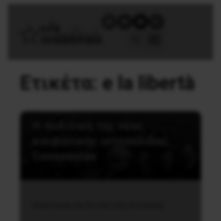
Ετικέτα:
e la libertà
Διεθνή
Η πολιτική της νέας
κουβανικής ιστοσελίδας
Comunistas
Ανακοίνωση της Συντακτικής Επιτροπής