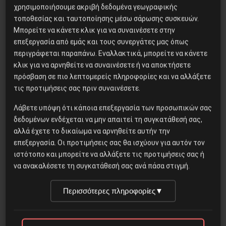
χρησιμοποιήσουμε ακριβή δεδομένα γεωγραφικής
τοποθεσίας και ταυτοποίησης μέσω σάρωσης συσκευών.
Μπορείτε να κάνετε κλικ για να συναινέσετε στην
Το φασιστικό πραξικόπημα του
επεξεργασία από εμάς και τους συνεργάτες μας όπως
ΝΑΤΟ και η εργατική αντίσταση
περιγράφεται παραπάνω. Εναλλακτικά, μπορείτε να κάνετε
στο Ντονμπάς
κλικ για να αρνηθείτε να συναινέσετε ή να αποκτήσετε
πρόσβαση σε πιο λεπτομερείς πληροφορίες και να αλλάξετε
τις προτιμήσεις σας πριν συναινέσετε.
CERN: Ένα νέο βαρύ σωματίδιο
Λάβετε υπόψη ότι κάποια επεξεργασία των προσωπικών σας
στον αστερισμό των
δεδομένων ενδέχεται να μην απαιτεί τη συγκατάθεσή σας,
μικροσωματιδίων
αλλά έχετε το δικαίωμα να αρνηθείτε αυτήν την
επεξεργασία. Οι προτιμήσεις σας θα ισχύουν για αυτόν τον
ιστότοπο και μπορείτε να αλλάξετε τις προτιμήσεις σας ή
NA AΠOTPEΨOYME THN
να ανακαλέσετε τη συγκατάθεσή σας ανά πάσα στιγμή.
YΓEIONOMIKH – ANΘPΩΠIΣTIKH
KATAΣTPOΦH
Περισσότερες πληροφορίες
▼
Η ΚΟΜΙΝΤΕΡΝ ΚΑΙ Η ΠΑΛΗ ΓΙΑ