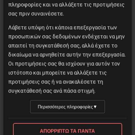
πληροφορίες και να αλλάξετε τις προτιμήσεις
σας πριν συναινέσετε.
Προηγούμενο:
“Επανεκκίνηση της οικονομίας”
Λάβετε υπόψη ότι κάποια επεξεργασία των
και… social unrest
Επόμενο:
Εκπαιδευτικοί στις Φυλακές:
προσωπικών σας δεδομένων ενδέχεται να μην
Αποσυμφόρηση Τώρα!
απαιτεί τη συγκατάθεσή σας, αλλά έχετε το
δικαίωμα να αρνηθείτε αυτήν την επεξεργασία.
Δημοφιλή Άρθρα
Οι προτιμήσεις σας θα ισχύουν για αυτόν τον
ιστότοπο και μπορείτε να αλλάξετε τις
προτιμήσεις σας ή να ανακαλέσετε τη
συγκατάθεσή σας ανά πάσα στιγμή.
Περισσότερες πληροφορίες
▼
ΑΠΟΡΡΙΠΤΩ ΤΑ ΠΑΝΤΑ