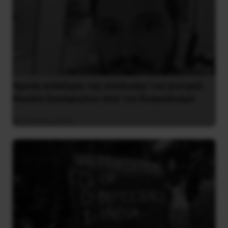
Άμεση ανάκληση της απόλυσης του γιατρού
Νικόλα Σκούφογλου από τον Ευαγγελισμό
29 Ιουνίου 2022