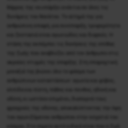
θάρρος της να υπάρξει ενάντια σε όλες τις
δυνάμεις του θανάτου. Το αίτημά της για
ανθρώπινη επαφή, για συνύπαρξη, τρυφερότητα
και ζεστασιά είναι αγωνιώδες και διαρκές. Η
στάση της εκπέμπει τις δονήσεις της σπίθας
της ζωής που αναβλύζει από τον άνθρωπο στις
ακραίες στιγμές της ύπαρξης. Στη σπαραχτική
μοναξιά της βιώνει όλο το φάσμα των
ανθρώπινων καταστάσεων: αγωνία και φόβος,
ελπίδα και πίστη, πάθος και πενθος, ηδονή και
οδύνη, κι ωστόσο επιμένει, διαπερνά τους
φραγμούς της οδύνης, αποκαλύπτοντας την όψη
του αγωνιζόμενου ανθρώπου στην εσχατιά του
κόσμου. Στο σημείο αυτό ειδικά είναι που η ζωή