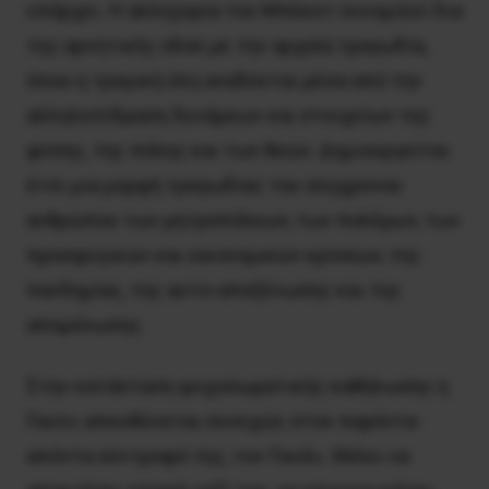
υπάρχει. Η αλληγορία του Μπέκετ συνομιλεί δια
της αρνητικής οδού με την αρχαία τραγωδία,
όπου η τραγική ύλη αναδύεται μέσα από την
αλληλεπίδραση δυνάμεων και στοιχείων της
φύσης, της πόλης και των θεών. Δημιουργείται
έτσι μια μορφή τραγωδίας του σύγχρονου
ανθρώπου των μητροπόλεων, των πολέμων, των
προσφυγικών και οικονομικών κρίσεων, της
πανδημίας, της αυτο-αποξένωσης και της
απομόνωσης.
Στην κατάσταση ψυχοσωματικής καθήλωσης η
Γουίνι απευθύνεται συνεχώς στον παρόντα-
απόντα σύντροφό της, τον Γουίλι. Θέλει να