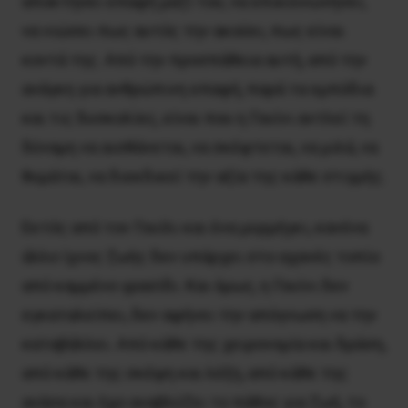
αποκτήσει επαφή μαζί του, να επικοινωνήσει,
να νιώσει πως αυτός την ακούει, πως είναι
κοντά της. Από την προσπάθεια αυτή, από την
ανάγκη για ανθρώπινη επαφή, παρά τα εμπόδια
και τις δυσκολίες, είναι που η Γουίνι αντλεί τη
δύναμη να αισθάνεται, να σκέφτεται, να μιλά, να
θυμάται, να διεκδικεί την αξία της κάθε στιγμής.
Εκτός από τον Γουίλι και ένα μυρμήγκι, κανένα
άλλο ίχνος ζωής δεν υπάρχει στο αχανές τοπίο
από καμμένο γρασίδι. Και όμως, η Γουίνι δεν
εγκαταλείπει, δεν αφήνει την απόγνωση να την
καταβάλλει. Από κάθε της χειρονομία και δράση,
από κάθε της σκέψη και λέξη, από κάθε της
ανάσα και ήχο αναβλύζει το πάθος για ζωή, το