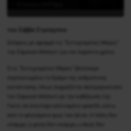
18 Απριλίου, 2020
Τέχνη
του Σάββα Στρούμπου
Σκέψεις με αφορμή τις “Ευτυχισμένες Μέρες”
του Σάμουελ Μπέκετ για τον παρόντα χρόνο.
Στις “Ευτυχισμένες Μέρες” βλέπουμε
συμπυκνωμένο το δράμα της ανθρώπινης
κατάστασης, όπως εκφράζεται αλληγορικά από
τον Σάμουελ Μπέκετ με την καθήλωση της
Γουϊνι σε ένα λόφο από καμένο γρασίδι, κάτω
από το φλεγόμενο φως του ήλιου. Η πόλη δεν
υπάρχει, η φύση δεν υπάρχει, ο θεός δεν