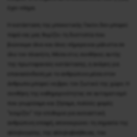
έχει νόημα.
Η κατάσταση της μπεκετικής Γουίνι δεν μπορεί
παρά νας μας θυμίζει τη δυστοπία που
βιώνουμε όλοι και όλες σήμερα και μάλιστα σε
όλο τον πλανήτη. Μέσα στις συνθήκες αυτής
της πρωτοφανούς κατάστασης, η ανάγκη για
επανασύνδεση με το ανθρώπινο μέσα στον
άνθρωπο μπορεί να βρει τον ζωτικό της χώρο. Η
συνθήκη της καθημερινότητας σε αυτοματισμό
που γνωρίσαμε και ζήσαμε, πολλές φορές
“κοιμίζει” την επιθυμια για ουσιαστική
ανθρώπινη επαφή, απονεκρώνει τη σημασία της
αλληλεγγύης, της αλληλοβοήθειας, του