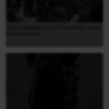
Ινδία: η Δημοκρατία των Κατσαρίδων – άοπλη
αλλά επικίνδυνη
31 Ιουλίου 2026