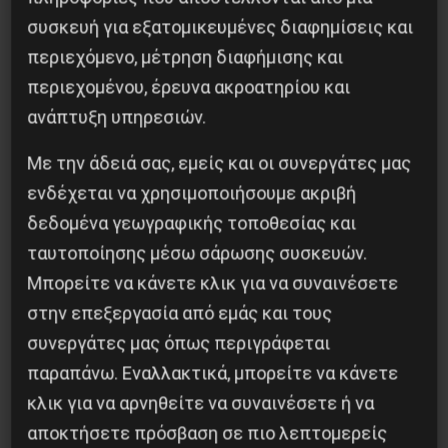
Η δύναμη της σκέψης μας, η κριτική μας στάση,
συσκευή για εξατομικευμένες διαφημίσεις και
η ανάγκη επικοινωνίας με τους συνανθρώπους
περιεχόμενο, μέτρηση διαφήμισης και
μας, η δύναμη της αλληλεγγύης και της
περιεχομένου, έρευνα ακροατηρίου και
αλληλοβοήθειας, η διεκδίκηση των αιτημάτων
ανάπτυξη υπηρεσιών.
της ίδιας της ζωής, δεν μπορούν να
Με την άδειά σας, εμείς και οι συνεργάτες μας
αυτοπεριοριστούν. Ας προετοιμαστούμε, ώστε
ενδέχεται να χρησιμοποιήσουμε ακριβή
η επόμενη μέρα από την πανδημία να μας βρει
δεδομένα γεωγραφικής τοποθεσίας και
αγωνιζόμενους, διεκδικητικούς,
ταυτοποίησης μέσω σάρωσης συσκευών.
συνειδητοποιημένους και αλληλέγγυους.
Μπορείτε να κάνετε κλικ για να συναινέσετε
στην επεξεργασία από εμάς και τους
συνεργάτες μας όπως περιγράφεται
παραπάνω. Εναλλακτικά, μπορείτε να κάνετε
Κοινοποίησε το:
κλικ για να αρνηθείτε να συναινέσετε ή να
αποκτήσετε πρόσβαση σε πιο λεπτομερείς