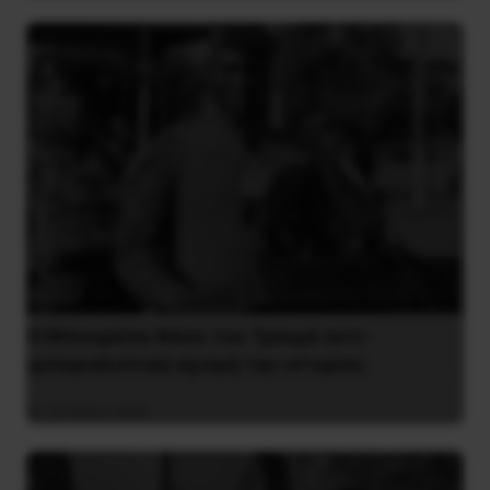
Η Μπουρκίνα Φάσο του Τραορέ αντι-
ιμπεριαλιστική σχισμή της ιστορίας
26 Μαΐου 2025