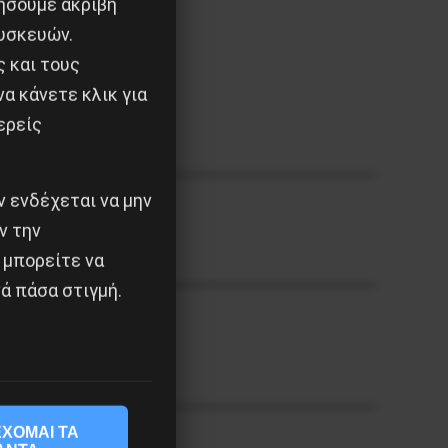
ιήσουμε ακριβή
υσκευών.
ς και τους
α κάνετε κλικ για
ερείς
 ενδέχεται να μην
ν την
 μπορείτε να
ά πάσα στιγμή.
ΧΟΜΑΙ ΤΑ