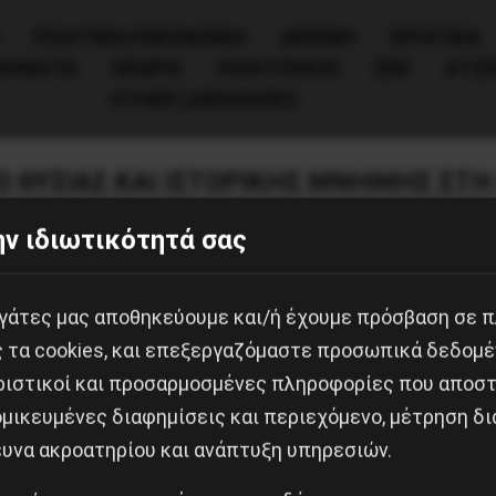
ΠΟΛΙΤΙΚΉ/ΟΙΚΟΝΟΜΊΑ
ΔΙΕΘΝΗ
ΕΡΓΑΤΙΚΑ
ΙΝΗΜΑΤΑ
ΘΕΩΡΙΑ
ΠΟΛΙΤΙΣΜΟΣ
ΕΕΚ
ΑΤΖ
OTHER LANGUAGES
Ο ΘΥΣΙΑΣ ΚΑΙ ΙΣΤΟΡΙΚΗΣ ΜΝΗΜΗΣ ΣΤ
ν ιδιωτικότητά σας
εργάτες μας αποθηκεύουμε και/ή έχουμε πρόσβαση σε 
μες από την ιστορία κι από το πολιτικό κλίμα της
ς τα cookies, και επεξεργαζόμαστε προσωπικά δεδομέ
την εξουσία και το Πασαμοντάνια.
ριστικοί και προσαρμοσμένες πληροφορίες που αποστ
μικευμένες διαφημίσεις και περιεχόμενο, μέτρηση δι
ευνα ακροατηρίου και ανάπτυξη υπηρεσιών.
της Μέλπως Αξιώτη. Ερμηνεύει η Ιωάννα Μπιλίρη