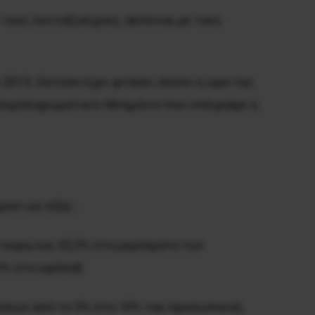
 τους συνταξιούχους, αλλά και με τους
2015. Ωστόσο έχει φτάσει πλέον η ώρα της
«συμπληρωματικό» Μνημόνιο που υπέγραψε η
ουν ως εξής :
 ευρώ και 32,5% στα μερίσματα των
20% στα εφάπαξ
σεων από το 5% στο 10% του προσωπικού,