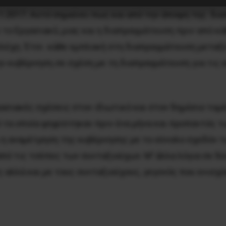
.1.2017. Αυτό σημαίνει πως και από την άποψη της 
 το Εργασιακό, μιας και η διαπραγμάτευση πριν από κά
ελέχη. Έτσι κάθε εμπλοκή στη διαπραγμάτευση μεταξύ
ην κυβέρνηση σε σχέση με τη διαπραγμάτευση για τις
γασιακές σχέσεις στον ιδιωτικό και στον δημόσιο το
 τα οποία ψηφίστηκαν πριν ένα μήνα και προπαντός 
ι η αναμέτρηση της κυβέρνησης με το σύνολο σχεδόν τ
από τις τσέπες των συνταξιούχων. Μ’ άλλα λόγια σε δ
αλλά και με τους συνταξιούχους, γεγονός που ενισχύ