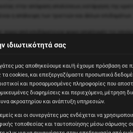
ουσίας στην απόφαση απολύσεων, κατάργηση της κρατ
 και η απάλειψη των τριετιών και άλλων επιδομάτων.
ατ. ευρώ από επιδόματα και φορο-απαλλαγές τις οποί
ν ιδιωτικότητά σας
η της πρώτης φάσης του εξορθολογισμού των ειδικών μ
βάνει τη μείωσή τους και της μεταρρύθμισή τους με τη
εργάτες μας αποθηκεύουμε και/ή έχουμε πρόσβαση σε 
ση των επιδομάτων και των μη μισθολογικών παροχών σε
ς τα cookies, και επεξεργαζόμαστε προσωπικά δεδομέ
αι ανθυγιεινή εργασία θα ευθυγραμμιστούν με την ευ
ριστικοί και προσαρμοσμένες πληροφορίες που αποστ
μικευμένες διαφημίσεις και περιεχόμενο, μέτρηση δι
 Ασφαλιστικό
ευνα ακροατηρίου και ανάπτυξη υπηρεσιών.
των μισθωτών οδηγεί στην επί τα χείρω αναθεώρηση
 εμείς και οι συνεργάτες μας ενδέχεται να χρησιμοπο
ικής τοποθεσίας και ταυτοποίησης μέσω σάρωσης σ
ε κλικ για να συναινέσετε στην επεξεργασία από εμά