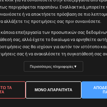
εισφορές τις οποίες θα εισπράξουν τα ασφαλιστικά τα
πως περιγράφεται παραπάνω. Εναλλακτικά, μπορείτε ν
 τους. Οι ασφαλιστικές εισφορές υπολογίζονται ως π
συναινέσετε ή να αποκτήσετε πρόσβαση σε πιο λεπτομ
αν μειώνονται οι αποδοχές, αυξάνονται όταν αυξάνον
α αλλάξετε τις προτιμήσεις σας πριν συναινέσετε.
 κάποια επεξεργασία των προσωπικών σας δεδομένων
ιστου ποσοστού επιτρεπόμενων ομαδικών απολύσε
άθεσή σας, αλλά έχετε το δικαίωμα να αρνηθείτε αυτή
ροτιμήσεις σας θα ισχύουν για αυτόν τον ιστότοπο και
νο σε τοπικό και συμβουλευτικό επίπεδο, ενώ το 
ιμήσεις σας ή να ανακαλέσετε τη συγκατάθεσή σας αν
κλαδικών συμβάσεων ενώ ο εθνικός κατώτατος μισθό
γικότητας της εργασίας. Την ίδια στιγμή η περικο
Περισσότερες πληροφορίες
▼
σουν τα εισοδήματα των μισθωτών εντείνοντας τη
ΤΩ ΤΑ
ΑΠΟΔΕ
ΜΟΝΟ ΑΠΑΡΑΙΤΗΤΑ
ροπές στην Πρόνοια και το Δημόσιο πρέπει να θεσπιστ
ΤΑ
Π
μικής και οικονομικής προσαρμογής από τους θεσμούς
ου για το νέο Ασφαλιστικό που ψηφίστηκε τον περασμ