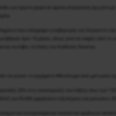
έλθει για πρώτη φορά σε άμεση σύγκρουση όχι μόνο με
ομέα.
νημόνιο που υπέγραψε η κυβέρνηση τον Αύγουστο του 
νήθηκαν πριν 10 μήνες, όπως γίνεται σαφές από το 
νου να λάβει τη δόση του διεθνούς δανείου.
έπει να γίνουν το ερχόμενο Φθινόπωρο ανά «μέτωπο» έχ
ρικοπές 20% στις επικουρικές συντάξεις άνω των 170
ΕΚΑΣ για 90.000 χαμηλόσυνταξιούχους και μείωσεις 
υ ελάχιστου επιτρεπόμενου ποσοστού ομαδικών απολύ