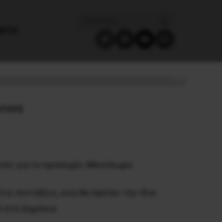
ΈΝΤΑ
ΩΤΟΥΣ
στές για το προσεχές Φθινόπωρο.
ις συντάξεις, ενώ θα πρέπει την ίδια
ί στο Δημόσιο.