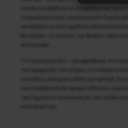
που θα καταβάλλουν οι επαγγελματίες από 1
το Εργασιακό είναι «συγκοινωνούν δοχείο» με
συνηθίζουν να λένε αρμόδια κυβερνητικά στ
θα αυξήσει τις πιέσεις των θεσμών πάνω στ
αντίστροφα.
* Η επικείμενη αντι – μεταρρύθμιση στις ερ
της εφαρμογής των μέτρων στο Ασφαλιστικό
συντάξεις, μερίσματα, ΕΚΑΣ και εφάπαξ. Έτσ
που η κυβέρνηση θα αφαιρεί 600 εκατ. ευρώ 
ταυτόχρονα σε σύγκρουση με τους μισθωτούς 
εσωτερικό της.