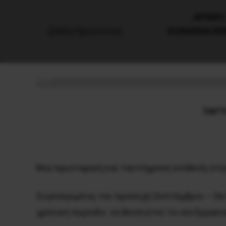
AΡΧΙΚΗ
ΚΟΙΝΩΝΙΑ/Κ
«ΘΕΡΜΟ ΦΘΙΝΟΠΩΡΟ» ΣΤΗΝΟ
27 Ιουνίου, 2016
Οικονομία
ΤΑΥΤ
Μια πρωτοφανή και ταυτόχρονη επίθεση στην
Συγκεκριμένα, τον προσεχή Σεπτέμβριο – Οκ
χρονική περίοδο να θεσπιστεί το νέο Εργασια