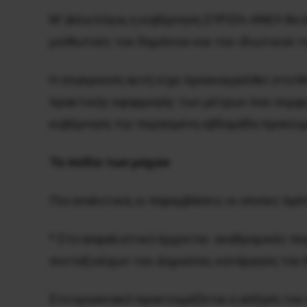
Μ’ άλλα λόγια, η κυβέρνηση ΣΥΡΙΖΑ-ΑΝΕΛ θα 
μισθωτούς του δημόσιου και του ιδιωτικού τ
Η σύγκρουση αυτή είχε προαναγγελθεί στο Μ
πρακτικής εφαρμογής των μέτρων που συμφω
κυβέρνηση την περασμένη εβδομάδα προκειμέ
Τα πεδία των μαχών
Πιο αναλυτικά, οι παρεμβάσεις οι οποίες πρ
* Στο ασφαλιστικό έρχονται αναδρομικές πε
συνταξιούχων του Δημοσίου, κατάργηση του 
Στο εργασιακό προετοιμάζεται η αύξηση το