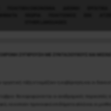
ΠΟΛΙΤΙΚΉ/ΟΙΚΟΝΟΜΊΑ
ΔΙΕΘΝΗ
ΕΡΓΑΤΙΚΑ
ΙΝΗΜΑΤΑ
ΘΕΩΡΙΑ
ΠΟΛΙΤΙΣΜΟΣ
ΕΕΚ
ΑΤΖ
OTHER LANGUAGES
ΥΝ ΚΥΒΕΡΝΗΣΗ – ΘΕΣΜΟΙ
ΟΧΡΟΝΗ ΣΥΓΚΡΟΥΣΗ ΜΕ ΣΥΝΤΑΞΙΟΥΧΟΥΣ ΚΑΙ ΜΙΣΘ
 εργατική τάξη ετοιμάζουν η κυβέρνηση και οι δανει
τώβριο θα κορυφώνονται οι αναδρομικές περικοπές στ
κό, να κοπούν προνοιακά επιδόματα αλλά και οι μισθο