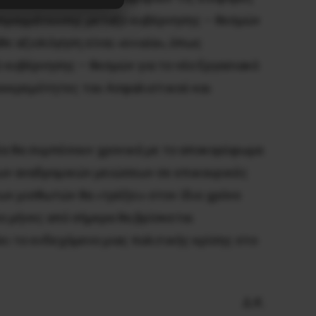
διαπραγμάτευσης μεταξύ κυβέρνησης – θεσμών
θε αξιολόγηση είναι «ενιαία», όπως
 κυβέρνησης – θεσμών για το νέο Εργασιακό
 εκκρεμότητες του Ασφαλιστικού και
μέα θα συμπέσουν χρονικά με το αποκορύφωμα
των αναδρομικών μειώσεων σε επικουρικές
ων μισθωτών θα «τρέξει» στον ίδιο χρόνο
ύο μήνες από σήμερα θα βρίσκεται
ει το ενδεχόμενο μιας πολιτικής κρίσης στο
Δ.Κ.