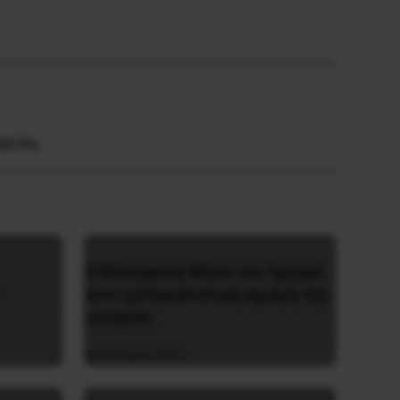
ηλίδη
Η Μπουρκίνα Φάσο του Τραορέ
αντι-ιμπεριαλιστική σχισμή της
ιστορίας
26 Μαΐου 2025