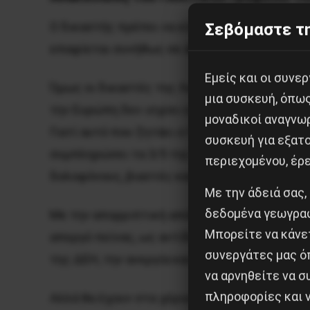
Ο δικαστής πρέπει να είναι αδέκαστος. Είναι
Σεβόμαστε τη
επαφίεται συνήθως σε άλλους, κατώτερους.
Εμείς και οι συν
Όμως οι δικαστές της Λαμίας και η κυβέρνησ
μια συσκευή, όπω
την Ευρώπη δεν ισχύει η θανατική ποινή- απο
μοναδικοί αναγνω
Γιατί αυτό που ζητάει ο Γιάννης Μιχαηλίδης,
συσκευή για εξατο
συμπληρώσει τα 3/5 της επιβληθείσας φυλάκισ
περιεχομένου, έρ
δολοφόνους, βιαστές και παιδοβιαστές φίλο
Με την άδειά σας,
δεδομένα γεωγραφ
Με την απορριπτική απόφαση της 28/7 οι δικ
Μπορείτε να κάνετ
απεργό πείνας, ως αντίδωρο στο ακροδεξιό τ
συνεργάτες μας ό
της ΔΕΗ, την ανεργία και την πολιτική και ηθ
να αρνηθείτε να 
πληροφορίες και ν
Αλλά θα έχουν στα χέρια τους το αίμα ενός α