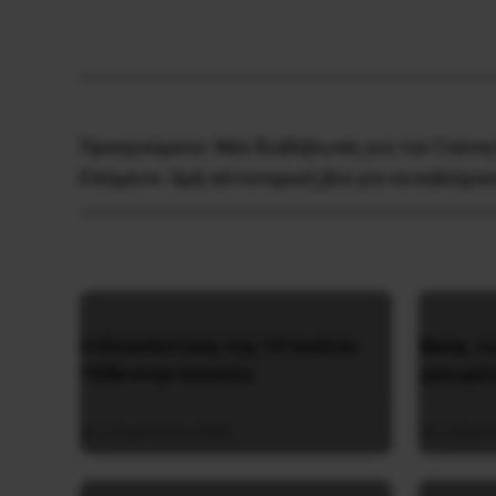
Προηγούμενο:
Νέα διαδήλωση για τον Γιάννη
Επόμενο:
Ωμή αστυνομική βία για να καλύψου
Η Eπανάσταση της 19 Ιουλίου
Besa, τ
1936 στην Iσπανία
μανιφέ
5 Αυγούστου 2026
5 Αυγο