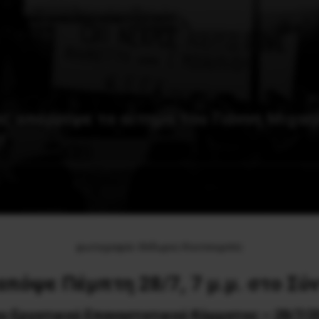
ς απέρριψε το αίτημα του Γιάννη Μιχαη
!
φωτογραφία: Θόδωρος Κουτσουμπός
πόψε Πέμπτη 28/7, 7 μ.μ. στο Σύ
υ Εργατικού Επαναστατικού Κόμματος – 28/7/2