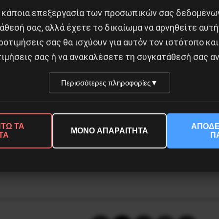
φονίας του Αλέξανδρου Γρηγορόπουλου και της εξέγε
 κάποια επεξεργασία των προσωπικών σας δεδομένων
ηκε, με τρεις άλλους νεαρούς, να ληστέψει τράπεζα στο
άθεσή σας, αλλά έχετε το δικαίωμα να αρνηθείτε αυτή
νόμο δικάστηκε, καταδικάστηκε και εξέτισε την ποινή
ροτιμήσεις σας θα ισχύουν για αυτόν τον ιστότοπο και
ια από την πτώση της στρατιωτικής δικτατορίας.
ιμήσεις σας ή να ανακαλέσετε τη συγκατάθεσή σας αν
εων υπαγορευμένη απόφαση του δικαστηρίου, ως άδικη
Περισσότερες πληροφορίες
▼
ιας Τάξης), η Κυβέρνηση συνολικά και η Πρόεδρος τη
του Γιάννη Μιχαηλίδη μετράει. Και κάθε λεπτό, κάθε ώ
ΤΩ ΤΑ
ΑΠΟΔΕ
ΜΟΝΟ ΑΠΑΡΑΙΤΗΤΑ
ΤΑ
Π
αι αλληλεγγύης στον Γιάννη Μιχαηλίδη, απόψε Πέμπτη