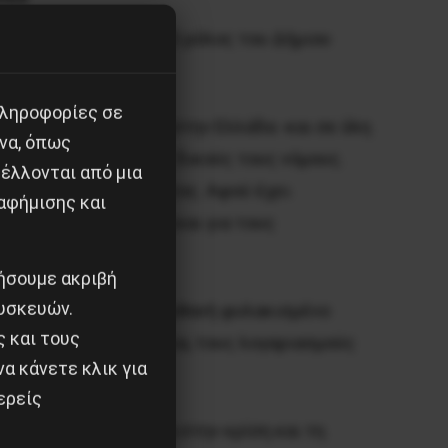
ους, άδικους νόμους. Ο ρόλος του Δήμιου
πληροφορίες σε
 από τη στιγμή που στην Ελλάδα -και σε όλη
να, όπως
ζοντας οι ίδιοι τους δικούς τους νόμους.
έλλονται από μια
υς δικαιϊκού συστήματος. Αφού έχει
αφήμισης και
υλακισμένους, ακόμα και για τους
ιήσουμε ακριβή
υσκευών.
 απέναντι σε έναν ημιθανή φυλακισμένο
ς και τους
νακτεί με την ακρίβεια, τους λογαριασμούς
α κάνετε κλικ για
ερείς
ό μια δεκαετία, μέσα στην κρίση και τη