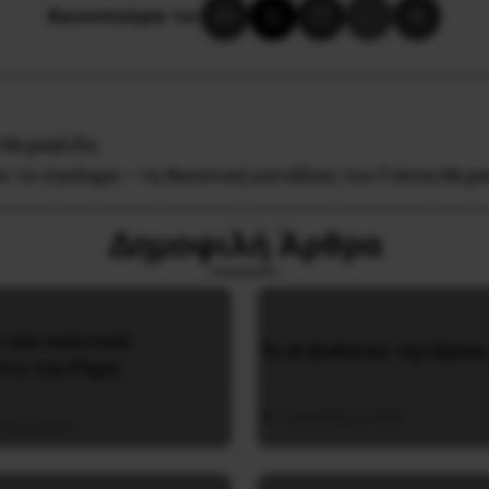
Κοινοποίησε το:
 Μιχαηλίδη
ν το έγκλημα – τη θανατική καταδίκη του Γιάννη Μιχα
Δημοφιλή Άρθρα
ο νέο πολιτικό
Το ΑΙ βαθαίνει την Κρίση
στο του Ράμα
4 Αυγούστου 2026
ύστου 2026