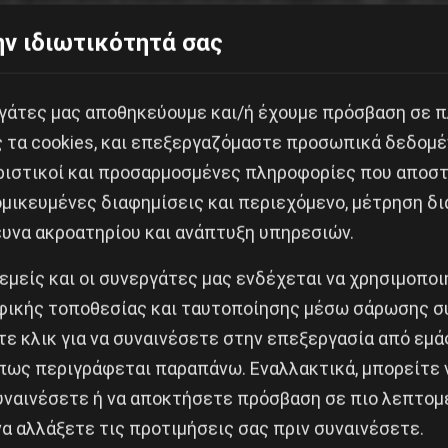
 δικαστής ακόμη κι αν δικάζει με ταξικά διαμορφωμέν
ν ιδιωτικότητά σας
εργάτες μας αποθηκεύουμε και/ή έχουμε πρόσβαση σε 
η Μητσοτάκη πίσω τους, συγχωνεύουν τους ρόλους. Και
ς τα cookies, και επεξεργαζόμαστε προσωπικά δεδομέ
φάσισαν να επιβάλουν την ρομφαία του νόμου. Παραβιά
ριστικοί και προσαρμοσμένες πληροφορίες που αποστ
 την υφ’ όρον αποφυλάκιση είναι κανόνας του δικού το
μικευμένες διαφημίσεις και περιεχόμενο, μέτρηση δι
ης δικαιούται ό,τι ισχύει και για τους υπόλοιπους φ
ευνα ακροατηρίου και ανάπτυξη υπηρεσιών.
υς του Μητσοτάκη και της κυβερνώσας κλίκας.
 εμείς και οι συνεργάτες μας ενδέχεται να χρησιμοπο
ικής τοποθεσίας και ταυτοποίησης μέσω σάρωσης σ
αστές και η κυβέρνηση αποφασίζουν να δείξουν πυγμή
ε κλικ για να συναινέσετε στην επεξεργασία από εμά
ους ακροατήριο που, όπως η πλειοψηφία του λαού αγα
πως περιγράφεται παραπάνω. Εναλλακτικά, μπορείτε ν
ική σήψη.
συναινέσετε ή να αποκτήσετε πρόσβαση σε πιο λεπτομ
α αλλάξετε τις προτιμήσεις σας πριν συναινέσετε.
νθρώπου, του 34χρονου Γιάννη Μιχαηλίδη – που πριν απ