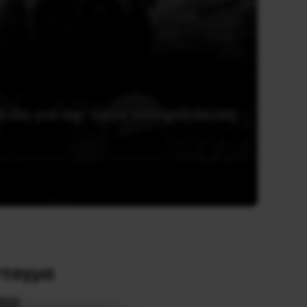
λίδη για υφ’ όρον αποφυλάκιση
νταγμα
022