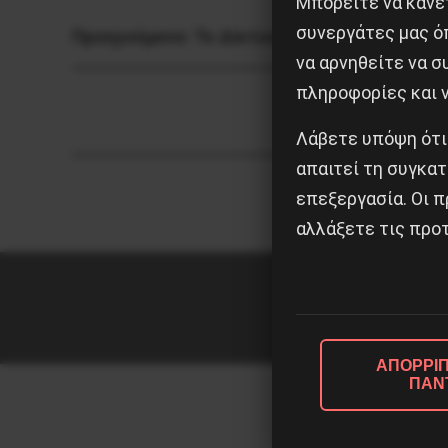
Μπορείτε να κάνετ
συνεργάτες μας ό
Προηγούμενο:
Το Δίκτυο Αλληλεγγύης Κοιν
να αρνηθείτε να 
πληροφορίες και ν
Λάβετε υπόψη ότι
απαιτεί τη συγκατ
επεξεργασία. Οι π
αλλάξετε τις προτ
ΑΠΟΡΡΙΠ
ΠΑΝ