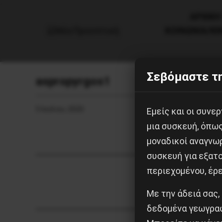
AΡΧΙΚΗ
ΚΟΙΝΩΝΙΑ/Κ
Σεβόμαστε τη
aspropyrgos1
5 Ιουλίου, 2020
Εμείς και οι συν
μια συσκευή, όπω
μοναδικοί αναγνω
συσκευή για εξατο
περιεχομένου, έρ
Με την άδειά σας,
δεδομένα γεωγραφ