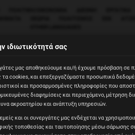
ΠΟΛΙΤΙΚΉ/ΟΙΚΟΝΟΜΊΑ
ΔΙΕΘΝΗ
ΕΡΓΑΤΙΚΑ
ΙΝΗΜΑΤΑ
ΘΕΩΡΙΑ
ΠΟΛΙΤΙΣΜΟΣ
ΕΕΚ
ΑΤΖ
OTHER LANGUAGES
ν ιδιωτικότητά σας
εργάτες μας αποθηκεύουμε και/ή έχουμε πρόσβαση σε 
ς τα cookies, και επεξεργαζόμαστε προσωπικά δεδομέ
ριστικοί και προσαρμοσμένες πληροφορίες που αποστ
μικευμένες διαφημίσεις και περιεχόμενο, μέτρηση δι
ευνα ακροατηρίου και ανάπτυξη υπηρεσιών.
Κοινοποίησε το:
 εμείς και οι συνεργάτες μας ενδέχεται να χρησιμοπο
ικής τοποθεσίας και ταυτοποίησης μέσω σάρωσης σ