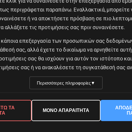
ε κλικ για να συναινέσετε στην επεξεργασία από εμά
πως περιγράφεται παραπάνω. Εναλλακτικά, μπορείτε ν
ωνικών Ιατρείων Στους Ρομά του Ασπρόπυργου
συναινέσετε ή να αποκτήσετε πρόσβαση σε πιο λεπτομ
Δημοφιλή Άρθρα
α αλλάξετε τις προτιμήσεις σας πριν συναινέσετε.
 κάποια επεξεργασία των προσωπικών σας δεδομένων
άθεσή σας, αλλά έχετε το δικαίωμα να αρνηθείτε αυτή
ροτιμήσεις σας θα ισχύουν για αυτόν τον ιστότοπο και
ιμήσεις σας ή να ανακαλέσετε τη συγκατάθεσή σας αν
Περισσότερες πληροφορίες
▼
© 2026 Νέα Προοπτική. All rights reserved.
ΤΩ ΤΑ
ΑΠΟΔΕ
ΜΟΝΟ ΑΠΑΡΑΙΤΗΤΑ
ΤΑ
Π