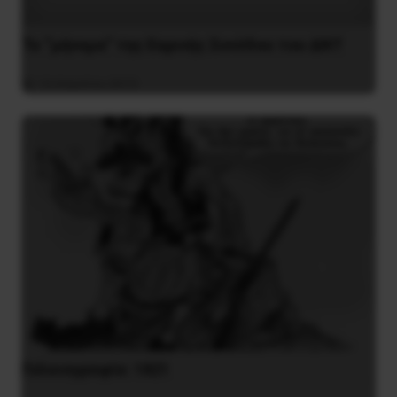
Το “μήνυμα” της Εαρινής Συνόδου του ΔΝΤ
14 Απριλίου 2019
Γελοιογραφία: 1821