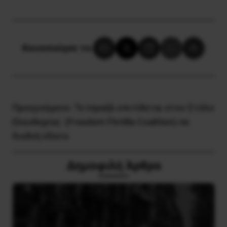
Κοινοποίησε το:
Προηγούμενο:
To Ισραήλ επιτίθεται στον Στόλο
Ελευθερίας (Freedom Flotilla Coalition) σε
διεθνή ύδατα
Δημοφιλή Άρθρα