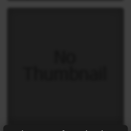
Το “μήνυμα” της Εαρινής Συνόδου του ΔΝΤ