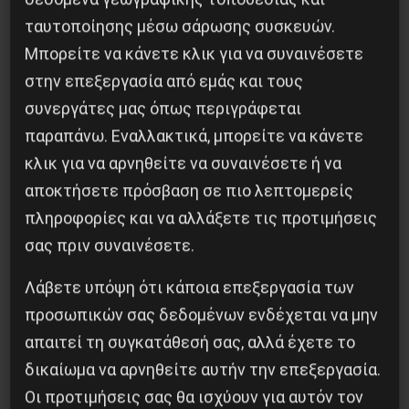
ταυτοποίησης μέσω σάρωσης συσκευών.
Μπορείτε να κάνετε κλικ για να συναινέσετε
στην επεξεργασία από εμάς και τους
συνεργάτες μας όπως περιγράφεται
παραπάνω. Εναλλακτικά, μπορείτε να κάνετε
κλικ για να αρνηθείτε να συναινέσετε ή να
αποκτήσετε πρόσβαση σε πιο λεπτομερείς
πληροφορίες και να αλλάξετε τις προτιμήσεις
σας πριν συναινέσετε.
ΒΙΒΛΙΟΠΑΡΟΥΣΙΑΣΗ: “Η ΕΡΓΑΤΙΚΗ ΤΑΞΗ ΣΤΗΝ
Λάβετε υπόψη ότι κάποια επεξεργασία των
ΕΛΛΑΔΑ. ΑΠΟ ΤΗΝ ΠΡΩΤΗ ΣΥΓΚΡΟΤΗΣΗ
προσωπικών σας δεδομένων ενδέχεται να μην
ΣΤΟΥΣ ΤΑΞΙΚΟΥΣ ΑΓΩΝΕΣ ΤΟΥ
απαιτεί τη συγκατάθεσή σας, αλλά έχετε το
ΜΕΣΟΠΟΛΕΜΟΥ”
δικαίωμα να αρνηθείτε αυτήν την επεξεργασία.
7 Φεβρουαρίου 2016
Οι προτιμήσεις σας θα ισχύουν για αυτόν τον