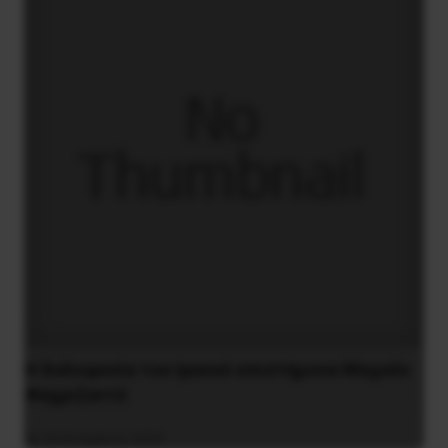
H δολοφονία του Ιρανού επιστήμονα Μοχσέν
Φαχριζαντέ
29 Νοεμβρίου 2020