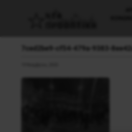
AΡ
ΚΟΙΝΩΝ
7ced2be9-cf54-479a-9383-8ee4
19 Νοεμβρίου, 2025