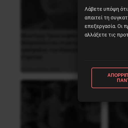
Λάβετε υπόψη ότι
απαιτεί τη συγκατ
επεξεργασία. Οι π
αλλάξετε τις προτ
Βλαντίμιρ Τριανταφίλοφ: ο
Η Eπανά
Ελληνοπόντιος στρατιωτικός
1936 στ
εγκέφαλος του Κόκκινου
Στρατού
5 Αυγο
8 Αυγούστου 2026
ΑΠΟΡΡΙΠ
ΠΑΝ