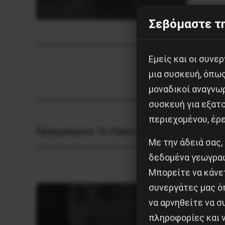
Σεβόμαστε τη
Εμείς και οι συν
μια συσκευή, όπω
μοναδικοί αναγνω
συσκευή για εξατο
περιεχομένου, έρ
Προηγούμενο:
Το Πολυτεχνείο έχει χαραχτεί
Με την άδειά σας,
δεδομένα γεωγραφ
Μπορείτε να κάνετ
συνεργάτες μας ό
να αρνηθείτε να 
πληροφορίες και ν