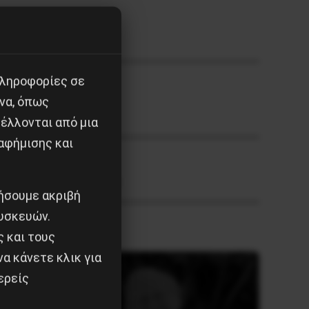
πληροφορίες σε
να, όπως
έλλονται από μια
αφήμισης και
έρσεις του μέλλοντος
ιήσουμε ακριβή
υσκευών.
ς και τους
α κάνετε κλικ για
ερείς