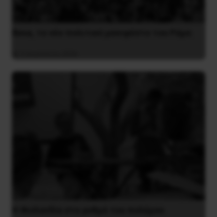
Besa, το νέο πολιτικό μανιφέστο του Ράμα
5 Αυγούστου 2026
Η Φινλανδία στο ρυθμό του πολέμου