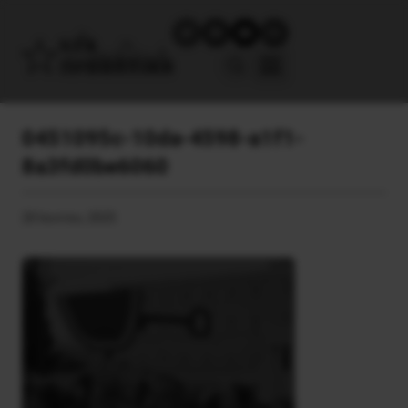
0451095c-10da-4598-a1f1-
8a3fd0be6060
20 Ιουνίου, 2025