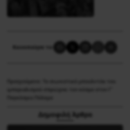
Κοινοποίησε το:
Προηγούμενο:
Το σιωνιστικό μπουλντόκ του
ιμπεριαλισμού σπρώχνει τον κόσμο στον Γ’
Παγκόσμιο Πόλεμο
Δημοφιλή Άρθρα