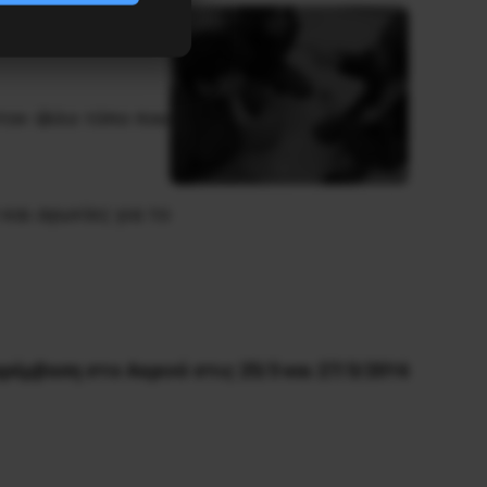
 τον εαυτό του και
στον άλλο τόπο που
και αγωνίες για το
ρέμβαση στο Αερινό στις 25/3 και 27/3/2016