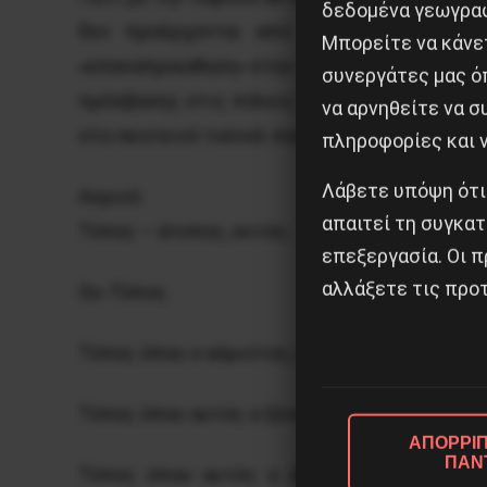
δεδομένα γεωγραφ
δεν προέρχονται από την εμπόλεμη Συρί
Μπορείτε να κάνετ
«επαναπροώθηση» στην «ασφαλή» Τουρκία ή τ
συνεργάτες μας ό
πρόσβασης στις πόλεις όπου θα μπορούσαν ν
να αρνηθείτε να 
στο σκοτεινό τούνελ που τους οδηγούν, οι αλ
πληροφορίες και ν
Λάβετε υπόψη ότι
Αερινό.
απαιτεί τη συγκατ
Τόπος – άτοπος, εκτός.
επεξεργασία. Οι π
αλλάξετε τις προτ
Ου-Τόπος.
Τόπος όπου ο αόριστος, αφηρημένος Άλλος γί
Τόπος όπου αυτός ο ξένος, ο «άλλος» γίνεται
ΑΠΟΡΡΙΠ
ΠΑΝ
Τόπος όπου αυτός ο άλλος, βρίσκεται εγ