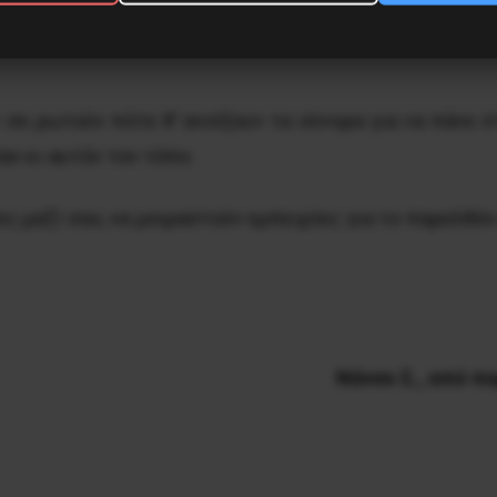
ρικό ρεύμα, χωρίς στεγνό και ζεστό χώρο να στεγάσει
 σε ρωτούν πότε θ’ ανοίξουν τα σύνορα για να πάνε 
αν κι αυτόν τον τόπο.
 μαζί σου, να μοιραστούν εμπειρίες για το παρελθόν 
Nάνσυ Σ., από πα