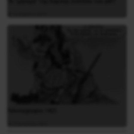
Το “μήνυμα” της Εαρινής Συνόδου του ΔΝΤ
14 Απριλίου 2019
Γελοιογραφία: 1821
2 Ιανουαρίου 2021