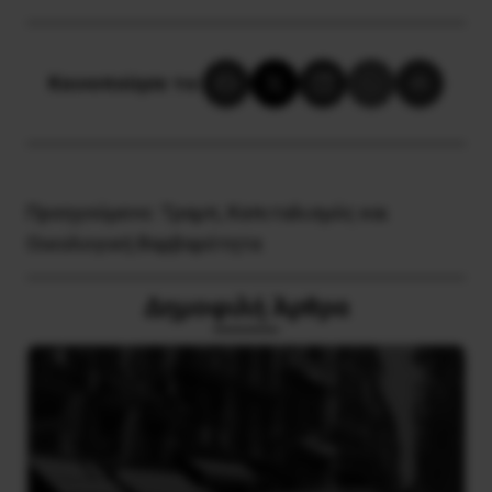
Κοινοποίησε το:
Προηγούμενο:
Τραμπ, Καπιταλισμός και
Οικολογική Βαρβαρότητα
Δημοφιλή Άρθρα