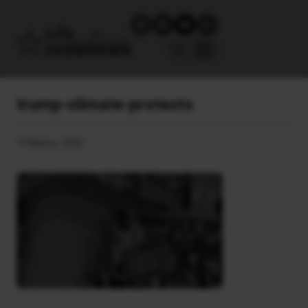
trump-climate-protests
19 Μαΐου, 2025