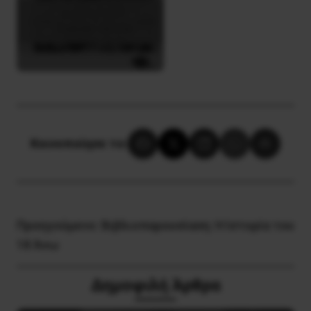
Κοινοποίησε το:
Προηγούμενο:
Βιβλιοπαρουσίαση: H Iστορία του
18 Άνω
Δημοφιλή Άρθρα