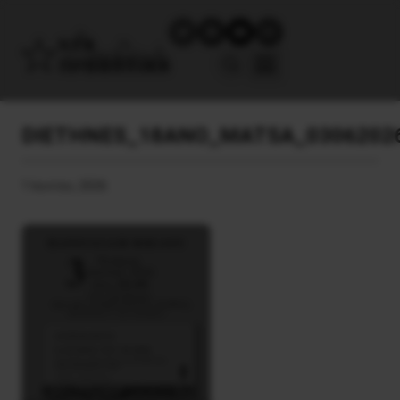
DIETHNES_18ANO_MATSA_0306202
1 Ιουνίου, 2026