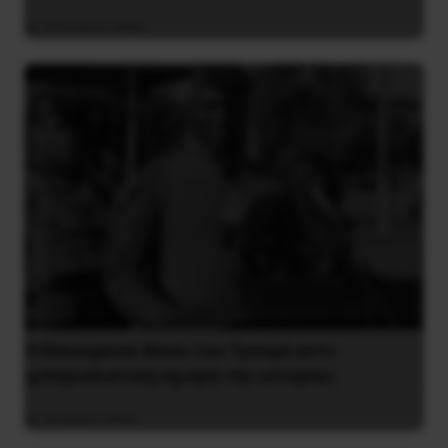
27 Ιουλίου 2026
Η Μπουρκίνα Φάσο του Τραορέ αντι-
ιμπεριαλιστική σχισμή της ιστορίας
26 Μαΐου 2025