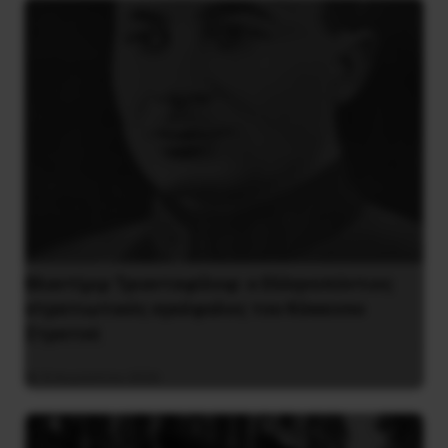
Βλαντίμιρ Τριανταφίλοφ: ο Ελληνοπόντιος
στρατιωτικός εγκέφαλος του Κόκκινου
Στρατού
8 Αυγούστου 2026