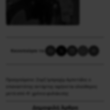
Κοινοποίησε το:
Προηγούμενο:
Ζορζ Ιμπραχίμ Αμπντάλα: ο
επαναστάτης αντάρτης αφήνεται ελεύθερος
μετά από 41 χρόνια φυλάκισης
Δημοφιλή Άρθρα