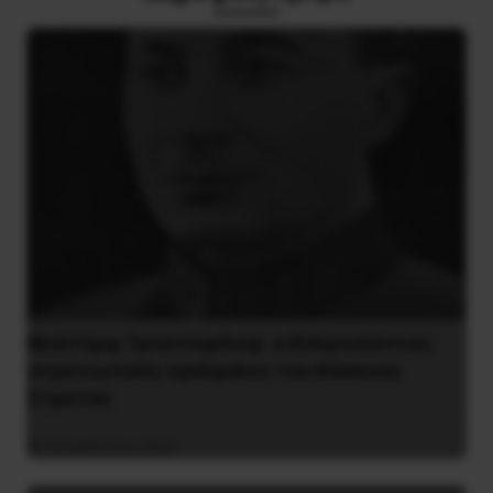
Βλαντίμιρ Τριανταφίλοφ: ο Ελληνοπόντιος
στρατιωτικός εγκέφαλος του Κόκκινου
Στρατού
8 Αυγούστου 2026