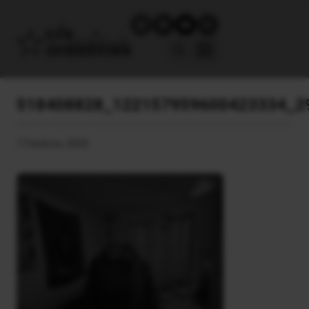
518408828_122157959600423334_2
17 Ιουλίου, 2025