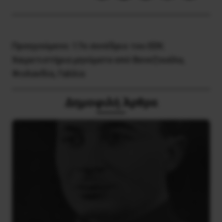
Προηγούμενο:
17ο συνέδριο του ΕΕΚ:
Χαιρετιστήρια μηνύματα από Βενεζουέλα,
Φινλανδία, Γαλλία
Δημοφιλή Άρθρα