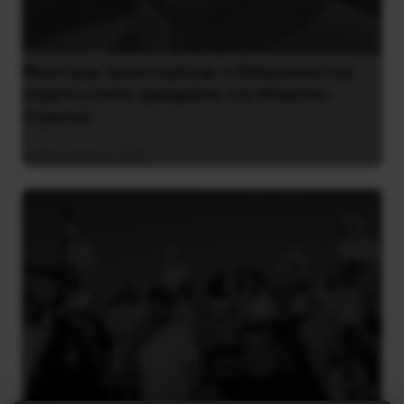
Βλαντίμιρ Τριανταφίλοφ: ο Ελληνοπόντιος
στρατιωτικός εγκέφαλος του Κόκκινου
Στρατού
8 Αυγούστου 2026