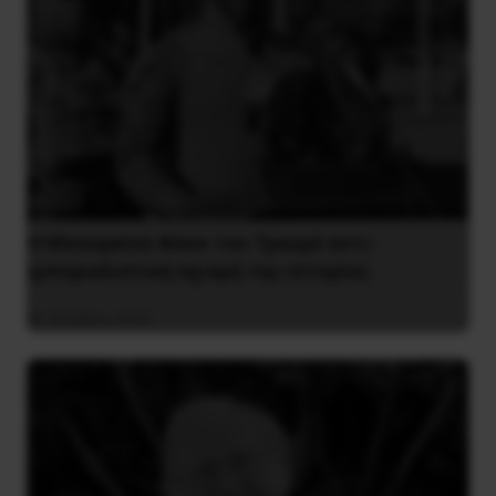
Η Μπουρκίνα Φάσο του Τραορέ αντι-
ιμπεριαλιστική σχισμή της ιστορίας
26 Μαΐου 2025