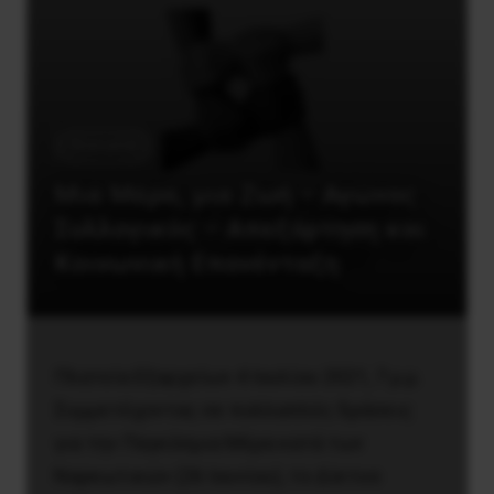
Κοινωνία
Μια Μέρα, μια Ζωή – Αγώνας
Συλλογικός – Απεξάρτηση και
Κοινωνική Επανένταξη
Πλατεία Εξαρχείων 4 Ιουλίου 2021, 7 μ.μ.
Συμμετέχοντας σε πολλαπλές δράσεις
για την Παγκόσμια Μέρα κατά των
Ναρκωτικών (26 Ιουνίου), το Δίκτυο