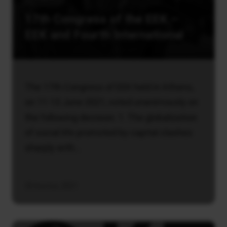
17th Congress of the EEK –
EEK and Fourth International
The 17th Congress of EEK held in Athens,
on 11-13 June 2021, voted unanimously on
the following decision: 1. The globalization
of social life promoted by capital clashes
sharply with…
30 Ιουνίου, 2021