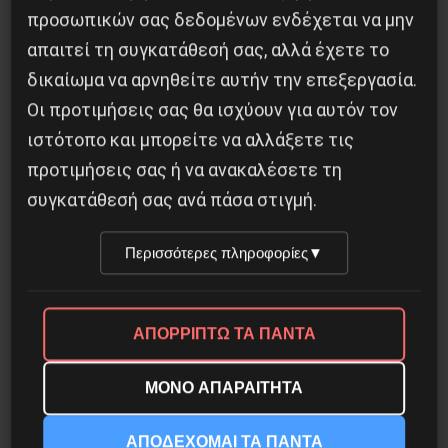
προσωπικών σας δεδομένων ενδέχεται να μην
Με ένα πανό που διέσχιζε σχεδόν το μισό
απαιτεί τη συγκατάθεσή σας, αλλά έχετε το
μήκος της πλατείας Συντάγματος,
δικαίωμα να αρνηθείτε αυτήν την επεξεργασία.
γυναικείες και άλλες συλλογικότητες
Οι προτιμήσεις σας θα ισχύουν για αυτόν τον
βροντοφώναξαν χθες Tρίτη 29/6, το
ιστότοπο και μπορείτε να αλλάξετε τις
απόγευμα, στο κέντρο της Αθήνας «καμία
προτιμήσεις σας ή να ανακαλέσετε τη
άλλη δολοφονημένη». Το…
συγκατάθεσή σας ανά πάσα στιγμή.
Περισσότερες πληροφορίες
▼
30 Ιουνίου, 2021
ΑΠΟΡΡΙΠΤΩ ΤΑ ΠΑΝΤΑ
ΜΟΝΟ ΑΠΑΡΑΙΤΗΤΑ
ΑΠΟΔΕΧΟΜΑΙ ΤΑ ΠΑΝΤΑ