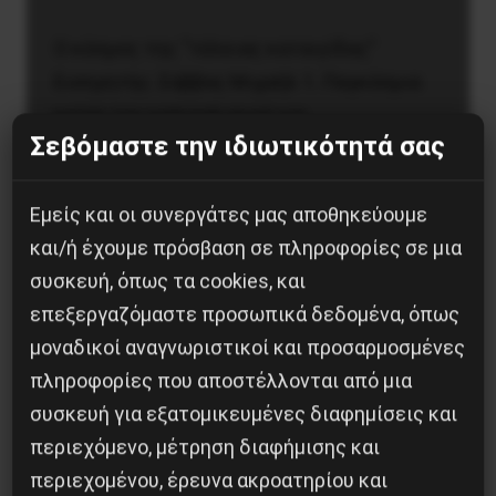
Ο κόσμος της “τέλειας καταιγίδας”
Εισηγητής: Σάββας Μιχαήλ 1. Παγκόσμια
κρίση του καπιταλισμού και
Σεβόμαστε την ιδιωτικότητά σας
πανδημίαΤετάρτη 7 Ιουλίου 2021 7:30 μ.μ.
2. Η επιθανάτια αγωνία της “ελεύθερης
αγοράς”, η κρίση του…
Εμείς και οι συνεργάτες μας αποθηκεύουμε
και/ή έχουμε πρόσβαση σε πληροφορίες σε μια
συσκευή, όπως τα cookies, και
30 Ιουνίου, 2021
επεξεργαζόμαστε προσωπικά δεδομένα, όπως
μοναδικοί αναγνωριστικοί και προσαρμοσμένες
πληροφορίες που αποστέλλονται από μια
συσκευή για εξατομικευμένες διαφημίσεις και
περιεχόμενο, μέτρηση διαφήμισης και
περιεχομένου, έρευνα ακροατηρίου και