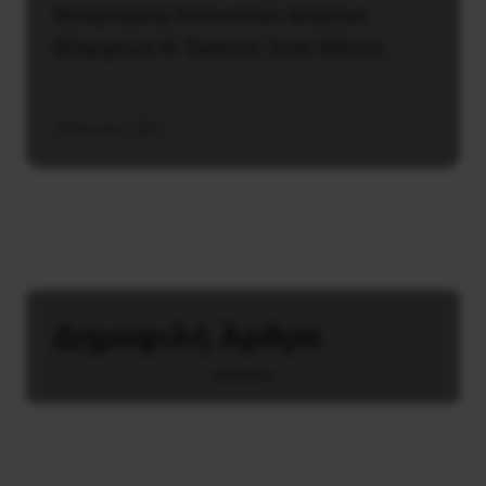
Αλληλεγγύης Κοινωνικών Ιατρείων
(Εξαρχείων, Ν. Σμύρνης, Ιλίου, Βόλου)…
30 Ιουνίου, 2021
Δημοφιλή Άρθρα