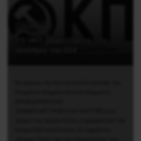
17ο Συνέδριο
TO ΟΚΠ χαιρετίζει το 17ο
συνέδριο του ΕΕΚ
Εκ μέρους της Κεντρικής Επιτροπής του
Ενωμένου Κομμουνιστικού Κόμματος
[ОБЪЕДИНЕННАЯ
КОММУНИСТИЧЕСКАЯ ПАРТИЯ] στις
χώρες της πρώην ΕΣΣΔ, η γραμματέας του
Ντάρια Μίτινα έστειλε το παρακάτω
μήνυμα: Προς τους αντιπροσώπους του…